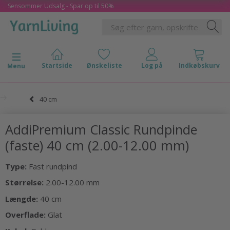
Sensommer Udsalg - Spar op til 50%
Skifte navigation
Menu
40 cm
AddiPremium Classic Rundpinde
(faste) 40 cm (2.00-12.00 mm)
Type:
Fast rundpind
Størrelse:
2.00-12.00 mm
Længde:
40 cm
Overflade:
Glat