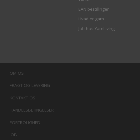
EAN bestillinger
Hvad er garn
Job hos YarnLiving
OM OS
FRAGT OG LEVERING
KONTAKT OS
HANDELSBETINGELSER
FORTROLIGHED
JOB