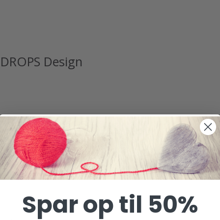
y DROPS Design
gruppe B
Spar op til 50%