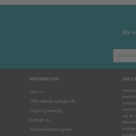
Bliv 
INFORMATION
OM O
YarnLi
Om os
med kva
Ofte stillede spørgsmål
sortim
med me
Fragt og levering
og 30.
Kontakt os
tilstræ
mulige 
Ambassadørprogram
til enhv