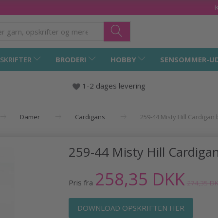
SKRIFTER
BRODERI
HOBBY
SENSOMMER-U
1-2 dages levering
Damer
Cardigans
259-44 Misty Hill Cardiga
259-44 Misty Hill Cardig
258,35 DKK
Pris fra
274,35 D
DOWNLOAD OPSKRIFTEN HER