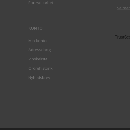
Fortryd købet
Se tea
KONTO
Min konto
Adressebog
Ønskeliste
Ordrehistorik
Nyhedsbrev