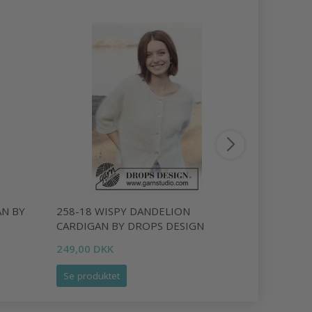
AN BY
258-18 WISPY DANDELION
268-4 PER
CARDIGAN BY DROPS DESIGN
BY DROPS
249,00 DKK
233,00 DK
Se produktet
Se produk