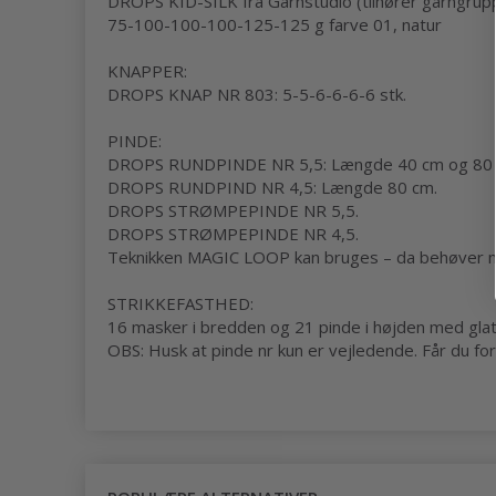
DROPS KID-SILK fra Garnstudio (tilhører garngrup
75-100-100-100-125-125 g farve 01, natur
KNAPPER:
DROPS KNAP NR 803: 5-5-6-6-6-6 stk.
PINDE:
DROPS RUNDPINDE NR 5,5: Længde 40 cm og 80 
DROPS
RUNDPIND
NR 4,5: Længde 80 cm.
DROPS STRØMPEPINDE NR 5,5.
DROPS STRØMPEPINDE NR 4,5.
Teknikken
MAGIC LOOP
kan bruges – da behøver ma
STRIKKEFASTHED
:
16 masker i bredden og 21 pinde i højden med
glat
OBS: Husk at pinde nr kun er vejledende. Får du for 