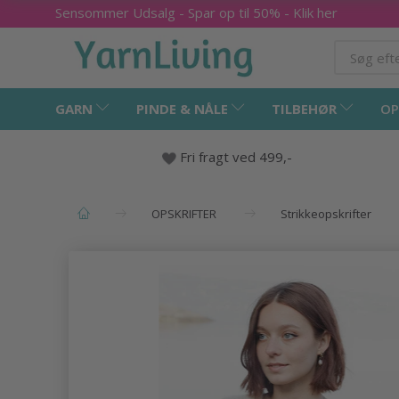
Sensommer Udsalg - Spar op til 50% - Klik her
GARN
PINDE & NÅLE
TILBEHØR
OP
Fri fragt ved 499,-
OPSKRIFTER
Strikkeopskrifter