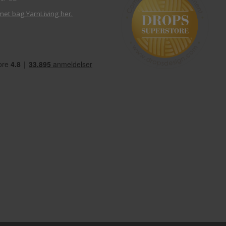
met bag YarnLiving her
.