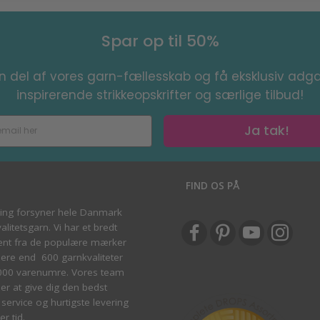
Spar op til 50%
en del af vores garn-fællesskab og få eksklusiv adga
inspirerende strikkeopskrifter og særlige tilbud!
Ja tak!
S
FIND OS PÅ
ving forsyner hele Danmark
litetsgarn. Vi har et bredt
ent fra de populære mærker
re end 600 garnkvaliteter
000 varenumre. Vores team
ber at give dig den bedst
service og hurtigste levering
er tid.