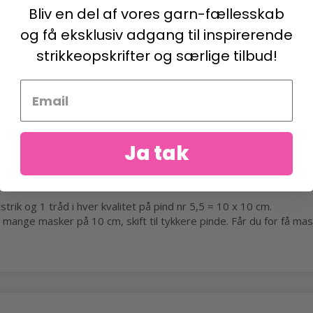
pe A)
Bliv en del af vores garn-fællesskab
og få eksklusiv adgang til inspirerende
strikkeopskrifter og særlige tilbud!
cm.
Ja tak
n kun en rundpind på 80 cm i hvert pinde-nr.
strik
og 1 tråd i hver kvalitet på pind nr 5,5 = 10 x 10 cm.
mange masker på 10 cm, skift til tykkere pinde. Får du for få mask