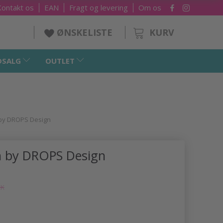
Kontakt os
EAN
Fragt og levering
Om os
KURV
ØNSKELISTE
DSALG
OUTLET
n by DROPS Design
an by DROPS Design
KK