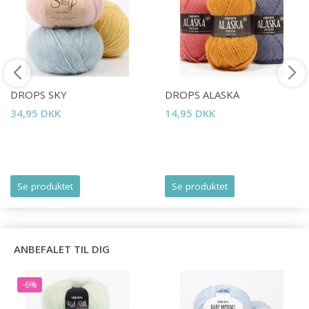
Spar op til 50%
DROPS SKY
DROPS ALASKA
34,95 DKK
14,95 DKK
Bliv en del af vores garn-fællesskab
og få eksklusiv adgang til inspirerende
strikkeopskrifter og særlige tilbud!
Se produktet
Se produktet
Ja tak
ANBEFALET TIL DIG
-6%