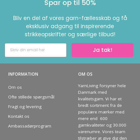
Spar op til 50%
Bliv en del af vores garn-fællesskab og få
eksklusiv adgang til inspirerende
strikkeopskrifter og særlige tilbud!
Ja tak!
INFORMATION
OM OS
YarnLiving forsyner hele
Om os
Danmark med
Ofte stillede spørgsmål
kvalitetsgarn. Vi har et
bredt sortiment fra de
Fragt og levering
populære mærker med
Kontakt os
mere end 600
garnkvaliteter og 30.000
Ambassadørprogram
varenumre. Vores team
tilstræber at give dig den