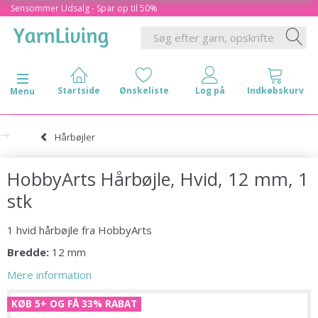
Sensommer Udsalg - Spar op til 50%
Skifte navigation
Menu
Hårbøjler
HobbyArts Hårbøjle, Hvid, 12 mm, 1
stk
1 hvid hårbøjle fra HobbyArts
Bredde:
12 mm
Mere information
KØB 5+ OG FÅ 33% RABAT