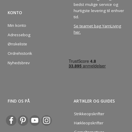
bedst mulige service og
hurtigste levering til enhver
KONTO
tid.
Min konto
Se teamet bag YarnLiving
her
.
Adressebog
Ønskeliste
Ordrehistorik
Nyhedsbrev
FIND OS PÅ
ARTIKLER OG GUIDES
Strikkeopskrifter
Hækleopskrifter
Garnalternativer