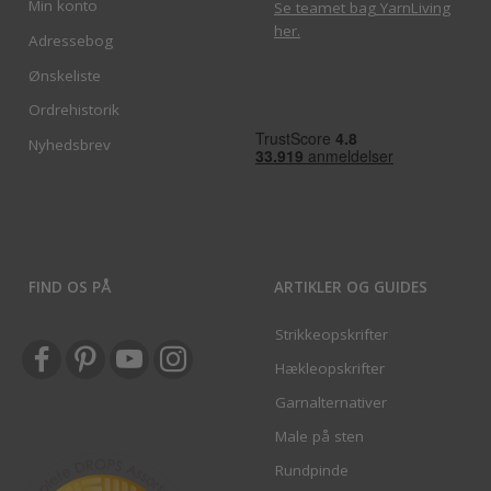
Min konto
Se teamet bag YarnLiving
her
.
Adressebog
Ønskeliste
Ordrehistorik
Nyhedsbrev
FIND OS PÅ
ARTIKLER OG GUIDES
Strikkeopskrifter
Hækleopskrifter
Garnalternativer
Male på sten
Rundpinde