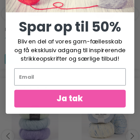
Spar op til 50%
LINDEHOBBY VELVET LUX
LINDEHOBBY FUZZY
CHENILLE SILVER LUREX
45,95 DKK
Bliv en del af vores garn-fællesskab
56,95 DKK
og få eksklusiv adgang til inspirerende
strikkeopskrifter og særlige tilbud!
Se produktet
Se produktet
ANBEFALET TIL DIG
Ja tak
-6%