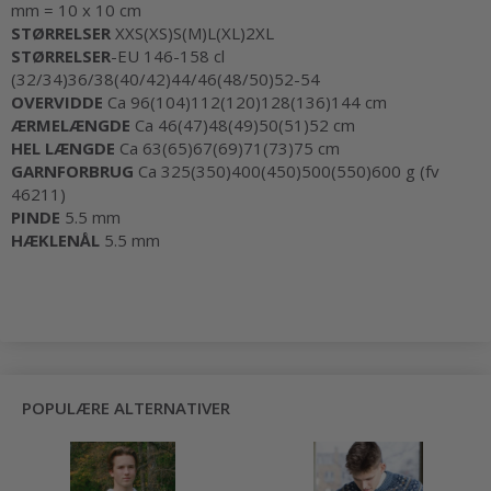
mm = 10 x 10 cm
STØRRELSER
XXS(XS)S(M)L(XL)2XL
STØRRELSER
-EU 146-158 cl
(32/34)36/38(40/42)44/46(48/50)52-54
OVERVIDDE
Ca 96(104)112(120)128(136)144 cm
ÆRMELÆNGDE
Ca 46(47)48(49)50(51)52 cm
HEL LÆNGDE
Ca 63(65)67(69)71(73)75 cm
GARNFORBRUG
Ca 325(350)400(450)500(550)600 g (fv
46211)
PINDE
5.5 mm
HÆKLENÅL
5.5 mm
POPULÆRE ALTERNATIVER