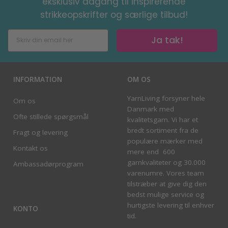
eksklusiv adgang til inspirerende
strikkeopskrifter og særlige tilbud!
Ja tak!
INFORMATION
OM OS
YarnLiving forsyner hele
Om os
Danmark med
Ofte stillede spørgsmål
kvalitetsgarn. Vi har et
bredt sortiment fra de
Fragt og levering
populære mærker med
Kontakt os
mere end 600
garnkvaliteter og 30.000
Ambassadørprogram
varenumre. Vores team
tilstræber at give dig den
bedst mulige service og
hurtigste levering til enhver
KONTO
tid.