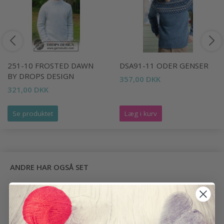
251-10 FROSTED DAWN
DSA91-11 ODER GENSER
BY DROPS DESIGN
357,00 DKK
321,00 DKK
Se produktet
Læg i kurv
ANDRE HAR OGSÅ SET