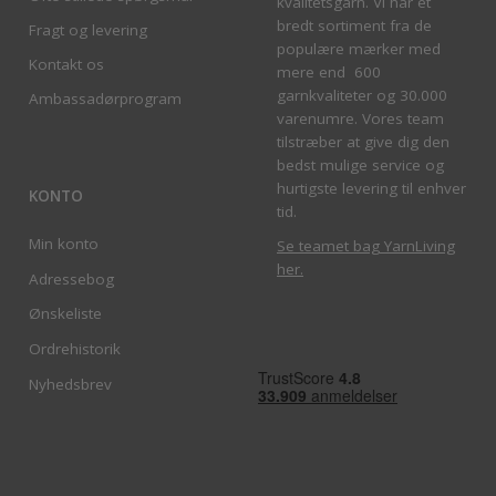
kvalitetsgarn. Vi har et
bredt sortiment fra de
Fragt og levering
populære mærker med
Kontakt os
mere end 600
garnkvaliteter og 30.000
Ambassadørprogram
varenumre. Vores team
tilstræber at give dig den
bedst mulige service og
hurtigste levering til enhver
KONTO
tid.
Min konto
Se teamet bag YarnLiving
her
.
Adressebog
Ønskeliste
Ordrehistorik
Nyhedsbrev