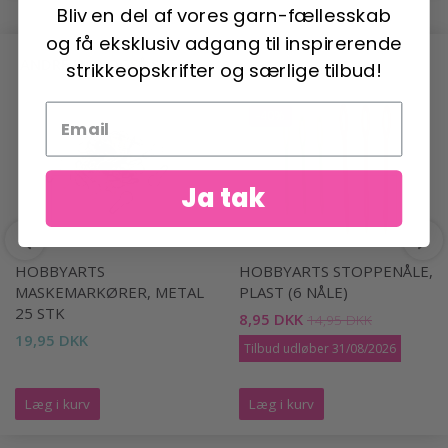
Bliv en del af vores garn-fællesskab
og få eksklusiv adgang til inspirerende
ANDRE HAR OGSÅ SET
strikkeopskrifter og særlige tilbud!
-40%
Ja tak
HOBBYARTS
HOBBYARTS STOPPENÅLE,
MASKEMARKØRER, METAL
PLAST (6 NÅLE)
25 STK
8,95 DKK
14,95 DKK
19,95 DKK
Tilbud udløber 31/08/2026
Læg i kurv
Læg i kurv