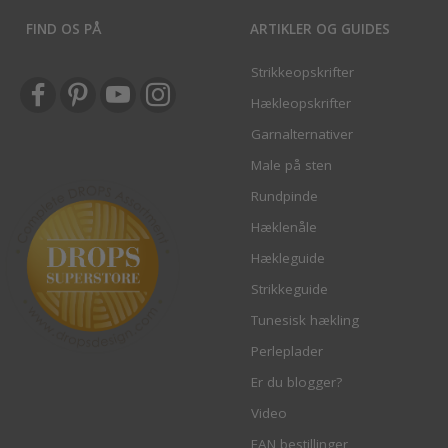
FIND OS PÅ
ARTIKLER OG GUIDES
Strikkeopskrifter
Hækleopskrifter
Garnalternativer
Male på sten
Rundpinde
Hæklenåle
Hækleguide
Strikkeguide
Tunesisk hækling
Perleplader
Er du blogger?
Video
EAN bestillinger