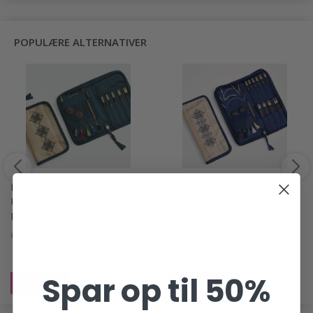
POPULÆRE ALTERNATIVER
LANTERN MOON LEGACY
LANTERN MOON
UDSKIFTBARE
HEIRLOOM UDSKIFTBARE
RUNDPINDESÆT (13 CM)
RUNDPINDESÆT (13 CM)
649,00 DKK
999,00 DKK
Spar op til 50%
Læg i kurv
Læg i kurv