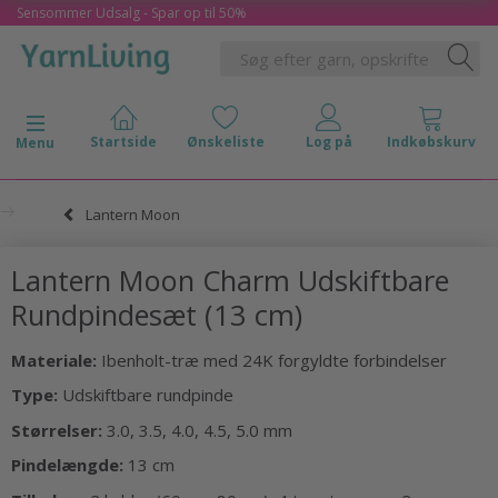
Sensommer Udsalg - Spar op til 50%
Skifte navigation
Menu
Lantern Moon
Lantern Moon Charm Udskiftbare
Rundpindesæt (13 cm)
Materiale:
Ibenholt-træ med 24K forgyldte forbindelser
Type:
Udskiftbare rundpinde
Størrelser:
3.0, 3.5, 4.0, 4.5, 5.0 mm
Pindelængde:
13 cm