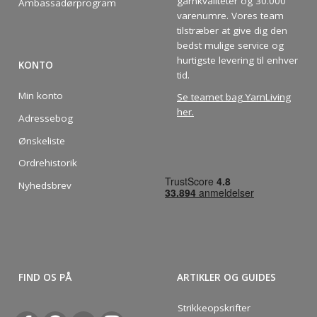
garnkvaliteter og 30.000
Ambassadørprogram
varenumre. Vores team
tilstræber at give dig den
bedst mulige service og
hurtigste levering til enhver
KONTO
tid.
Min konto
Se teamet bag YarnLiving
her
.
Adressebog
Ønskeliste
Ordrehistorik
Nyhedsbrev
FIND OS PÅ
ARTIKLER OG GUIDES
Strikkeopskrifter