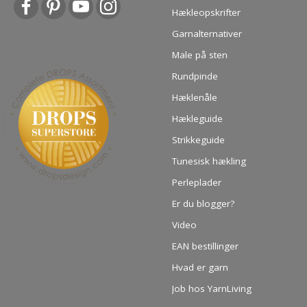
Hækleopskrifter
Garnalternativer
Male på sten
Rundpinde
Hæklenåle
Hækleguide
Strikkeguide
Tunesisk hækling
Perleplader
Er du blogger?
Video
EAN bestillinger
Hvad er garn
Job hos YarnLiving