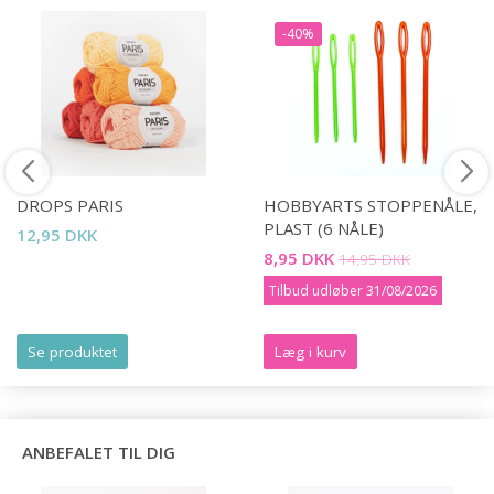
-40%
DROPS PARIS
HOBBYARTS STOPPENÅLE,
PLAST (6 NÅLE)
12,95 DKK
8,95 DKK
14,95 DKK
Tilbud udløber 31/08/2026
Se produktet
Læg i kurv
ANBEFALET TIL DIG