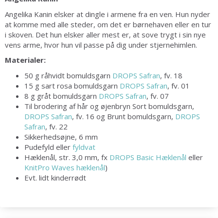
Angelika Kanin elsker at dingle i armene fra en ven. Hun nyder
at komme med alle steder, om det er børnehaven eller en tur
i skoven. Det hun elsker aller mest er, at sove trygt i sin nye
vens arme, hvor hun vil passe på dig under stjernehimlen.
Materialer:
50 g råhvidt bomuldsgarn
DROPS Safran
, fv. 18
15 g sart rosa bomuldsgarn
DROPS Safran
, fv. 01
8 g gråt bomuldsgarn
DROPS Safran
, fv. 07
Til brodering af hår og øjenbryn Sort bomuldsgarn,
DROPS Safran
, fv. 16 og Brunt bomuldsgarn,
DROPS
Safran
, fv. 22
Sikkerhedsøjne, 6 mm
Pudefyld eller
fyldvat
Hæklenål, str. 3,0 mm, fx
DROPS Basic Hæklenål
eller
KnitPro Waves hæklenål
)
Evt. lidt kinderrødt