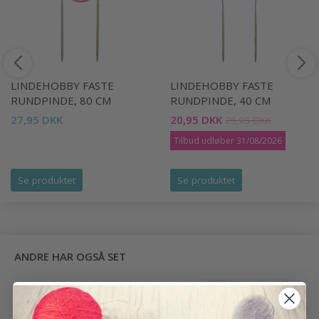
LINDEHOBBY FASTE
LINDEHOBBY FASTE
RUNDPINDE, 80 CM
RUNDPINDE, 40 CM
27,95 DKK
20,95 DKK
25,95 DKK
Tilbud udløber 31/08/2026
Se produktet
Se produktet
ANDRE HAR OGSÅ SET