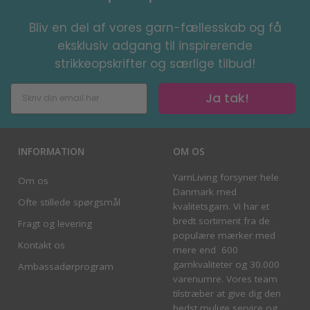
Bliv en del af vores garn-fællesskab og få
eksklusiv adgang til inspirerende
strikkeopskrifter og særlige tilbud!
Ja tak!
INFORMATION
OM OS
YarnLiving forsyner hele
Om os
Danmark med
Ofte stillede spørgsmål
kvalitetsgarn. Vi har et
bredt sortiment fra de
Fragt og levering
populære mærker med
Kontakt os
mere end 600
garnkvaliteter og 30.000
Ambassadørprogram
varenumre. Vores team
tilstræber at give dig den
bedst mulige service og