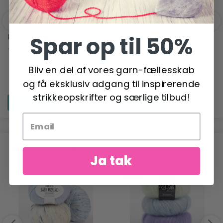
DROPS ALASKA
DROPS SKY
Spar op til 50%
14,95 DKK
34,95 DKK
Bliv en del af vores garn-fællesskab
og få eksklusiv adgang til inspirerende
strikkeopskrifter og særlige tilbud!
Se produktet
Se produktet
ANBEFALET TIL DIG
Ja tak
-6%