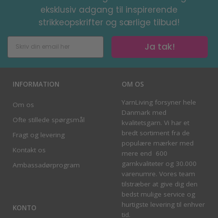
eksklusiv adgang til inspirerende
strikkeopskrifter og særlige tilbud!
Ja tak!
INFORMATION
OM OS
YarnLiving forsyner hele
Om os
Danmark med
Ofte stillede spørgsmål
kvalitetsgarn. Vi har et
bredt sortiment fra de
Fragt og levering
populære mærker med
Kontakt os
mere end 600
garnkvaliteter og 30.000
Ambassadørprogram
varenumre. Vores team
tilstræber at give dig den
bedst mulige service og
hurtigste levering til enhver
KONTO
tid.