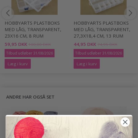
HOBBYARTS PLASTBOKS
HOBBYARTS PLASTBOKS
MED LÅG, TRANSPARENT,
MED LÅG, TRANSPARENT,
23X16 CM, 8 RUM
27,3X18,4 CM, 13 RUM
59,95 DKK
44,95 DKK
100,00 DKK
74,95 DKK
Tilbud udløber 31/08/2026
Tilbud udløber 31/08/2026
Læg i kurv
Læg i kurv
ANDRE HAR OGSÅ SET