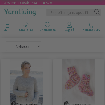
Sensommer Udsalg - Spar op til 50%
Skifte navigation
Menu