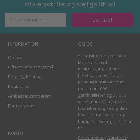
strikkeopskrifter og særlige tilbud!
Ja tak!
INFORMATION
OM OS
YarnLiving forsyner hele
Om os
Danmark med
Ofte stillede spørgsmål
kvalitetsgarn. Vi har et
bredt sortiment fra de
Fragt og levering
populære mærker med
Kontakt os
mere end 600
garnkvaliteter og 30.000
Ambassadørprogram
varenumre. Vores team
Fortryd købet
tilstræber at give dig den
bedst mulige service og
hurtigste levering til enhver
tid.
KONTO
Se teamet bag YarnLiving