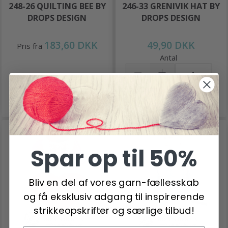
248-26 QUILTING BEE BY
246-33 GRENIVIK HAT BY
DROPS DESIGN
DROPS DESIGN
183,60 DKK
49,90 DKK
Pris fra
Antal
Læg i kurv
Se produktet
Spar op til 50%
Bliv en del af vores garn-fællesskab
og få eksklusiv adgang til inspirerende
strikkeopskrifter og særlige tilbud!