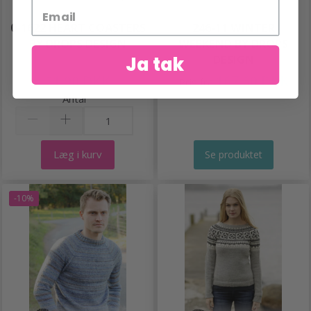
0-1622 HEART COASTERS
246-11 WINTER
BY DROPS DESIGN
WEEKEND BY DROPS
DESIGN
Ja tak
21,90 DKK
167,60 DKK
Pris fra
Antal
Læg i kurv
Se produktet
-10%