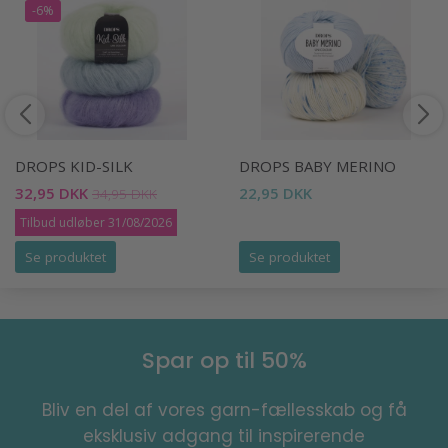
-6%
DROPS KID-SILK
DROPS BABY MERINO
32,95 DKK
22,95 DKK
34,95 DKK
Tilbud udløber 31/08/2026
Se produktet
Se produktet
Spar op til 50%
Bliv en del af vores garn-fællesskab og få
eksklusiv adgang til inspirerende