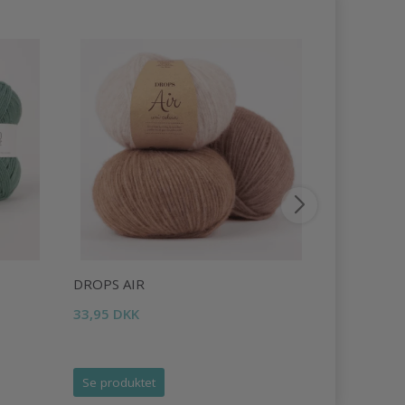
DROPS AIR
DROPS LI
33,95 DKK
16,95 DKK
Tilbud udlø
Se produktet
Se produk