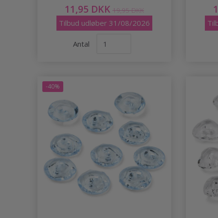
11,95 DKK
19,95 DKK
Tilbud udløber 31/08/2026
Ti
Antal
-40%