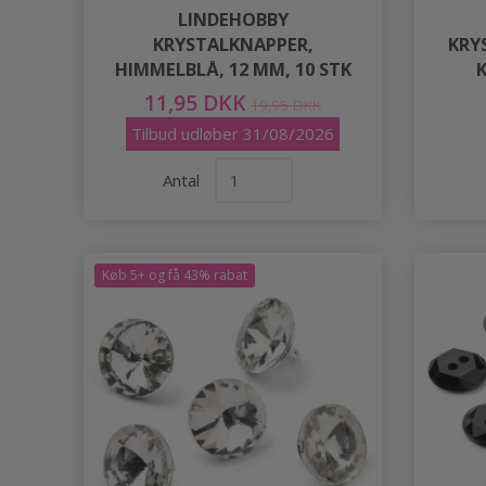
LINDEHOBBY
KRYSTALKNAPPER,
KRY
HIMMELBLÅ, 12 MM, 10 STK
K
11,95 DKK
19,95 DKK
Tilbud udløber 31/08/2026
Antal
Køb 5+ og få 43% rabat