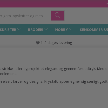
SKRIFTER
BRODERI
HOBBY
SENSOMMER-U
1-2 dages levering
dit strikke- eller syprojekt et elegant og gennemført udtryk. Med 
gnelement.
ørrelser, farver og designs. Krystalknapper egner sig særligt godt 