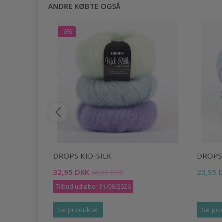
ANDRE KØBTE OGSÅ
-6%
DROPS KID-SILK
DROPS
32,95 DKK
22,95 
34,95 DKK
Tilbud udløber 31/08/2026
Se produktet
Se pro