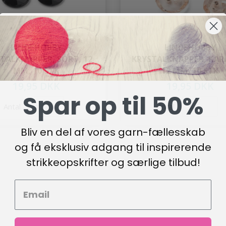
LINDEHOBBY
LINDEHOBBY
TALKNAPPER, SORT, 12
KRYSTALKNAPPER, KAR
MM, 10 STK
12 MM, 10 STK
19,95 DKK
19,95 DKK
Spar op til 50%
Antal
Antal
Bliv en del af vores garn-fællesskab
og få eksklusiv adgang til inspirerende
strikkeopskrifter og særlige tilbud!