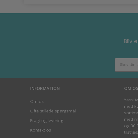
Bliv 
INFORMATION
OM O
YarnLi
Om os
med kva
Ofte stillede spørgsmål
sortim
med me
Fragt og levering
og 30.
Kontakt os
tilstræ