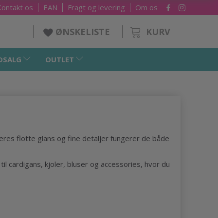
Kontakt os
EAN
Fragt og levering
Om os
KURV
ØNSKELISTE
DSALG
OUTLET
deres flotte glans og fine detaljer fungerer de både
til cardigans, kjoler, bluser og accessories, hvor du