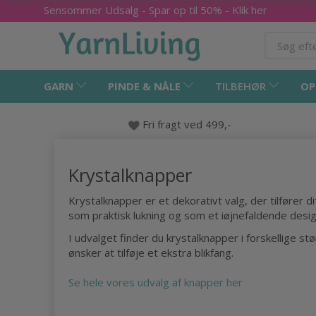
Sensommer Udsalg - Spar op til 50% - Klik her
GARN
PINDE & NÅLE
TILBEHØR
OP
Fri fragt ved 499,-
Krystalknapper
Krystalknapper er et dekorativt valg, der tilfører 
som praktisk lukning og som et iøjnefaldende desi
I udvalget finder du krystalknapper i forskellige st
ønsker at tilføje et ekstra blikfang.
Se hele vores udvalg af knapper her