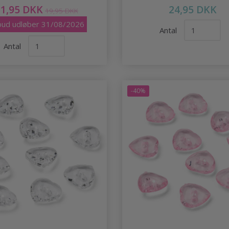
11,95 DKK
24,95 DKK
19,95 DKK
lbud udløber 31/08/2026
Antal
Antal
-40%