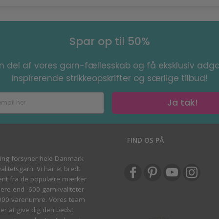
Spar op til 50%
en del af vores garn-fællesskab og få eksklusiv adga
inspirerende strikkeopskrifter og særlige tilbud!
Ja tak!
S
FIND OS PÅ
ving forsyner hele Danmark
litetsgarn. Vi har et bredt
ent fra de populære mærker
re end 600 garnkvaliteter
000 varenumre. Vores team
ber at give dig den bedst