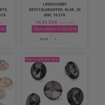
LINDEHOBBY
RTE,
KRYSTALKNAPPER, KLAR, 20
STK
MM, 10 STK
14,95 DKK
KK
24,95 DKK
026
Tilbud udløber 31/08/2026
Antal
Køb 5+ og få 43% rabat