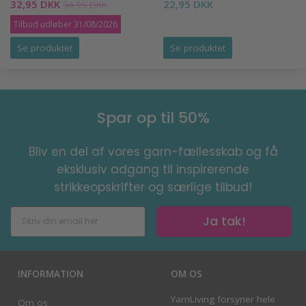
32,95 DKK
22,95 DKK
34,95 DKK
Tilbud udløber 31/08/2026
Se produktet
Se produktet
Spar op til 50%
Bliv en del af vores garn-fællesskab og få
eksklusiv adgang til inspirerende
strikkeopskrifter og særlige tilbud!
Ja tak!
INFORMATION
OM OS
YarnLiving forsyner hele
Om os