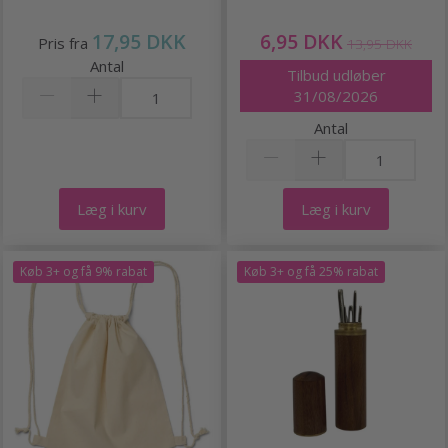
17,95 DKK
6,95 DKK
Pris fra
13,95 DKK
Antal
Tilbud udløber
31/08/2026
Antal
Læg i kurv
Læg i kurv
Køb 3+ og få 9% rabat
Køb 3+ og få 25% rabat