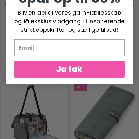
HOBBYARTS GARNTASKE
LINDEHOBBY GARNSKÅL
I LILLA
MULTIFARVET TRÆ
Bliv en del af vores garn-fællesskab
og få eksklusiv adgang til inspirerende
strikkeopskrifter og særlige tilbud!
119,00 DKK
149,00 DKK
249,00 DKK
299,00 DKK
Antal
Antal
Ja tak
Læg i kurv
Læg i kurv
-49%