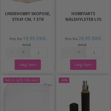
LINDEHOBBY SKOPOSE,
HOBBYARTS
37X41 CM, 1 STK
NÅLEHYLSTER LYS
19,95 DKK
29,95 DKK
Pris fra
Pris fra
Antal
Antal
Læg i kurv
Læg i kurv
Køb 3+ og få 12% rabat
-40%