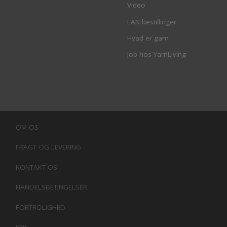
Video
EAN bestillinger
Hvad er garn
Job hos YarnLiving
OM OS
FRAGT OG LEVERING
KONTAKT OS
HANDELSBETINGELSER
FORTROLIGHED