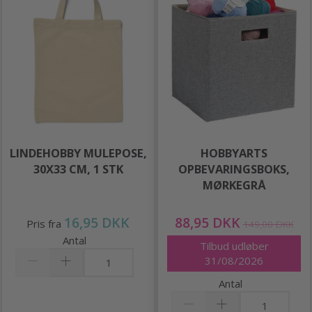
LINDEHOBBY MULEPOSE,
HOBBYARTS
30X33 CM, 1 STK
OPBEVARINGSBOKS,
MØRKEGRÅ
16,95 DKK
88,95 DKK
Pris fra
149,00 DKK
Antal
Tilbud udløber
31/08/2026
Antal