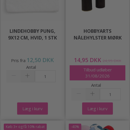
LINDEHOBBY PUNG,
HOBBYARTS
9X12 CM, HVID, 1 STK
NÅLEHYLSTER MØRK
12,50 DKK
14,95 DKK
Pris fra
24,95 DKK
Antal
Tilbud udløber
31/08/2026
Antal
Læg i kurv
Læg i kurv
Køb 3+ og få 10% rabat
-40%