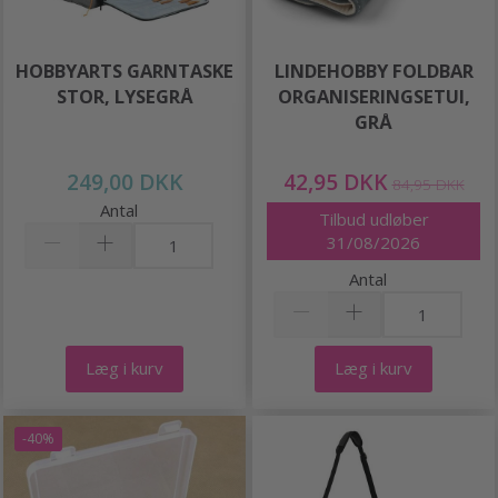
HOBBYARTS GARNTASKE
LINDEHOBBY FOLDBAR
STOR, LYSEGRÅ
ORGANISERINGSETUI,
GRÅ
249,00 DKK
42,95 DKK
84,95 DKK
Antal
Tilbud udløber
31/08/2026
Antal
Læg i kurv
Læg i kurv
-40%