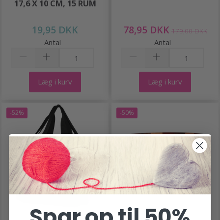
17,6 X 10 CM, 15 RUM
19,95 DKK
78,95 DKK
179,00 DKK
Antal
Antal
Læg i kurv
Læg i kurv
-52%
-50%
Spar op til 50%