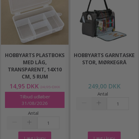
HOBBYARTS PLASTBOKS
HOBBYARTS GARNTASKE
MED LÅG,
STOR, MØRKEGRÅ
TRANSPARENT, 14X10
CM, 5 RUM
14,95 DKK
249,00 DKK
24,95 DKK
Antal
Tilbud udløber
31/08/2026
Antal
Læg i kurv
Læg i kurv