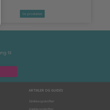
Tilbud udlø
Se produktet
Se produk
ng til
ARTIKLER OG GUIDES
Strikkeopskrifter
Hækleopskrifter