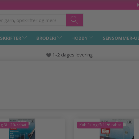
SKRIFTER
BRODERI
HOBBY
SENSOMMER-U
1-2 dages levering
g få 12% rabat
Køb 3+ og få 11% rabat