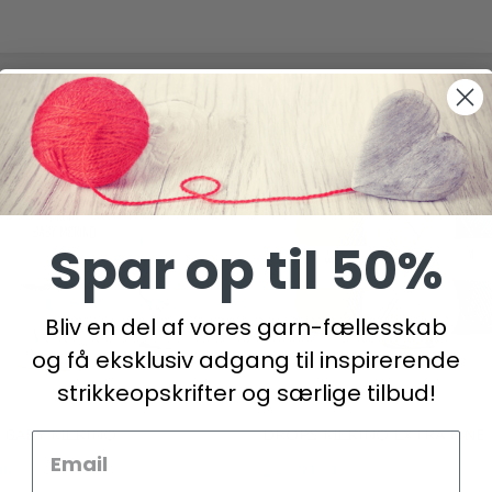
Spar op til 50%
Bliv en del af vores garn-fællesskab
og få eksklusiv adgang til inspirerende
strikkeopskrifter og særlige tilbud!
 BABY MERINO
DROPS MERINO EXTRA FINE
DKK
24,95 DKK