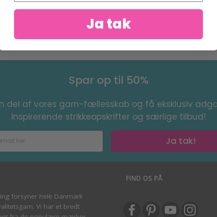
Ja tak
duktet
Se produktet
Spar op til 50%
en del af vores garn-fællesskab og få eksklusiv adga
inspirerende strikkeopskrifter og særlige tilbud!
Ja tak!
S
FIND OS PÅ
ving forsyner hele Danmark
litetsgarn. Vi har et bredt
ent fra de populære mærker