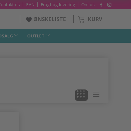
Kontakt os
EAN
Fragt og levering
Om os
KURV
ØNSKELISTE
DSALG
OUTLET