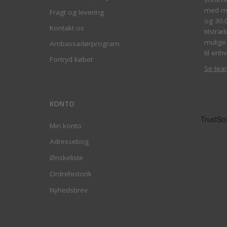
med me
Fragt og levering
og 30.
Kontakt os
tilstræ
mulige 
Ambassadørprogram
til enhv
Fortryd købet
Se tea
KONTO
Min konto
Adressebog
Ønskeliste
Ordrehistorik
Nyhedsbrev