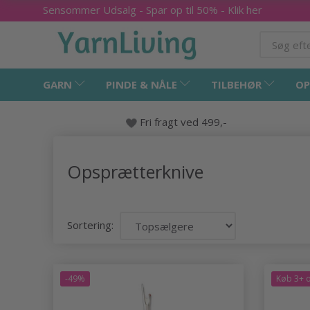
Sensommer Udsalg - Spar op til 50% - Klik her
GARN
PINDE & NÅLE
TILBEHØR
OP
Fri fragt ved 499,-
Opsprætterknive
Sortering:
-49%
Køb 3+ o