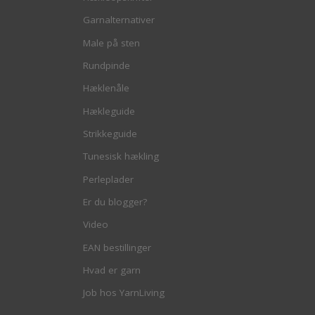
Garnalternativer
Male på sten
Rundpinde
Hæklenåle
Hækleguide
Strikkeguide
Tunesisk hækling
Perleplader
Er du blogger?
Video
EAN bestillinger
Hvad er garn
Job hos YarnLiving