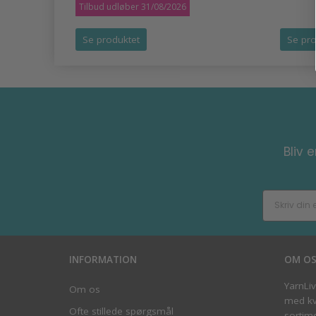
Tilbud udløber 31/08/2026
Se produktet
Se pro
Bliv 
INFORMATION
OM O
YarnLi
Om os
med kva
Ofte stillede spørgsmål
sortim