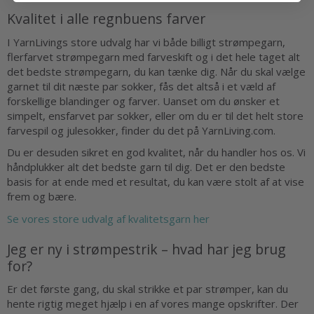
Kvalitet i alle regnbuens farver
I YarnLivings store udvalg har vi både billigt strømpegarn,
flerfarvet strømpegarn med farveskift og i det hele taget alt
det bedste strømpegarn, du kan tænke dig. Når du skal vælge
garnet til dit næste par sokker, fås det altså i et væld af
forskellige blandinger og farver. Uanset om du ønsker et
simpelt, ensfarvet par sokker, eller om du er til det helt store
farvespil og julesokker, finder du det på YarnLiving.com.
Du er desuden sikret en god kvalitet, når du handler hos os. Vi
håndplukker alt det bedste garn til dig. Det er den bedste
basis for at ende med et resultat, du kan være stolt af at vise
frem og bære.
Se vores store udvalg af kvalitetsgarn her
Jeg er ny i strømpestrik – hvad har jeg brug
for?
Er det første gang, du skal strikke et par strømper, kan du
hente rigtig meget hjælp i en af vores mange opskrifter. Der