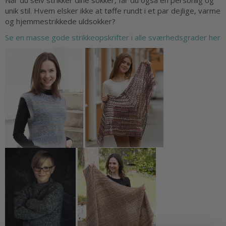
Når du selv strikker dine sokker, får du også en personlig og
unik stil. Hvem elsker ikke at tøffe rundt i et par dejlige, varme
og hjemmestrikkede uldsokker?
Se en masse gode strikkeopskrifter i alle sværhedsgrader her