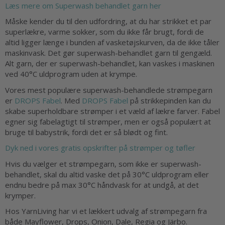
Læs mere om Superwash behandlet garn her
Måske kender du til den udfordring, at du har strikket et par
superlækre, varme sokker, som du ikke får brugt, fordi de
altid ligger længe i bunden af vasketøjskurven, da de ikke tåler
maskinvask. Det gør superwash-behandlet garn til gengæld.
Alt garn, der er superwash-behandlet, kan vaskes i maskinen
ved 40°C uldprogram uden at krympe.
Vores mest populære superwash-behandlede strømpegarn
er
DROPS Fabel
. Med
DROPS Fabel
på strikkepinden kan du
skabe superholdbare strømper i et væld af lækre farver. Fabel
egner sig fabelagtigt til strømper, men er også populært at
bruge til babystrik, fordi det er så blødt og fint.
Dyk ned i vores gratis opskrifter på strømper og tøfler
Hvis du vælger et strømpegarn, som ikke er superwash-
behandlet, skal du altid vaske det på 30°C uldprogram eller
endnu bedre på max 30°C håndvask for at undgå, at det
krymper.
Hos YarnLiving har vi et lækkert udvalg af strømpegarn fra
både Mayflower, Drops, Onion, Dale, Regia og Järbo.