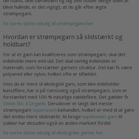
din mand, dine børnebørn og dig selv holder længe uden at
blive hullede, er det vigtigt, at du går efter ægte
strømpegarn.
Se vores store udvalg af strømpegarn her
Hvordan er strømpegarn så slidstærkt og
holdbart?
For at et garn kan kvalificeres som strømpegarn, skal det
indeholde mere end uld. Det skal nemlig indeholde et
materiale, som forstærker garnets struktur. Det kan fx være
polyamid eller nylon, hvilket ofte er tilfældet.
Hvis du er mere til økologisk garn, som ikke indeholder
kunstfibre, har vi på YarnLiving også strømpegarn, som er
forstærket med 100 % naturlige nældefibre. Det gælder fx
Onion No. 4 Organic
. Derudover er langt det meste
strømpegarn
superwash
-behandlet, hvilket er med til at gøre
det endnu mere slidstærkt. At bruge
superwash-garn
til
sokker har desuden også en anden markant fordel.
Se vores store udvalg af økologiske garner her