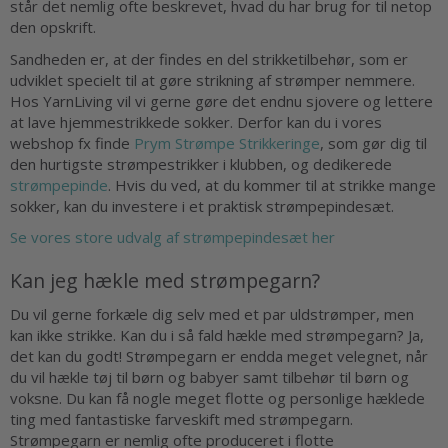
står det nemlig ofte beskrevet, hvad du har brug for til netop
den opskrift.
Sandheden er, at der findes en del strikketilbehør, som er
udviklet specielt til at gøre strikning af strømper nemmere.
Hos YarnLiving vil vi gerne gøre det endnu sjovere og lettere
at lave hjemmestrikkede sokker. Derfor kan du i vores
webshop fx finde
Prym Strømpe Strikkeringe
, som gør dig til
den hurtigste strømpestrikker i klubben, og dedikerede
strømpepinde
. Hvis du ved, at du kommer til at strikke mange
sokker, kan du investere i et praktisk strømpepindesæt.
Se vores store udvalg af strømpepindesæt her
Kan jeg hækle med strømpegarn?
Du vil gerne forkæle dig selv med et par uldstrømper, men
kan ikke strikke. Kan du i så fald hækle med strømpegarn? Ja,
det kan du godt! Strømpegarn er endda meget velegnet, når
du vil hækle tøj til børn og babyer samt tilbehør til børn og
voksne. Du kan få nogle meget flotte og personlige hæklede
ting med fantastiske farveskift med strømpegarn.
Strømpegarn er nemlig ofte produceret i flotte