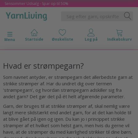
Sensommer Udsalg - Spar op til 50%
Skifte navigation
Menu
Hvad er strømpegarn?
Som navnet antyder, er strømpegarn det allerbedste garn at
strikke strømper af. Har du undret dig over termen
’strømpegarn’, og hvordan strømpegarn adskiller sig fra
andet garn? Det gør det på ét helt afgørende parameter.
Garn, der bruges til at strikke strømper af, skal nemlig være
langt mere slidstærkt end andet garn, for at det kan holde til
at blive gået på igen og igen. Du kan jo i princippet strikke
strømper af et hvilket som helst garn, men hvis du gerne vil
have, at de strømper du med kærlighed strikker til dine børn,