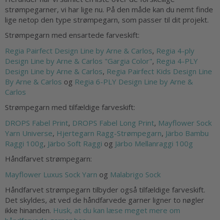
strømpegarner, vi har lige nu. På den måde kan du nemt finde
lige netop den type strømpegarn, som passer til dit projekt.
Strømpegarn med ensartede farveskift:
Regia Pairfect Design Line by Arne & Carlos
,
Regia 4-ply
Design Line by Arne & Carlos "Gargia Color"
,
Regia 4-PLY
Design Line by Arne & Carlos
,
Regia Pairfect Kids Design Line
By Arne & Carlos
og
Regia 6-PLY Design Line by Arne &
Carlos
Strømpegarn med tilfældige farveskift:
DROPS Fabel Print
,
DROPS Fabel Long Print
,
Mayflower Sock
Yarn Universe
,
Hjertegarn Ragg-Strømpegarn
,
Järbo Bambu
Raggi 100g
,
Järbo Soft Raggi
og
Järbo Mellanraggi 100g
Håndfarvet strømpegarn:
Mayflower Luxus Sock Yarn
og
Malabrigo Sock
Håndfarvet strømpegarn tilbyder også tilfældige farveskift.
Det skyldes, at ved de håndfarvede garner ligner to nøgler
ikke hinanden.
Husk, at du kan læse meget mere om