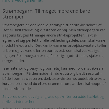
håndfarvede garner her.
Strømpegarn: Til meget mere end bare
strømper
Strømpegarn er den ideelle garntype til at strikke sokker af.
Det er slidtstærkt, og kvaliteten er høj. Men strømpegarn kan
sagtens bruges til mange andre strikkeprojekter. Faktisk
egner det sig perfekt til alle beklædningsdele, som skal kunne
modstå ekstra slid. Det kan fx være en arbejdssweater, tøfler
til børn og voksne eller en børnevest, som skal vaskes igen
og igen. Strømpegarn er også utroligt godt til huer, sjaler og
meget andet.
Især interiør og baby- og børnetøj kan med fordel strikkes af
strømpegarn. På den måde får du et utrolig blødt resultat –
både i børnesweateren, dækkeservietterne, pudebetrækket,
kurven, eller hvad du ellers drømmer om, at der skal hoppe af
dine strikkepinde.
Se vores store udvalg af gratis opskrifter på både hæklet og
strikket interiør her