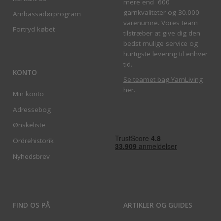
mere end 600
garnkvaliteter og 30.000
Ambassadørprogram
varenumre. Vores team
Fortryd købet
tilstræber at give dig den
bedst mulige service og
hurtigste levering til enhver
tid.
KONTO
Se teamet bag YarnLiving
her
.
Min konto
Adressebog
Ønskeliste
Ordrehistorik
Nyhedsbrev
FIND OS PÅ
ARTIKLER OG GUIDES