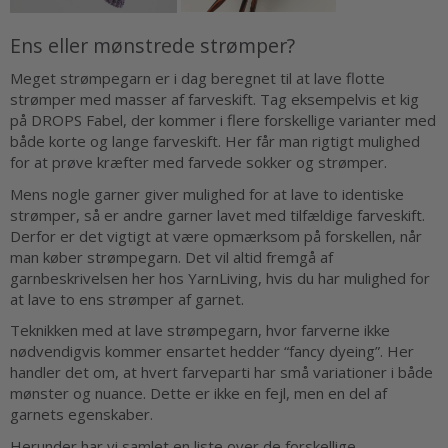
Ens eller mønstrede strømper?
Meget strømpegarn er i dag beregnet til at lave flotte
strømper med masser af farveskift. Tag eksempelvis et kig
på DROPS Fabel, der kommer i flere forskellige varianter med
både korte og lange farveskift. Her får man rigtigt mulighed
for at prøve kræfter med farvede sokker og strømper.
Mens nogle garner giver mulighed for at lave to identiske
strømper, så er andre garner lavet med tilfældige farveskift.
Derfor er det vigtigt at være opmærksom på forskellen, når
man køber strømpegarn. Det vil altid fremgå af
garnbeskrivelsen her hos YarnLiving, hvis du har mulighed for
at lave to ens strømper af garnet.
Teknikken med at lave strømpegarn, hvor farverne ikke
nødvendigvis kommer ensartet hedder “fancy dyeing”. Her
handler det om, at hvert farveparti har små variationer i både
mønster og nuance. Dette er ikke en fejl, men en del af
garnets egenskaber.
Herunder har vi samlet en liste over de forskellige