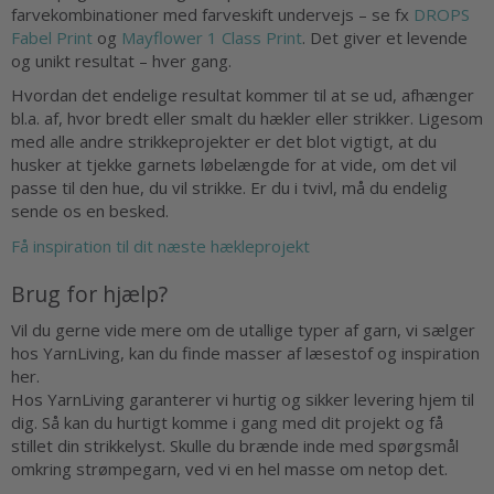
farvekombinationer med farveskift undervejs – se fx
DROPS
Fabel Print
og
Mayflower 1 Class Print
. Det giver et levende
og unikt resultat – hver gang.
Hvordan det endelige resultat kommer til at se ud, afhænger
bl.a. af, hvor bredt eller smalt du hækler eller strikker. Ligesom
med alle andre strikkeprojekter er det blot vigtigt, at du
husker at tjekke garnets løbelængde for at vide, om det vil
passe til den hue, du vil strikke. Er du i tvivl, må du endelig
sende os en besked.
Få inspiration til dit næste hækleprojekt
Brug for hjælp?
Vil du gerne vide mere om de utallige typer af garn, vi sælger
hos YarnLiving, kan du finde masser af læsestof og inspiration
her.
Hos YarnLiving garanterer vi hurtig og sikker levering hjem til
dig. Så kan du hurtigt komme i gang med dit projekt og få
stillet din strikkelyst. Skulle du brænde inde med spørgsmål
omkring strømpegarn, ved vi en hel masse om netop det.