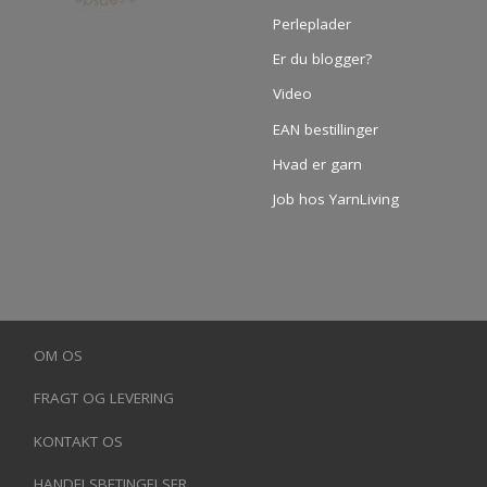
Perleplader
Er du blogger?
Video
EAN bestillinger
Hvad er garn
Job hos YarnLiving
OM OS
FRAGT OG LEVERING
KONTAKT OS
HANDELSBETINGELSER