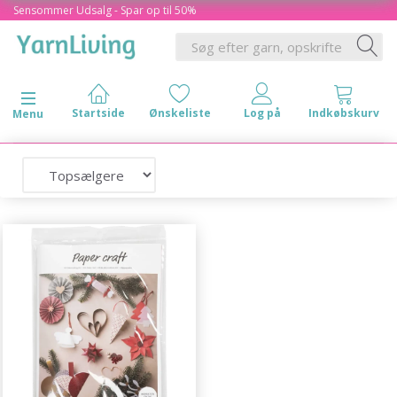
Sensommer Udsalg - Spar op til 50%
Skifte navigation
Menu