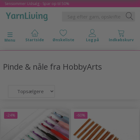
Sensommer Udsalg - Spar op til 50%
Skifte navigation
Menu
Pinde & nåle fra HobbyArts
-24%
-60%