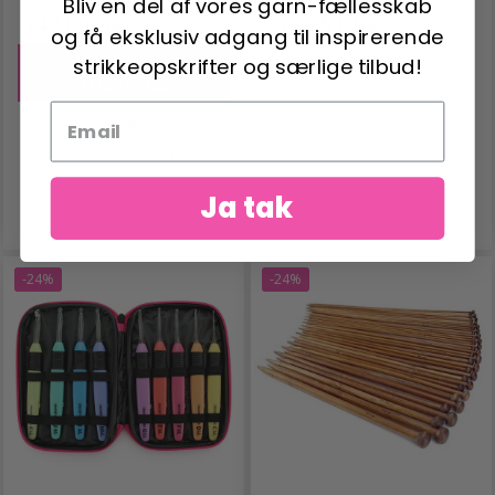
Bliv en del af vores garn-fællesskab
149,00 DKK
78,95 DKK
199,00 DKK
129,00 DKK
og få eksklusiv adgang til inspirerende
Antal
Tilbud udløber
strikkeopskrifter og særlige tilbud!
31/08/2026
Antal
Ja tak
Læg i kurv
Læg i kurv
-24%
-24%