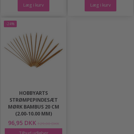
Læg i kurv
Læg i kurv
-24%
HOBBYARTS
STRØMPEPINDESÆT
MØRK BAMBUS 20 CM
(2.00-10.00 MM)
96,95 DKK
129,00 DKK
Tilbud udløber