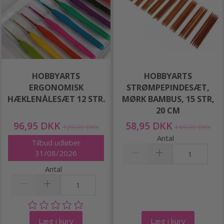
HOBBYARTS
HOBBYARTS
ERGONOMISK
STRØMPEPINDESÆT,
HÆKLENÅLESÆT 12 STR.
MØRK BAMBUS, 15 STR,
20 CM
96,95 DKK
58,95 DKK
129,00 DKK
149,00 DKK
Antal
Tilbud udløber
31/08/2026
Antal
Læg i kurv
Læg i kurv