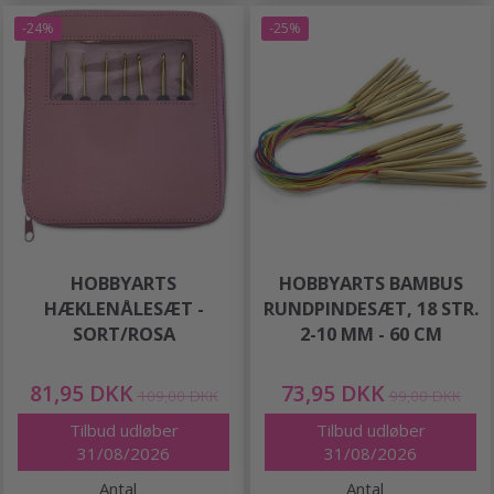
-24%
-25%
HOBBYARTS
HOBBYARTS BAMBUS
HÆKLENÅLESÆT -
RUNDPINDESÆT, 18 STR.
SORT/ROSA
2-10 MM - 60 CM
81,95 DKK
73,95 DKK
109,00 DKK
99,00 DKK
Tilbud udløber
Tilbud udløber
31/08/2026
31/08/2026
Antal
Antal