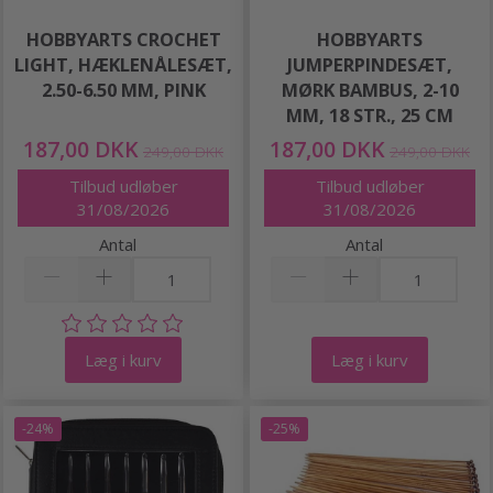
HOBBYARTS CROCHET
HOBBYARTS
LIGHT, HÆKLENÅLESÆT,
JUMPERPINDESÆT,
2.50-6.50 MM, PINK
MØRK BAMBUS, 2-10
MM, 18 STR., 25 CM
187,00 DKK
187,00 DKK
249,00 DKK
249,00 DKK
Tilbud udløber
Tilbud udløber
31/08/2026
31/08/2026
Antal
Antal
Læg i kurv
Læg i kurv
-24%
-25%