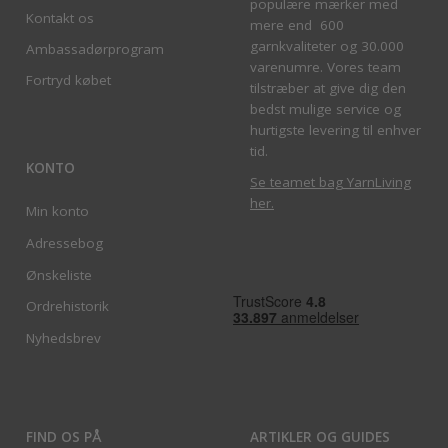
populære mærker med
Kontakt os
mere end 600
garnkvaliteter og 30.000
Ambassadørprogram
varenumre. Vores team
Fortryd købet
tilstræber at give dig den
bedst mulige service og
hurtigste levering til enhver
tid.
KONTO
Se teamet bag YarnLiving
her
.
Min konto
Adressebog
Ønskeliste
Ordrehistorik
Nyhedsbrev
FIND OS PÅ
ARTIKLER OG GUIDES