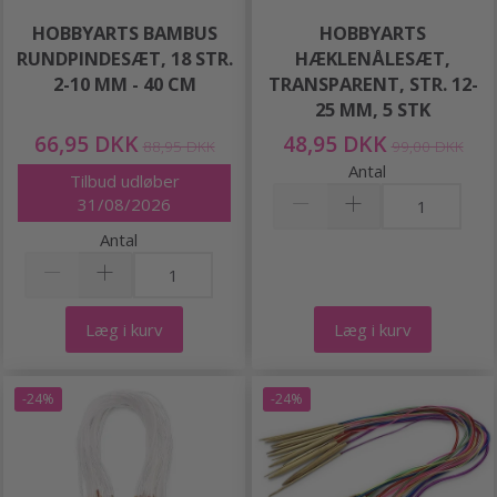
HOBBYARTS BAMBUS
HOBBYARTS
RUNDPINDESÆT, 18 STR.
HÆKLENÅLESÆT,
2-10 MM - 40 CM
TRANSPARENT, STR. 12-
25 MM, 5 STK
66,95 DKK
48,95 DKK
88,95 DKK
99,00 DKK
Antal
Tilbud udløber
31/08/2026
Antal
Læg i kurv
Læg i kurv
-24%
-24%