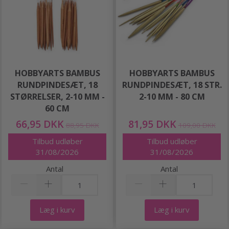
HOBBYARTS BAMBUS
HOBBYARTS BAMBUS
RUNDPINDESÆT, 18
RUNDPINDESÆT, 18 STR.
STØRRELSER, 2-10 MM -
2-10 MM - 80 CM
60 CM
66,95 DKK
81,95 DKK
88,95 DKK
109,00 DKK
Tilbud udløber
Tilbud udløber
31/08/2026
31/08/2026
Antal
Antal
Læg i kurv
Læg i kurv