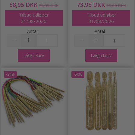
58,95 DKK
73,95 DKK
78,95 DKK
99,00 DKK
Tilbud udløber
Tilbud udløber
31/08/2026
31/08/2026
Antal
Antal
Læg i kurv
Læg i kurv
-24%
-50%