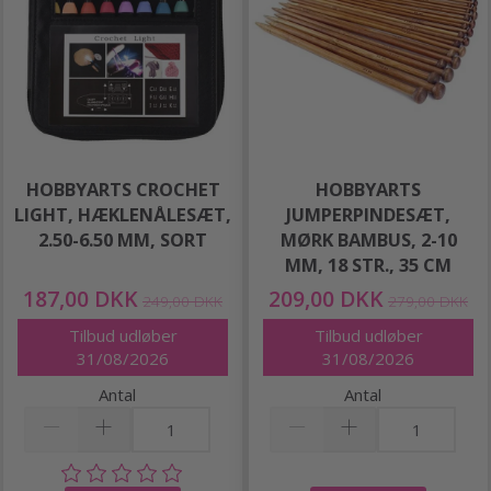
HOBBYARTS CROCHET
HOBBYARTS
LIGHT, HÆKLENÅLESÆT,
JUMPERPINDESÆT,
2.50-6.50 MM, SORT
MØRK BAMBUS, 2-10
MM, 18 STR., 35 CM
187,00 DKK
209,00 DKK
249,00 DKK
279,00 DKK
Tilbud udløber
Tilbud udløber
31/08/2026
31/08/2026
Antal
Antal