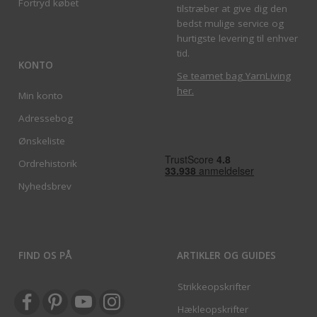
Fortryd købet
tilstræber at give dig den
bedst mulige service og
hurtigste levering til enhver
tid.
KONTO
Se teamet bag YarnLiving
her
.
Min konto
Adressebog
Ønskeliste
Ordrehistorik
Nyhedsbrev
FIND OS PÅ
ARTIKLER OG GUIDES
Strikkeopskrifter
Hækleopskrifter