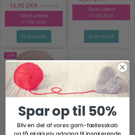
16,95 DKK
21,50 DKK
Tilbud udløber
Tilbud udløber
31/08/2026
31/08/2026
Se produktet
Se produktet
-20%
Spar op til 50%
Bliv en del af vores garn-fællesskab
LAMMY NEW RUNNING
og få eksklusiv adgang til inspirerende