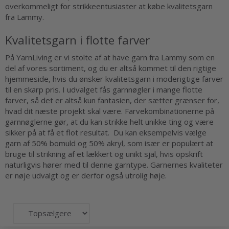
overkommeligt for strikkeentusiaster at købe kvalitetsgarn
fra Lammy.
Kvalitetsgarn i flotte farver
På YarnLiving er vi stolte af at have garn fra Lammy som en
del af vores sortiment, og du er altså kommet til den rigtige
hjemmeside, hvis du ønsker kvalitetsgarn i moderigtige farver
til en skarp pris. I udvalget fås garnnøgler i mange flotte
farver, så det er altså kun fantasien, der sætter grænser for,
hvad dit næste projekt skal være. Farvekombinationerne på
garnnøglerne gør, at du kan strikke helt unikke ting og være
sikker på at få et flot resultat. Du kan eksempelvis vælge
garn af 50% bomuld og 50% akryl, som især er populært at
bruge til strikning af et lækkert og unikt sjal, hvis opskrift
naturligvis hører med til denne garntype. Garnernes kvaliteter
er nøje udvalgt og er derfor også utrolig høje.