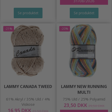
31/08/2026
Se produktet
Se produktet
-21%
-20%
LAMMY CANADA TWEED
LAMMY NEW RUNNING
MULTI
61% Akryl / 35% Uld / 4%
75% Uld / 25% Polyamid
Viskose
23,50 DKK
29,50 DKK
16,95 DKK
21,50 DKK