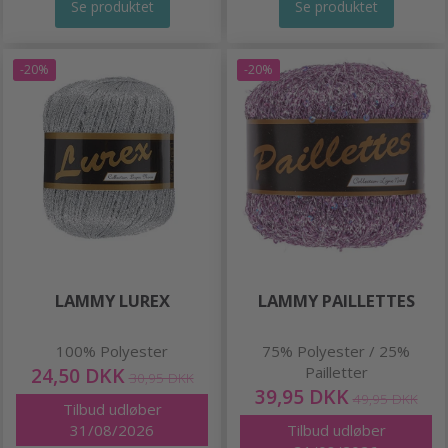
Se produktet
Se produktet
-20%
-20%
LAMMY LUREX
LAMMY PAILLETTES
100% Polyester
75% Polyester / 25%
24,50 DKK
Pailletter
30,95 DKK
39,95 DKK
49,95 DKK
Tilbud udløber
31/08/2026
Tilbud udløber