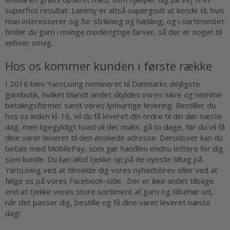
superflot resultat. Lammy er altså supergodt at kende til, hvis
man interesserer sig for strikning og hækling, og i sortimentet
finder du garn i mange moderigtige farver, så der er noget til
enhver smag.
Hos os kommer kunden i første række
I 2016 blev YarnLiving nomineret til Danmarks dejligste
garnbutik, hvilket blandt andet skyldes vores sikre og nemme
betalingsformer samt vores lynhurtige levering. Bestiller du
hos os inden kl. 16, vil du få leveret din ordre til din dør næste
dag, men ligegyldigt hvad vil der maks. gå to dage, før du vil få
dine varer leveret til den ønskede adresse. Derudover kan du
betale med MobilePay, som gør handlen endnu lettere for dig
som kunde. Du kan altid tjekke op på de nyeste tiltag på
YarnLiving ved at tilmelde dig vores nyhedsbrev eller ved at
følge os på vores Facebook-side. Der er ikke andet tilbage
end at tjekke vores store sortiment af garn og tilbehør ud,
når det passer dig, bestille og få dine varer leveret næste
dag!