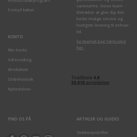
Ambassadørprogram
varenumre. Vores team
Fortryd købet
tilstræber at give dig den
bedst mulige service og
hurtigste levering til enhver
tid.
KONTO
Se teamet bag YarnLiving
her
.
Min konto
Adressebog
Ønskeliste
Ordrehistorik
Nyhedsbrev
FIND OS PÅ
ARTIKLER OG GUIDES
Strikkeopskrifter