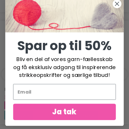
ANDRE KØBTE OGSÅ
Spar op til 50%
-6%
Bliv en del af vores garn-fællesskab
og få eksklusiv adgang til inspirerende
strikkeopskrifter og særlige tilbud!
DROPS KID-SILK
DROPS BABY MERINO
32,95 DKK
22,95 DKK
34,95 DKK
Tilbud udløber 31/08/2026
Ja tak
Se produktet
Se produktet