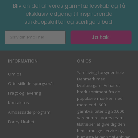
Bliv en del af vores garn-fællesskab og få
eksklusiv adgang til inspirerende
strikkeopskrifter og særlige tilbud!
Ja tak!
INFORMATION
OM OS
YarnLiving forsyner hele
Om os
Danmark med
Ofte stillede spørgsmål
kvalitetsgarn. Vi har et
bredt sortiment fra de
Fragt og levering
populære mærker med
Kontakt os
mere end 600
garnkvaliteter og 30.000
Ambassadørprogram
varenumre. Vores team
Fortryd købet
tilstræber at give dig den
bedst mulige service og
hurtigste levering til enhver