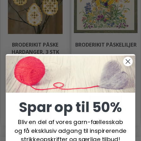
BRODERIKIT PÅSKE
BRODERIKIT PÅSKELILJER
HARDANGER, 3 STK
74,95 DKK
740,00 DKK
Antal
Antal
Spar op til 50%
Læg i kurv
Tilføj vare og få gratis
Læg i kurv
fragt
Bliv en del af vores garn-fællesskab
og få eksklusiv adgang til inspirerende
strikkeopskrifter og særlige tilbud!