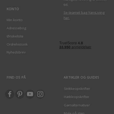
tid.
KONTO
Se teamet bag YarnLiving
her
.
Min konto
Adressebog
Ønskeliste
Ordrehistorik
Nyhedsbrev
FIND OS PÅ
ARTIKLER OG GUIDES
Strikkeopskrifter
Hækleopskrifter
Garnalternativer
Male på sten