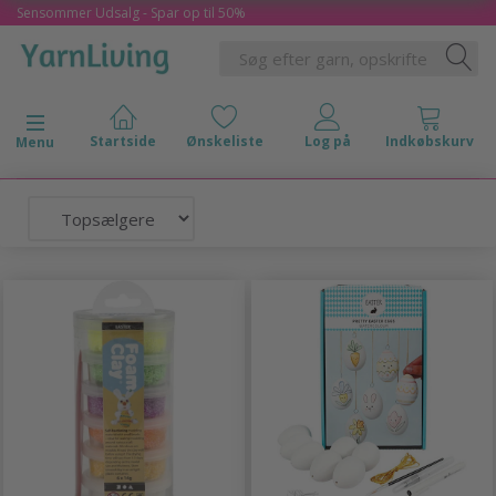
Sensommer Udsalg - Spar op til 50%
Skifte navigation
Menu