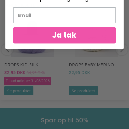
ANDRE KØBTE OGSÅ
-6%
Ja tak
DROPS KID-SILK
DROPS BABY MERINO
32,95 DKK
22,95 DKK
34,95 DKK
Tilbud udløber 31/08/2026
Se produktet
Se produktet
Spar op til 50%