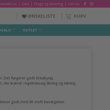
Kontakt os
EAN
Fragt og levering
Om os
KURV
ØNSKELISTE
DSALG
OUTLET
er. Det fungerer godt til babytøj,
r, der kræver regelmæssig åbning og lukning.
g flekser godt med dit stofs bevægelser.