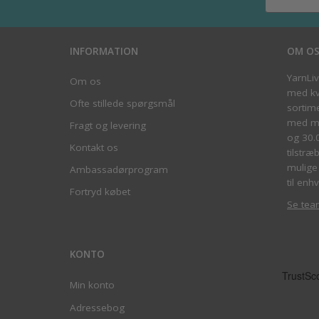
INFORMATION
OM O
YarnLi
Om os
med kva
Ofte stillede spørgsmål
sortim
med me
Fragt og levering
og 30.
Kontakt os
tilstræ
mulige 
Ambassadørprogram
til enhv
Fortryd købet
Se tea
KONTO
Min konto
Adressebog