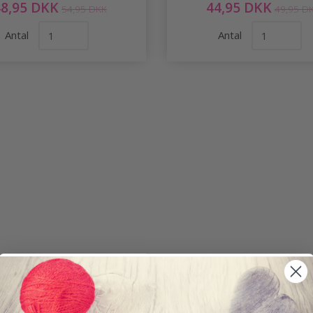
48,95 DKK
44,95 DKK
54,95 DKK
49,95 D
Antal
Antal