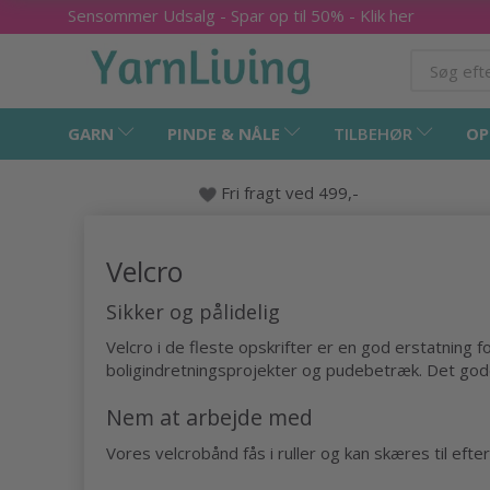
Sensommer Udsalg - Spar op til 50% - Klik her
GARN
PINDE & NÅLE
TILBEHØR
OP
Fri fragt ved 499,-
Velcro
Sikker og pålidelig
Velcro i de fleste opskrifter er en god erstatning fo
boligindretningsprojekter og pudebetræk. Det gode
Nem at arbejde med
Vores velcrobånd fås i ruller og kan skæres til eft