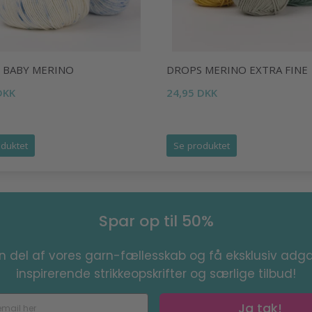
 BABY MERINO
DROPS MERINO EXTRA FINE
DKK
24,95 DKK
duktet
Se produktet
Spar op til 50%
en del af vores garn-fællesskab og få eksklusiv adga
inspirerende strikkeopskrifter og særlige tilbud!
Ja tak!