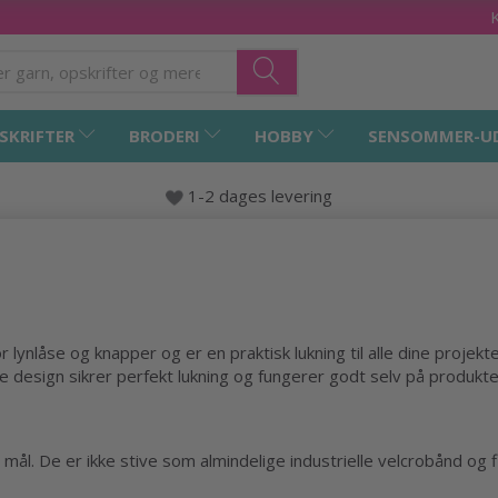
SKRIFTER
BRODERI
HOBBY
SENSOMMER-U
1-2 dages levering
r lynlåse og knapper og er en praktisk lukning til alle dine projekt
 design sikrer perfekt lukning og fungerer godt selv på produkte
er mål. De er ikke stive som almindelige industrielle velcrobånd o