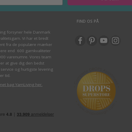
S
FIND OS PÅ
ving forsyner hele Danmark
litetsgarn. Vi har et bredt
ent fra de populære mærker
re end 600 garnkvaliteter
000 varenumre. Vores team
ber at give dig den bedst
service og hurtigste levering
er tid.
met bag YarnLiving her
.