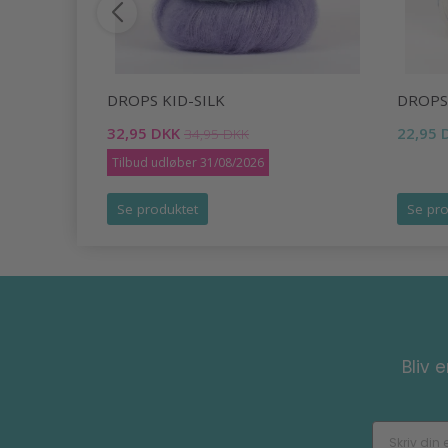
DROPS KID-SILK
DROPS
32,95 DKK
22,95 
34,95 DKK
Tilbud udløber 31/08/2026
Se produktet
Se pro
Bliv 