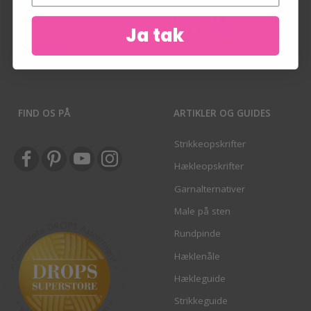
Ønskeliste
Ordrehistorik
Ja tak
Nyhedsbrev
FIND OS PÅ
ARTIKLER OG GUIDES
Strikkeopskrifter
Hækleopskrifter
Garnalternativer
Male på sten
Rundpinde
Hæklenåle
Hækleguide
Strikkeguide