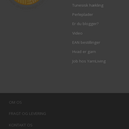
Tunesisk hækling
Perleplader
Er du blogger?
Video
EAN bestillinger
Hvad er garn
Job hos YarnLiving
OM OS
FRAGT OG LEVERING
KONTAKT OS