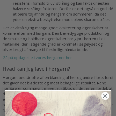
resistens i forhold til uv-stråling og kan faktisk næsten
halvere strålingsfaktoren. Derfor er det også en god idé
at bære tøj af hør og hørgarn om sommeren, da det
yder en ekstra beskyttelse mod solens skarpe stråler.
Der er altså rigtig mange gode kvaliteter og egenskaber at
komme efter med hørgarn. Den bæredygtige produktion og
de smukke og holdbare egenskaber har gjort hørren til et
materiale, der i stigende grad er kommet i søgelyset og
bliver brugt af mange til forskelligt håndarbejde.
Gå på opdagelse i vores hørgarner her
Hvad kan jeg lave i hørgarn?
Hørgarn består ofte af en blanding af hør og andre fibre, fordi
det giver det blødeste og mest behagelige resultat. Rene
hørfibre er som nævnt meget rustikke, og det er en fordel, at
de blødes en smule op med andre former for fibre. Det kan
eksempelvis være bomuld, viskose eller bambus. Disse
blandinger gør også garnet mere slidstærkt, hvilket er en stor
fordel, når man selv
strikker
eller
hækler
sager, man gerne vil
have skal holde så længe som overhovedet muligt.