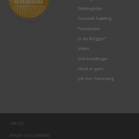
Strikkeguide
Tunesisk hækling
Perleplader
Er du blogger?
Video
EAN bestillinger
Hvad er garn
Job hos YarnLiving
OM OS
FRAGT OG LEVERING