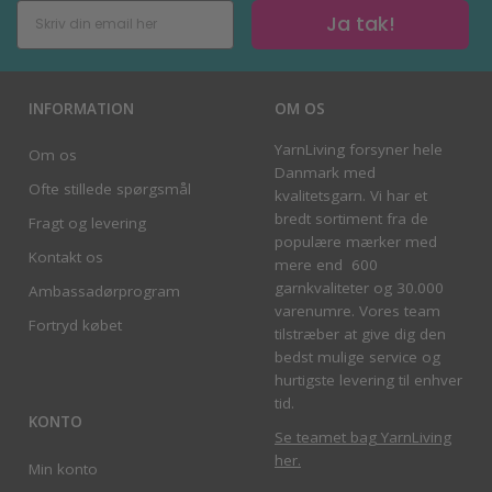
Ja tak!
INFORMATION
OM OS
YarnLiving forsyner hele
Om os
Danmark med
Ofte stillede spørgsmål
kvalitetsgarn. Vi har et
bredt sortiment fra de
Fragt og levering
populære mærker med
Kontakt os
mere end 600
garnkvaliteter og 30.000
Ambassadørprogram
varenumre. Vores team
Fortryd købet
tilstræber at give dig den
bedst mulige service og
hurtigste levering til enhver
tid.
KONTO
Se teamet bag YarnLiving
her
.
Min konto