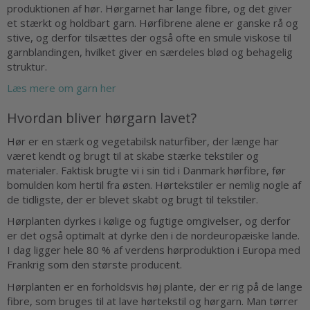
produktionen af hør. Hørgarnet har lange fibre, og det giver
et stærkt og holdbart garn. Hørfibrene alene er ganske rå og
stive, og derfor tilsættes der også ofte en smule viskose til
garnblandingen, hvilket giver en særdeles blød og behagelig
struktur.
Læs mere om garn her
Hvordan bliver hørgarn lavet?
Hør er en stærk og vegetabilsk naturfiber, der længe har
været kendt og brugt til at skabe stærke tekstiler og
materialer. Faktisk brugte vi i sin tid i Danmark hørfibre, før
bomulden kom hertil fra østen. Hørtekstiler er nemlig nogle af
de tidligste, der er blevet skabt og brugt til tekstiler.
Hørplanten dyrkes i kølige og fugtige omgivelser, og derfor
er det også optimalt at dyrke den i de nordeuropæiske lande.
I dag ligger hele 80 % af verdens hørproduktion i Europa med
Frankrig som den største producent.
Hørplanten er en forholdsvis høj plante, der er rig på de lange
fibre, som bruges til at lave hørtekstil og hørgarn. Man tørrer