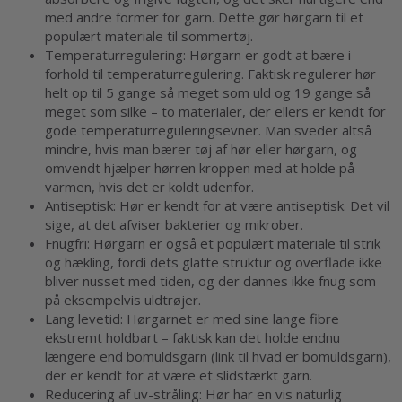
med andre former for garn. Dette gør hørgarn til et
populært materiale til sommertøj.
Temperaturregulering: Hørgarn er godt at bære i
forhold til temperaturregulering. Faktisk regulerer hør
helt op til 5 gange så meget som uld og 19 gange så
meget som silke – to materialer, der ellers er kendt for
gode temperaturreguleringsevner. Man sveder altså
mindre, hvis man bærer tøj af hør eller hørgarn, og
omvendt hjælper hørren kroppen med at holde på
varmen, hvis det er koldt udenfor.
Antiseptisk: Hør er kendt for at være antiseptisk. Det vil
sige, at det afviser bakterier og mikrober.
Fnugfri: Hørgarn er også et populært materiale til strik
og hækling, fordi dets glatte struktur og overflade ikke
bliver nusset med tiden, og der dannes ikke fnug som
på eksempelvis uldtrøjer.
Lang levetid: Hørgarnet er med sine lange fibre
ekstremt holdbart – faktisk kan det holde endnu
længere end bomuldsgarn (link til hvad er bomuldsgarn),
der er kendt for at være et slidstærkt garn.
Reducering af uv-stråling: Hør har en vis naturlig