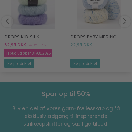
DROPS KID-SILK
DROPS BABY MERINO
32,95 DKK
22,95 DKK
34,95 DKK
Tilbud udløber 31/08/2026
Se produktet
Se produktet
Spar op til 50%
Bliv en del af vores garn-fællesskab og få
eksklusiv adgang til inspirerende
strikkeopskrifter og særlige tilbud!