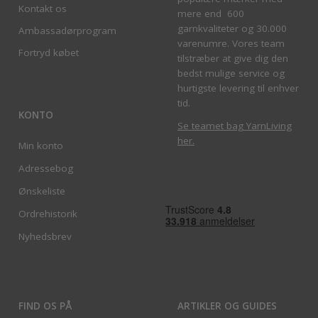
Kontakt os
mere end 600
garnkvaliteter og 30.000
Ambassadørprogram
varenumre. Vores team
Fortryd købet
tilstræber at give dig den
bedst mulige service og
hurtigste levering til enhver
tid.
KONTO
Se teamet bag YarnLiving
her
.
Min konto
Adressebog
Ønskeliste
Ordrehistorik
Nyhedsbrev
FIND OS PÅ
ARTIKLER OG GUIDES