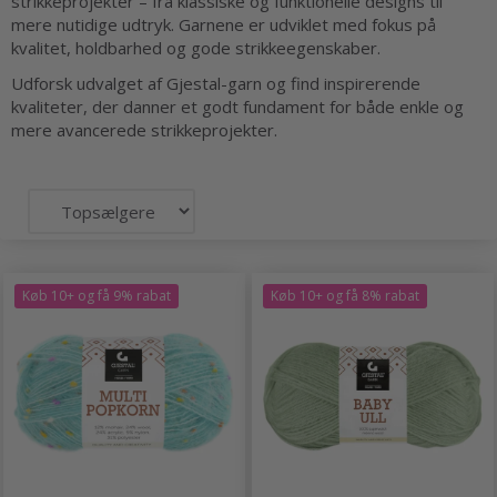
strikkeprojekter – fra klassiske og funktionelle designs til
mere nutidige udtryk. Garnene er udviklet med fokus på
kvalitet, holdbarhed og gode strikkeegenskaber.
Udforsk udvalget af Gjestal-garn og find inspirerende
kvaliteter, der danner et godt fundament for både enkle og
mere avancerede strikkeprojekter.
Køb 10+ og få 9% rabat
Køb 10+ og få 8% rabat