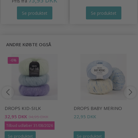
73,95 DKK
Pris fra
Se produktet
Se produktet
ANDRE KØBTE OGSÅ
-6%
DROPS KID-SILK
DROPS BABY MERINO
32,95 DKK
22,95 DKK
34,95 DKK
Tilbud udløber 31/08/2026
Se produktet
Se produktet