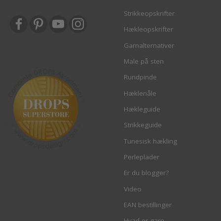
Strikkeopskrifter
Hækleopskrifter
Garnalternativer
Male på sten
Rundpinde
Hæklenåle
Hækleguide
Strikkeguide
Tunesisk hækling
Perleplader
Er du blogger?
Video
EAN bestillinger
Hvad er garn