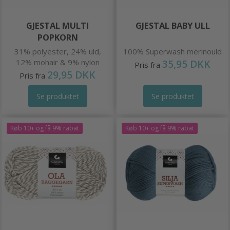
GJESTAL MULTI
GJESTAL BABY ULL
POPKORN
31% polyester, 24% uld,
100% Superwash merinould
12% mohair & 9% nylon
35,95 DKK
Pris fra
29,95 DKK
Pris fra
Se produktet
Se produktet
Køb 10+ og få 9% rabat
Køb 10+ og få 9% rabat