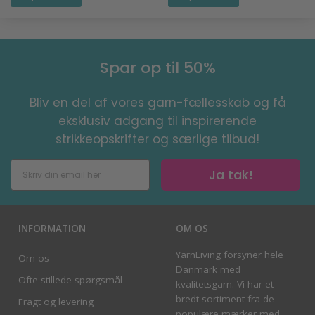
Spar op til 50%
Bliv en del af vores garn-fællesskab og få
eksklusiv adgang til inspirerende
strikkeopskrifter og særlige tilbud!
Ja tak!
INFORMATION
OM OS
YarnLiving forsyner hele
Om os
Danmark med
Ofte stillede spørgsmål
kvalitetsgarn. Vi har et
bredt sortiment fra de
Fragt og levering
populære mærker med