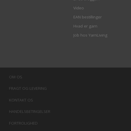
Video
EAN bestillinger
Hvad er garn
Job hos YarnLiving
OM OS
FRAGT OG LEVERING
KONTAKT OS
HANDELSBETINGELSER
FORTROLIGHED