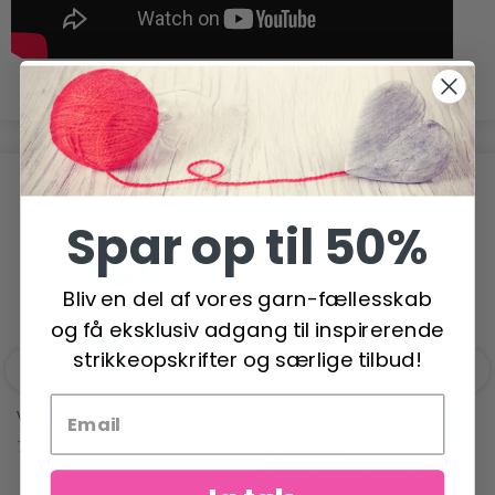
POPULÆRE ALTERNATIVER
Spar op til 50%
-21%
Bliv en del af vores garn-fællesskab
og få eksklusiv adgang til inspirerende
strikkeopskrifter og særlige tilbud!
VIKING KID-SILK
JÄRBO ALPACKA SILKE
79,95 DKK
57,95 DKK
72,95 DKK
Tilbud udløber 31/08/2026