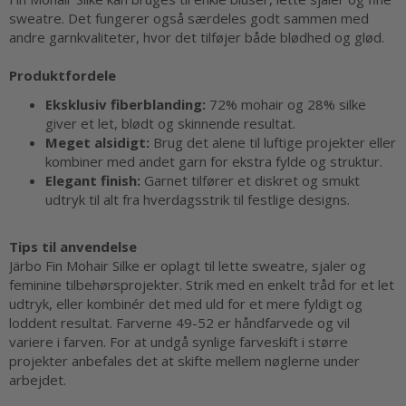
sweatre. Det fungerer også særdeles godt sammen med
andre garnkvaliteter, hvor det tilføjer både blødhed og glød.
Produktfordele
Eksklusiv fiberblanding:
72% mohair og 28% silke
giver et let, blødt og skinnende resultat.
Meget alsidigt:
Brug det alene til luftige projekter eller
kombiner med andet garn for ekstra fylde og struktur.
Elegant finish:
Garnet tilfører et diskret og smukt
udtryk til alt fra hverdagsstrik til festlige designs.
Tips til anvendelse
Järbo Fin Mohair Silke er oplagt til lette sweatre, sjaler og
feminine tilbehørsprojekter. Strik med en enkelt tråd for et let
udtryk, eller kombinér det med uld for et mere fyldigt og
loddent resultat. Farverne 49-52 er håndfarvede og vil
variere i farven. For at undgå synlige farveskift i større
projekter anbefales det at skifte mellem nøglerne under
arbejdet.