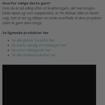
Hvorfor vælge dette garn?
Hvis du er på udkig efter et kvalitetsgarn, der kan bruges
både alene og som supplement, er Fin Mohair Silke et ideelt
valg. Det er let og tilføjer en smuk overflade til dine projekter
uden at gøre dem tunge.
Se lignende produkter her
Se alle garner fra Järbo her
Se vores udvalg af mohairgarn her
Se vores silkegarner her
Se alle strikkeopskrifter her