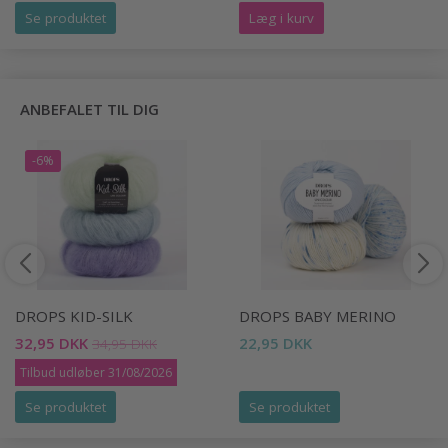
Se produktet
Læg i kurv
ANBEFALET TIL DIG
-6%
DROPS KID-SILK
DROPS BABY MERINO
32,95 DKK
22,95 DKK
34,95 DKK
Tilbud udløber 31/08/2026
Se produktet
Se produktet