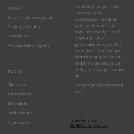
YarnLiving forsyner hele
Om os
Danmark med
Ofte stillede spørgsmål
kvalitetsgarn. Vi har et
bredt sortiment fra de
Fragt og levering
populære mærker med
Kontakt os
mere end 600
garnkvaliteter og 30.000
Ambassadørprogram
varenumre. Vores team
tilstræber at give dig den
bedst mulige service og
hurtigste levering til enhver
KONTO
tid.
Min konto
Se teamet bag YarnLiving
her
.
Adressebog
Ønskeliste
Ordrehistorik
Nyhedsbrev