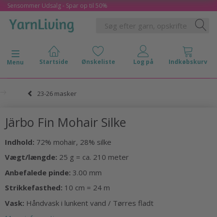
Sensommer Udsalg - Spar op til 50%
Skifte navigation
Menu
23-26 masker
Järbo Fin Mohair Silke
Indhold:
72% mohair, 28% silke
Vægt/længde:
25 g = ca. 210 meter
Anbefalede pinde:
3.00 mm
Strikkefasthed:
10 cm = 24 m
Vask:
Håndvask i lunkent vand / Tørres fladt