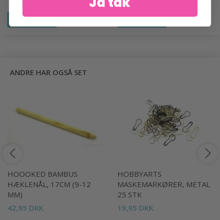
Ja tak
Se produktet
Se produktet
ANDRE HAR OGSÅ SET
HOOOKED BAMBUS
HOBBYARTS
HÆKLENÅL, 17CM (9-12
MASKEMARKØRER, METAL
MM)
25 STK
42,95 DKK
19,95 DKK