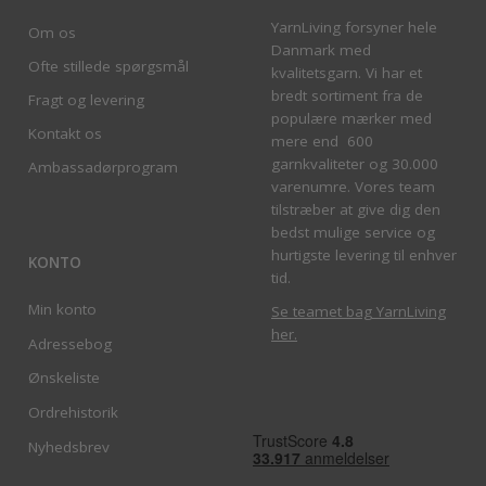
YarnLiving forsyner hele
Om os
Danmark med
Ofte stillede spørgsmål
kvalitetsgarn. Vi har et
bredt sortiment fra de
Fragt og levering
populære mærker med
Kontakt os
mere end 600
garnkvaliteter og 30.000
Ambassadørprogram
varenumre. Vores team
tilstræber at give dig den
bedst mulige service og
hurtigste levering til enhver
KONTO
tid.
Min konto
Se teamet bag YarnLiving
her
.
Adressebog
Ønskeliste
Ordrehistorik
Nyhedsbrev