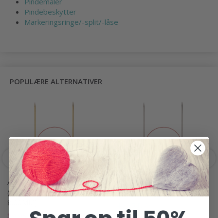
Pindemåler
Pindebeskytter
Markeringsringe/-split/-låse
POPULÆRE ALTERNATIVER
ADDI LACE RUNDPINDE
ADDI LACE RUNDPINDE 60
(FASTE) 40 CM (2.00-
(FASTE) CM (2.00-8.00 MM)
8.00MM)
49,95 DKK
39,95 DKK
49,95 DKK