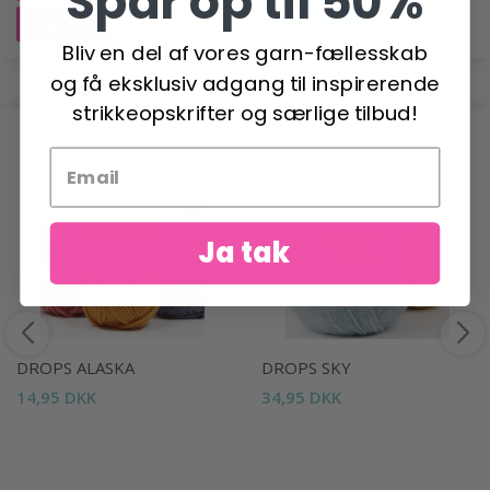
Spar op til 50%
Læg i kurv
Se produktet
Bliv en del af vores garn-fællesskab
og få eksklusiv adgang til inspirerende
strikkeopskrifter og særlige tilbud!
ANDRE HAR OGSÅ SET
Ja tak
DROPS ALASKA
DROPS SKY
14,95 DKK
34,95 DKK