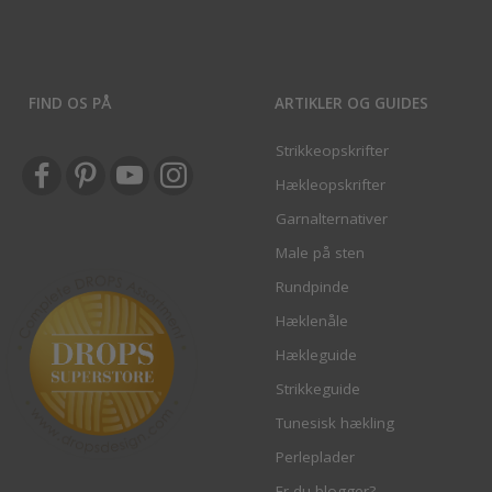
FIND OS PÅ
ARTIKLER OG GUIDES
Strikkeopskrifter
Hækleopskrifter
Garnalternativer
Male på sten
Rundpinde
Hæklenåle
Hækleguide
Strikkeguide
Tunesisk hækling
Perleplader
Er du blogger?