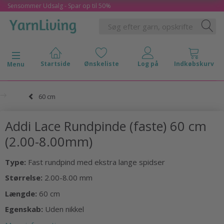
Sensommer Udsalg - Spar op til 50%
Skifte navigation
Menu
60 cm
Addi Lace Rundpinde (faste) 60 cm
(2.00-8.00mm)
Type:
Fast rundpind med ekstra lange spidser
Størrelse:
2.00-8.00 mm
Længde:
60 cm
Egenskab:
Uden nikkel