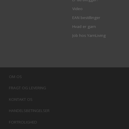
Video
EAN bestillinger
Hvad er garn
Job hos YarnLiving
OM OS
FRAGT OG LEVERING
KONTAKT OS
HANDELSBETINGELSER
FORTROLIGHED