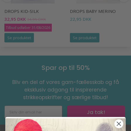
DROPS KID-SILK
DROPS BABY MERINO
32,95 DKK
22,95 DKK
34,95 DKK
Tilbud udløber 31/08/2026
Se produktet
Se produktet
Spar op til 50%
Bliv en del af vores garn-fællesskab og få
eksklusiv adgang til inspirerende
strikkeopskrifter og særlige tilbud!
Ja tak!