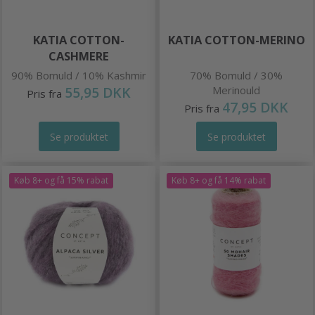
KATIA COTTON-
KATIA COTTON-MERINO
CASHMERE
90% Bomuld / 10% Kashmir
70% Bomuld / 30%
55,95 DKK
Merinould
Pris fra
47,95 DKK
Pris fra
Se produktet
Se produktet
Køb 8+ og få 15% rabat
Køb 8+ og få 14% rabat