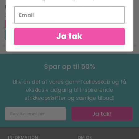
DROPS KID-SILK
DROPS BABY MERINO
32,95 DKK
22,95 DKK
34,95 DKK
Tilbud udløber 31/08/2026
Ja tak
Se produktet
Se produktet
Spar op til 50%
Bliv en del af vores garn-fællesskab og få
eksklusiv adgang til inspirerende
strikkeopskrifter og særlige tilbud!
Ja tak!
INFORMATION
OM OS