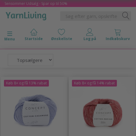
Sensommer Udsalg - Spar op til 50%
Skifte navigation
Menu
Køb 8+ og få 13% rabat
Køb 8+ og få 14% rabat