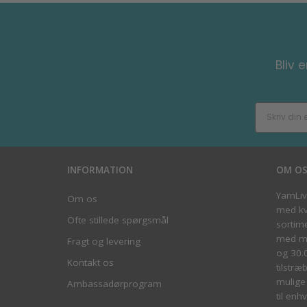
Bliv 
INFORMATION
OM O
YarnLi
Om os
med kva
Ofte stillede spørgsmål
sortim
med me
Fragt og levering
og 30.
Kontakt os
tilstræ
mulige 
Ambassadørprogram
til enhv