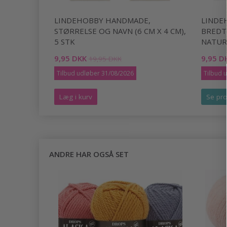
LINDEHOBBY HANDMADE,
LINDE
STØRRELSE OG NAVN (6 CM X 4 CM),
BREDT 
5 STK
NATUR,
9,95 DKK
9,95 D
19,95 DKK
Tilbud udløber 31/08/2026
Tilbud 
Læg i kurv
Se pro
ANDRE HAR OGSÅ SET