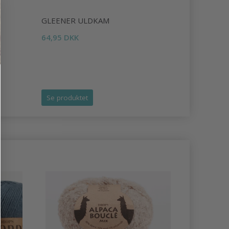
GLEENER ULDKAM
LINDEHOB
64,95 DKK
75,95 DKK
Tilbud udlø
Se produktet
Se produk