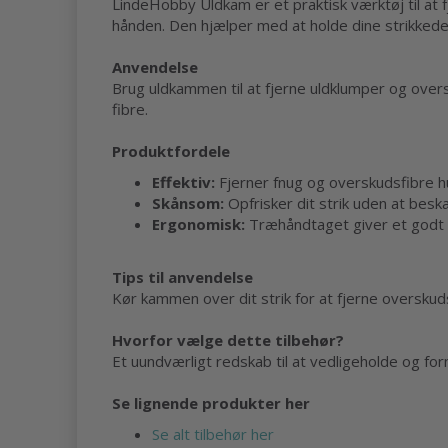
LindeHobby Uldkam er et praktisk værktøj til at f
hånden. Den hjælper med at holde dine strikkede
Anvendelse
Brug uldkammen til at fjerne uldklumper og over
fibre.
Produktfordele
Effektiv:
Fjerner fnug og overskudsfibre hu
Skånsom:
Opfrisker dit strik uden at bes
Ergonomisk:
Træhåndtaget giver et godt 
Tips til anvendelse
Kør kammen over dit strik for at fjerne overskud
Hvorfor vælge dette tilbehør?
Et uundværligt redskab til at vedligeholde og for
Se lignende produkter her
Se alt tilbehør her