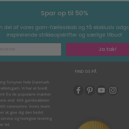
Spar op til 50%
en del af vores garn-fællesskab og få eksklusiv adga
inspirerende strikkeopskrifter og særlige tilbud!
Ja tak!
S
FIND OS PÅ
ving forsyner hele Danmark
litetsgarn. Vi har et bredt
ent fra de populære mærker
re end 600 garnkvaliteter
000 varenumre. Vores team
ber at give dig den bedst
service og hurtigste levering
er tid.