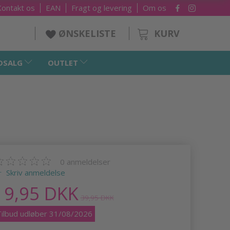
Kontakt os
EAN
Fragt og levering
Om os
KURV
ØNSKELISTE
DSALG
OUTLET
0
anmeldelser
Skriv anmeldelse
19,95 DKK
39,95 DKK
Tilbud udløber 31/08/2026