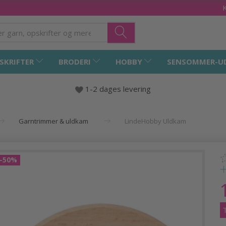
SKRIFTER
BRODERI
HOBBY
SENSOMMER-U
1-2 dages levering
Garntrimmer & uldkam
LindeHobby Uldkam
-50%