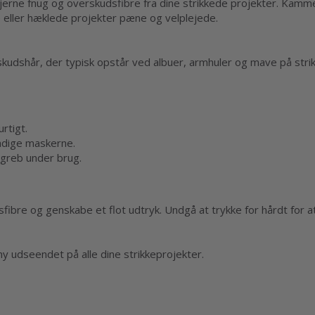
jerne fnug og overskudsfibre fra dine strikkede projekter. Kammen
 eller hæklede projekter pæne og velplejede.
skudshår, der typisk opstår ved albuer, armhuler og mave på str
rtigt.
kadige maskerne.
greb under brug.
sfibre og genskabe et flot udtryk. Undgå at trykke for hårdt for 
ny udseendet på alle dine strikkeprojekter.