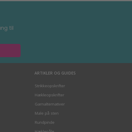
ng til
ARTIKLER OG GUIDES
Strikkeopskrifter
Hækleopskrifter
Garnalternativer
Male på sten
Rundpinde
Hæklenåle