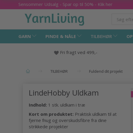
Sensommer Udsalg - Spar op til 50% - Klik her
GARN
PINDE & NÅLE
TILBEHØR
OP
Fri fragt ved 499,-
TILBEHØR
Fuldend dit projekt
LindeHobby Uldkam
Indhold:
1 stk. uldkam i træ
Kort om produktet:
Praktisk uldkam til at
fjerne fnug og overskudsfibre fra dine
strikkede projekter