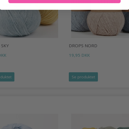
 SKY
DROPS NORD
DKK
19,95 DKK
duktet
Se produktet