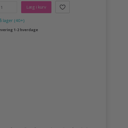
Læg i kurv
å lager (40+)
evering 1-2 hverdage