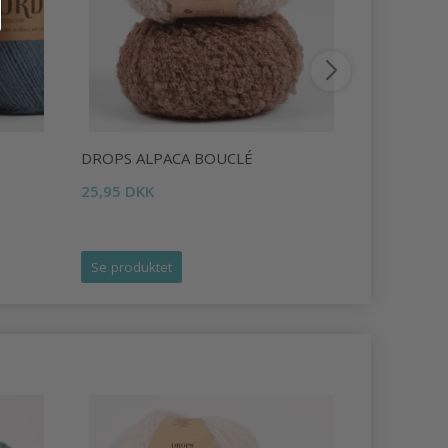
DROPS ALPACA BOUCLÉ
JOHN JAME
NÅLE)
25,95 DKK
17,95 DKK
Se produktet
Læg i kurv