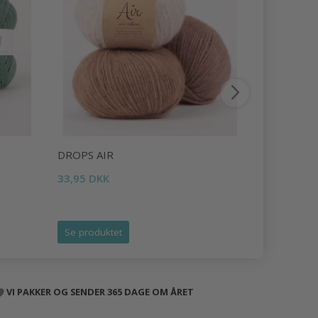
DROPS AIR
DROPS LI
33,95 DKK
16,95 DKK
Tilbud udlø
Se produktet
Se produk
VI PAKKER OG SENDER 365 DAGE OM ÅRET