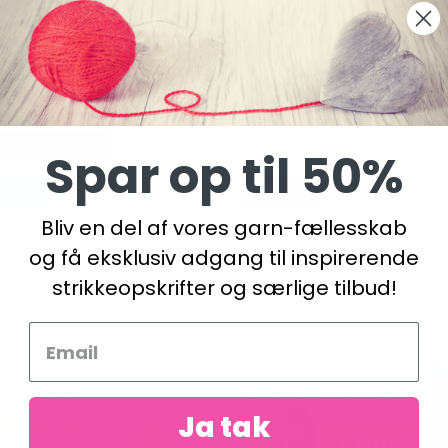
HOBBY LAVET AF MORMOR,
GO HANDMADE ULDKAM
LABEL (4 CM X 2 CM),
58,95 DKK
 5 STK
KK
19,95 DKK
udløber 31/08/2026
Spar op til 50%
duktet
Læg i kurv
Bliv en del af vores garn-fællesskab
og få eksklusiv adgang til inspirerende
strikkeopskrifter og særlige tilbud!
Ja tak