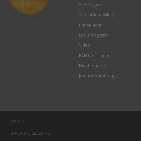
Strikkeguide
Tunesisk hækling
Perleplader
Er du blogger?
Video
EAN bestillinger
Hvad er garn
Job hos YarnLiving
OM OS
FRAGT OG LEVERING