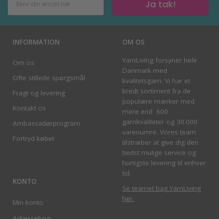
Ja tak!
INFORMATION
OM OS
YarnLiving forsyner hele
Om os
Danmark med
Ofte stillede spørgsmål
kvalitetsgarn. Vi har et
bredt sortiment fra de
Fragt og levering
populære mærker med
Kontakt os
mere end 600
garnkvaliteter og 30.000
Ambassadørprogram
varenumre. Vores team
Fortryd købet
tilstræber at give dig den
bedst mulige service og
hurtigste levering til enhver
tid.
KONTO
Se teamet bag YarnLiving
her
.
Min konto
Adressebog