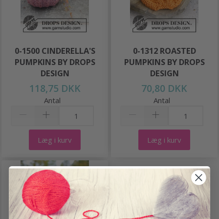
0-1500 CINDERELLA'S
0-1312 ROASTED
PUMPKINS BY DROPS
PUMPKINS BY DROPS
DESIGN
DESIGN
118,75 DKK
70,80 DKK
Antal
Antal
Læg i kurv
Læg i kurv