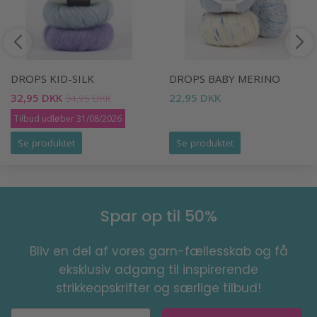
DROPS KID-SILK
DROPS BABY MERINO
32,95 DKK
22,95 DKK
34,95 DKK
Tilbud udløber 31/08/2026
Se produktet
Se produktet
Spar op til 50%
Bliv en del af vores garn-fællesskab og få
eksklusiv adgang til inspirerende
strikkeopskrifter og særlige tilbud!