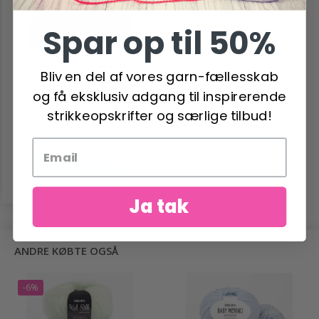
Spar op til 50%
Bliv en del af vores garn-fællesskab
0-966 SWEET PUMPKIN
og få eksklusiv adgang til inspirerende
BY DROPS DESIGN
strikkeopskrifter og særlige tilbud!
72,80 DKK
Pris fra
Se produktet
Ja tak
ANDRE KØBTE OGSÅ
-6%