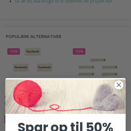
Se alt du skal bruge til at fuldende dit projekt her
POPULÆRE ALTERNATIVER
-50%
-50%
LINDEHOBBY HANDMADE
LINDEHOBBY MADE WITH
LABEL (4 CM X 2 CM), 5 STK
LOVE, LABEL MED MOTIV
(7 CM X 1 CM), 5 STK
9,95 DKK
19,95 DKK
9,95 DKK
19,95 DKK
Tilbud udløber 31/08/2026
Spar op til 50%
Tilbud udløber 31/08/2026