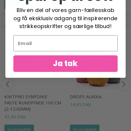
Se produktet
Læg i kurv
Bliv en del af vores garn-fællesskab
og få eksklusiv adgang til inspirerende
strikkeopskrifter og særlige tilbud!
ANDRE HAR OGSÅ SET
Ja tak
KNITPRO SYMFONIE
DROPS ALASKA
FASTE RUNDPINDE 100 CM
14,95 DKK
(2-12.00MM)
47,95 DKK
Se produktet
Se produktet