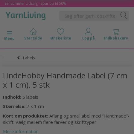
Sensommer Udsalg - Spar op til 50%
Skifte navigation
Menu
Labels
LindeHobby Handmade Label (7 cm
x 1 cm), 5 stk
Indhold:
5 labels
Størrelse:
7 x 1 cm
Kort om produktet:
Aflang og smal label med “Handmade”-
skrift. Vælg mellem flere farver og skrifttyper
Mere information