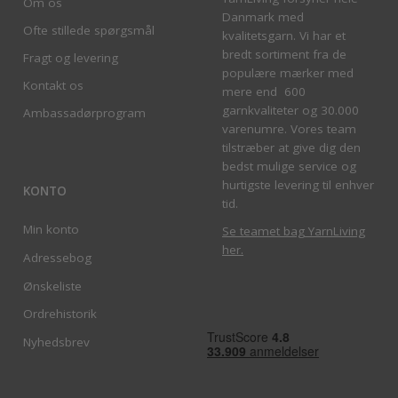
Om os
Danmark med
Ofte stillede spørgsmål
kvalitetsgarn. Vi har et
bredt sortiment fra de
Fragt og levering
populære mærker med
Kontakt os
mere end 600
garnkvaliteter og 30.000
Ambassadørprogram
varenumre. Vores team
tilstræber at give dig den
bedst mulige service og
hurtigste levering til enhver
KONTO
tid.
Min konto
Se teamet bag YarnLiving
her
.
Adressebog
Ønskeliste
Ordrehistorik
Nyhedsbrev