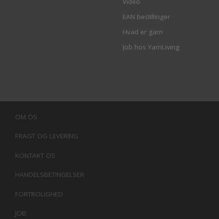
Video
EAN bestillinger
Hvad er garn
Job hos YarnLiving
OM OS
FRAGT OG LEVERING
KONTAKT OS
HANDELSBETINGELSER
FORTROLIGHED
JOB