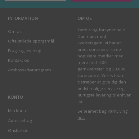
INFORMATION
OM OS
YarnLiving forsyner hele
Om os
Danmark med
Ofte stillede spørgsmål
kvalitetsgarn. Vi har et
bredt sortiment fra de
Fragt og levering
populære mærker med
Kontakt os
mere end 600
garnkvaliteter og 30.000
Ambassadørprogram
varenumre. Vores team
tilstræber at give dig den
bedst mulige service og
hurtigste levering til enhver
KONTO
tid.
Min konto
Se teamet bag YarnLiving
her
.
Adressebog
Ønskeliste