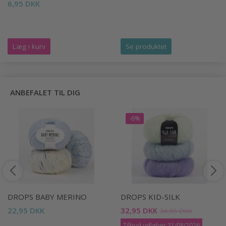
6,95 DKK
Læg i kurv
Se produktet
ANBEFALET TIL DIG
-6%
DROPS BABY MERINO
DROPS KID-SILK
22,95 DKK
32,95 DKK
34,95 DKK
Tilbud udløber 31/08/2026