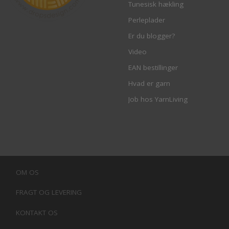
Tunesisk hækling
Perleplader
Er du blogger?
Video
EAN bestillinger
Hvad er garn
Job hos YarnLiving
OM OS
FRAGT OG LEVERING
KONTAKT OS