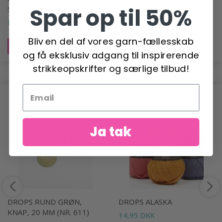
Spar op til 50%
STARTER SET, BLÅ, 13 CM
BLÅ, 13 CM
808,00 DKK
1.237,00 DKK
Bliv en del af vores garn-fællesskab
Læg i kurv
Læg i kurv
og få eksklusiv adgang til inspirerende
strikkeopskrifter og særlige tilbud!
ANDRE HAR OGSÅ SET
Ja tak
DROPS RUND GRØN,
DROPS ALASKA
KNAP, 20 MM (NR. 611)
14,95 DKK