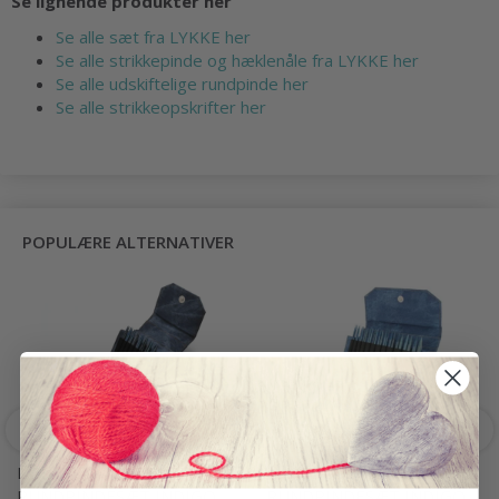
Se lignende produkter her
Se alle sæt fra LYKKE her
Se alle strikkepinde og hæklenåle fra LYKKE her
Se alle udskiftelige rundpinde her
Se alle strikkeopskrifter her
POPULÆRE ALTERNATIVER
LYKKE UDSKIFTELIGE
LYKKE UDSKIFTELIGE
RUNDPINDESÆT INDIGO,
RUNDPINDESÆT INDIGO,