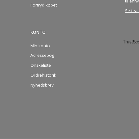
til enhv
Fortryd købet
Se tea
KONTO
Min konto
Adressebog
Ønskeliste
Ordrehistorik
Nyhedsbrev