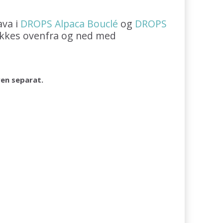
ava i
DROPS Alpaca Bouclé
og
DROPS
rikkes ovenfra og ned med
ven separat.