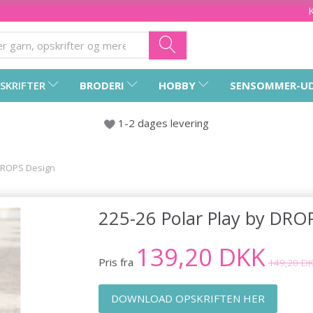
SKRIFTER
BRODERI
HOBBY
SENSOMMER-U
1-2 dages levering
 DROPS Design
225-26 Polar Play by DRO
139,20 DKK
Pris fra
149,20 D
DOWNLOAD OPSKRIFTEN HER