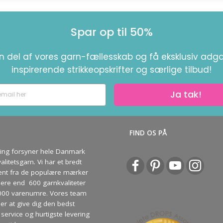
Spar op til 50%
en del af vores garn-fællesskab og få eksklusiv adga
inspirerende strikkeopskrifter og særlige tilbud!
Ja tak!
S
FIND OS PÅ
ving forsyner hele Danmark
litetsgarn. Vi har et bredt
ent fra de populære mærker
re end 600 garnkvaliteter
000 varenumre. Vores team
ber at give dig den bedst
service og hurtigste levering