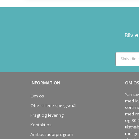
Bliv 
INFORMATION
OM O
YarnLi
Om os
med kva
Ofte stillede spørgsmål
sortim
med me
Fragt og levering
og 30.
Kontakt os
tilstræ
mulige 
Ambassadørprogram