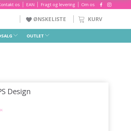
Kontakt os
EAN
Fragt og levering
Om os
KURV
ØNSKELISTE
DSALG
OUTLET
PS Design
KK