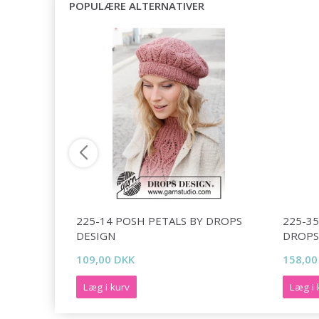
POPULÆRE ALTERNATIVER
Y DROPS
225-14 POSH PETALS BY DROPS
225-3
DESIGN
DROPS
109,00 DKK
158,00
Læg i kurv
Læg i 