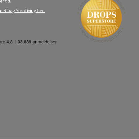
er tid.
met bag YarnLiving her
.