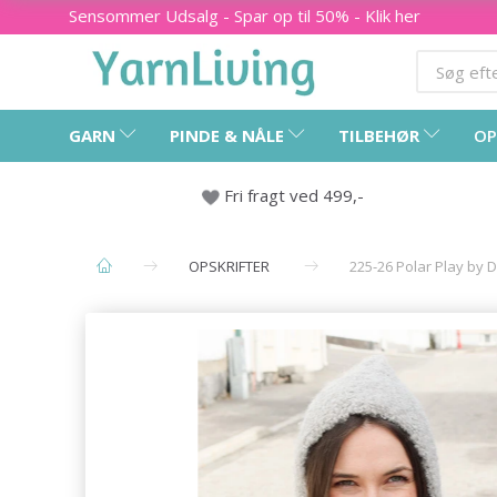
Sensommer Udsalg - Spar op til 50% - Klik her
GARN
PINDE & NÅLE
TILBEHØR
OP
Fri fragt ved 499,-
OPSKRIFTER
225-26 Polar Play by