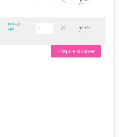
kit
19 stk på
Fjern fra
lager
kit
Tilføj alle til kurven