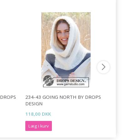
 DROPS
234-43 GOING NORTH BY DROPS
222-31 SU
DESIGN
DESIGN
118,00 DKK
166,00 DK
Læg i kurv
Læg i kurv