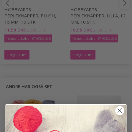
HOBBYARTS
HOBBYARTS
PERLEKNAPPER, BLUSH,
PERLEKNAPPER, LILLA, 12
15 MM, 10 STK
MM, 10 STK
11,50 DKK
10,95 DKK
22,95 DKK
21,95 DKK
Tilbud udløber 31/08/2026
Tilbud udløber 31/08/2026
Læg i kurv
Læg i kurv
ANDRE HAR OGSÅ SET