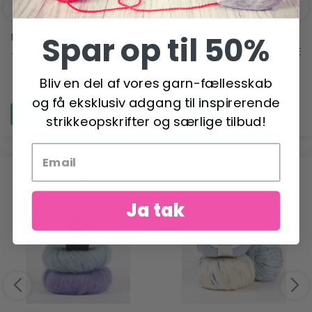
DROPS ALASKA
KNITPRO SYMFONIE
Spar op til 50%
UDSKIFTBARE RUNDPINDE
14,95 DKK
KORTE (3.00-12.00 MM)
Bliv en del af vores garn-fællesskab
49,95 DKK
og få eksklusiv adgang til inspirerende
Se produktet
Se produktet
strikkeopskrifter og særlige tilbud!
ANBEFALET TIL DIG
Ja tak
-6%