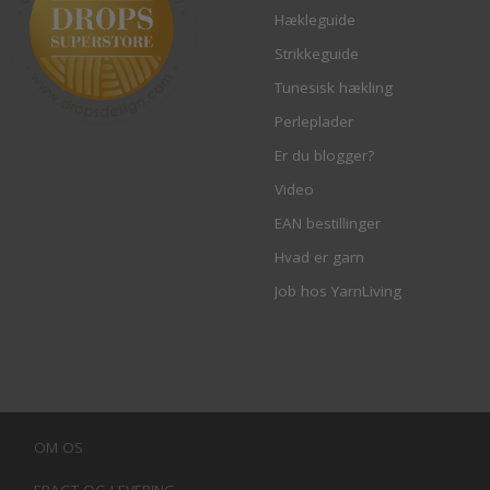
Hækleguide
Strikkeguide
Tunesisk hækling
Perleplader
Er du blogger?
Video
EAN bestillinger
Hvad er garn
Job hos YarnLiving
OM OS