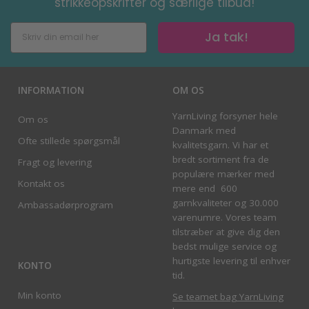
strikkeopskrifter og særlige tilbud!
Ja tak!
INFORMATION
OM OS
YarnLiving forsyner hele
Om os
Danmark med
Ofte stillede spørgsmål
kvalitetsgarn. Vi har et
bredt sortiment fra de
Fragt og levering
populære mærker med
Kontakt os
mere end 600
garnkvaliteter og 30.000
Ambassadørprogram
varenumre. Vores team
tilstræber at give dig den
bedst mulige service og
hurtigste levering til enhver
KONTO
tid.
Min konto
Se teamet bag YarnLiving