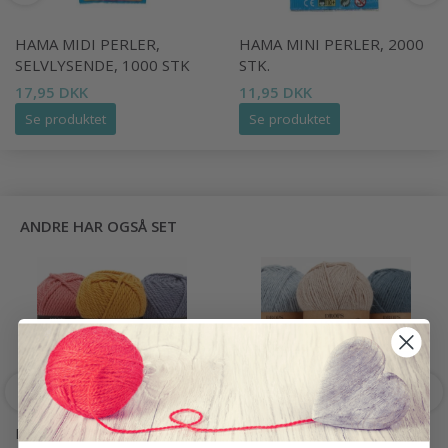
HAMA MIDI PERLER,
HAMA MINI PERLER, 2000
SELVLYSENDE, 1000 STK
STK.
17,95 DKK
11,95 DKK
Se produktet
Se produktet
ANDRE HAR OGSÅ SET
DROPS ALASKA
DROPS NORD