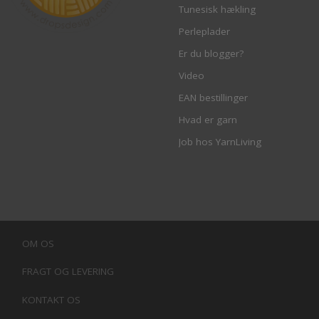
Tunesisk hækling
Perleplader
Er du blogger?
Video
EAN bestillinger
Hvad er garn
Job hos YarnLiving
OM OS
FRAGT OG LEVERING
KONTAKT OS