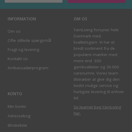
INFORMATION
OM OS
YarnLiving forsyner hele
Om os
Danmark med
Ofte stillede spørgsmål
kvalitetsgarn. Vi har et
bredt sortiment fra de
Fragt og levering
populære mærker med
Kontakt os
mere end 600
garnkvaliteter og 30.000
Ambassadørprogram
varenumre. Vores team
tilstræber at give dig den
bedst mulige service og
hurtigste levering til enhver
KONTO
tid.
Min konto
Se teamet bag YarnLiving
her
.
Adressebog
Ønskeliste