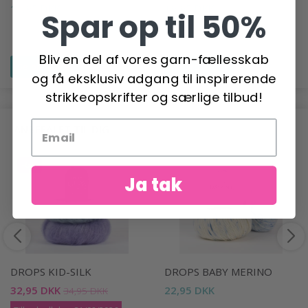
14,95 DKK
19,95 DKK
Spar op til 50%
Bliv en del af vores garn-fællesskab
Se produktet
Se produktet
og få eksklusiv adgang til inspirerende
strikkeopskrifter og særlige tilbud!
ANBEFALET TIL DIG
-6%
Ja tak
DROPS KID-SILK
DROPS BABY MERINO
32,95 DKK
22,95 DKK
34,95 DKK