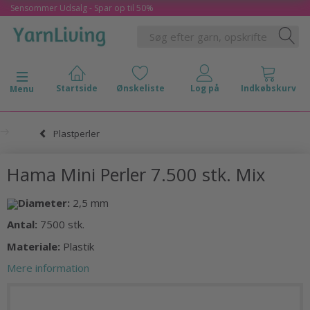
Sensommer Udsalg - Spar op til 50%
Skifte navigation
Menu
Plastperler
Hama Mini Perler 7.500 stk. Mix
Diameter:
2,5 mm
Antal:
7500 stk.
Materiale:
Plastik
Mere information