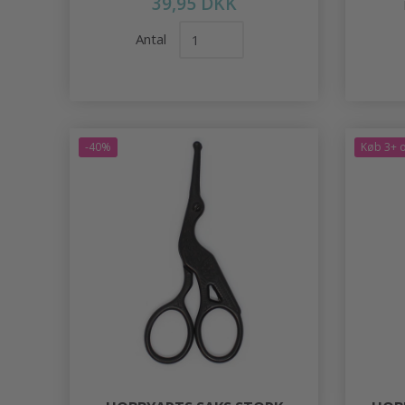
39,95 DKK
Antal
-40%
Køb 3+ o