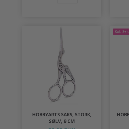
Køb 3+ o
HOBBYARTS SAKS, STORK,
HOBB
SØLV, 9 CM