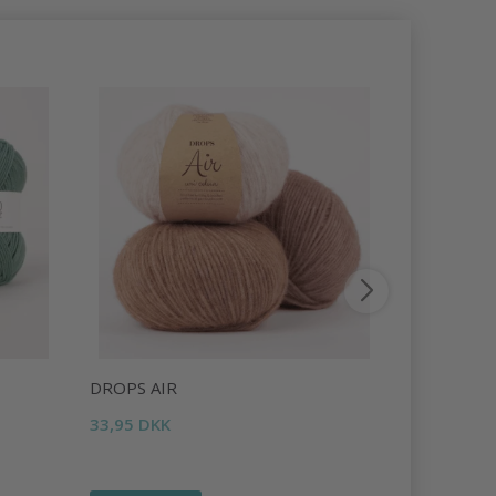
DROPS AIR
DROPS LI
33,95 DKK
16,95 DKK
Tilbud udlø