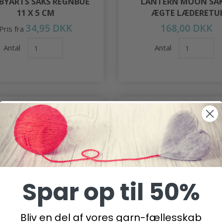
BYARTS SAKS REGNBUE
LANTERN MOON SAK
11 X 5 CM
ÆGTE LÆDERETU
34,95 DKK
168,00 DKK
Pris fra
Antal
Antal
Køb 3+ og få 30% rabat
Spar op til 50%
Bliv en del af vores garn-fællesskab