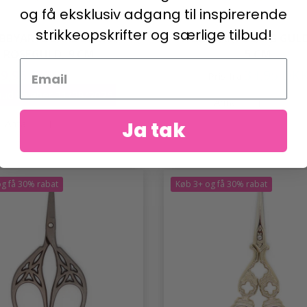
og få eksklusiv adgang til inspirerende
strikkeopskrifter og særlige tilbud!
BBYARTS SAKS STORK
HOBBYARTS SAKS GULD
ROSEGULD, 9 CM
5 CM
29,95 DKK
34,95 DK
Pris fra
49,95 DKK
lbud udløber 31/08/2026
Antal
Antal
Ja tak
g få 30% rabat
Køb 3+ og få 30% rabat