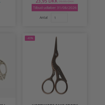
K
23,95 DKK
39,95 DKK
Tilbud udløber 31/08/2026
Antal
-40%