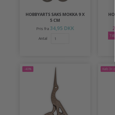
HOBBYARTS SAKS MOKKA 9 X
HO
5 CM
34,95 DKK
Pris fra
Ti
Antal
-40%
Køb 3+ o