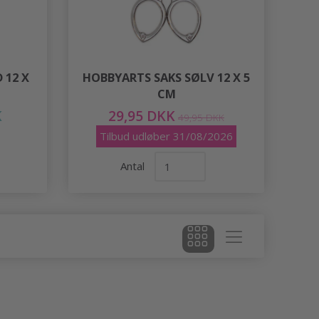
 12 X
HOBBYARTS SAKS SØLV 12 X 5
CM
K
29,95 DKK
49,95 DKK
Tilbud udløber 31/08/2026
Antal