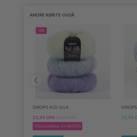
ANDRE KØBTE OGSÅ
-6%
DROPS KID-SILK
DROPS
32,95 DKK
22,95 
34,95 DKK
Tilbud udløber 31/08/2026