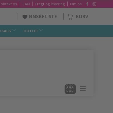
Kontakt os
EAN
Fragt og levering
Om os
KURV
ØNSKELISTE
DSALG
OUTLET