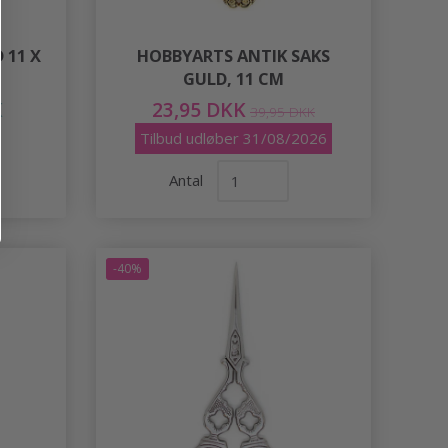
 11 X
HOBBYARTS ANTIK SAKS
GULD, 11 CM
K
23,95 DKK
39,95 DKK
Tilbud udløber 31/08/2026
Antal
-40%