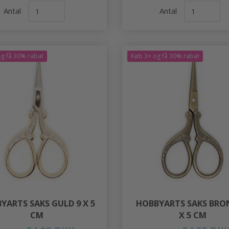
Antal
Antal
g få 30% rabat
Køb 3+ og få 30% rabat
YARTS SAKS GULD 9 X 5
HOBBYARTS SAKS BRO
CM
X 5 CM