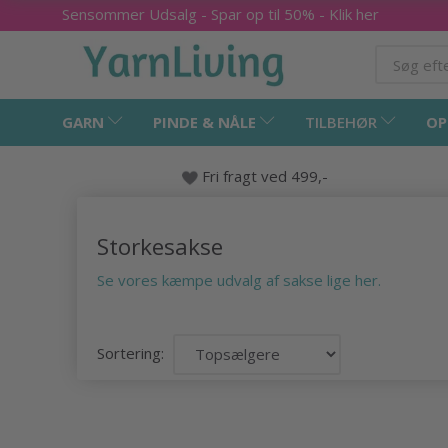
Sensommer Udsalg - Spar op til 50% - Klik her
GARN
PINDE & NÅLE
TILBEHØR
OP
Fri fragt ved 499,-
Storkesakse
Se vores kæmpe udvalg af sakse lige her.
Sortering: