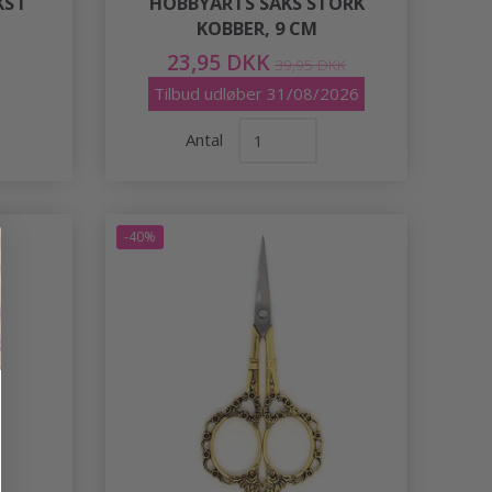
S I
HOBBYARTS SAKS STORK
I
KOBBER, 9 CM
23,95 DKK
39,95 DKK
Tilbud udløber 31/08/2026
Antal
-40%