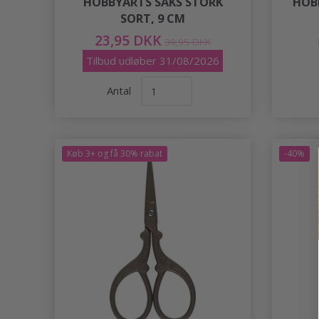
HOBBYARTS SAKS STORK
HOB
SORT, 9 CM
23,95 DKK
39,95 DKK
Tilbud udløber 31/08/2026
Antal
Køb 3+ og få 30% rabat
-40%