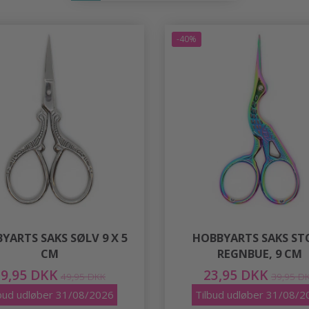
-40%
YARTS SAKS SØLV 9 X 5
HOBBYARTS SAKS ST
CM
REGNBUE, 9 CM
29,95 DKK
23,95 DKK
49,95 DKK
39,95 D
lbud udløber 31/08/2026
Tilbud udløber 31/08/2