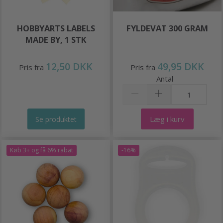
HOBBYARTS LABELS
FYLDEVAT 300 GRAM
MADE BY, 1 STK
12,50 DKK
49,95 DKK
Pris fra
Pris fra
Antal
Læg i kurv
Se produktet
Køb 3+ og få 6% rabat
-16%