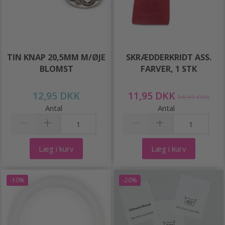
TIN KNAP 20,5MM M/ØJE
SKRÆDDERKRIDT ASS.
BLOMST
FARVER, 1 STK
12,95 DKK
11,95 DKK
14,95 DKK
Antal
Antal
Læg i kurv
Læg i kurv
-10%
-20%