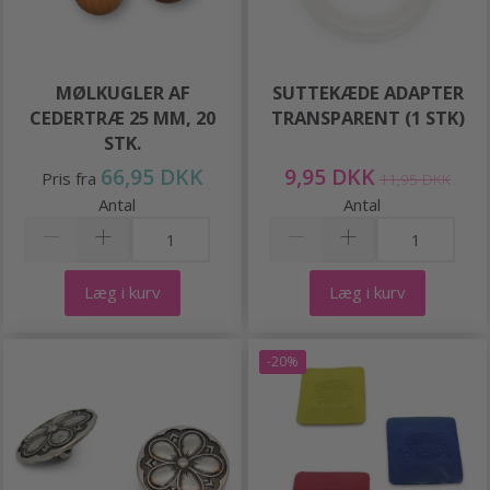
MØLKUGLER AF
SUTTEKÆDE ADAPTER
CEDERTRÆ 25 MM, 20
TRANSPARENT (1 STK)
STK.
66,95 DKK
9,95 DKK
Pris fra
11,95 DKK
Antal
Antal
Læg i kurv
Læg i kurv
-20%