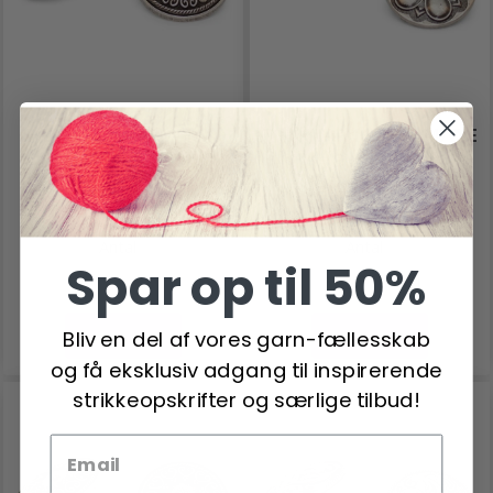
METALKNAP 23MM M/
TIN KNAP 16,5MM M/ØJE
ØJE GL.SØLV
BLOMST
17,50 DKK
9,95 DKK
Antal
Antal
Spar op til 50%
Læg i kurv
Læg i kurv
Bliv en del af vores garn-fællesskab
og få eksklusiv adgang til inspirerende
strikkeopskrifter og særlige tilbud!