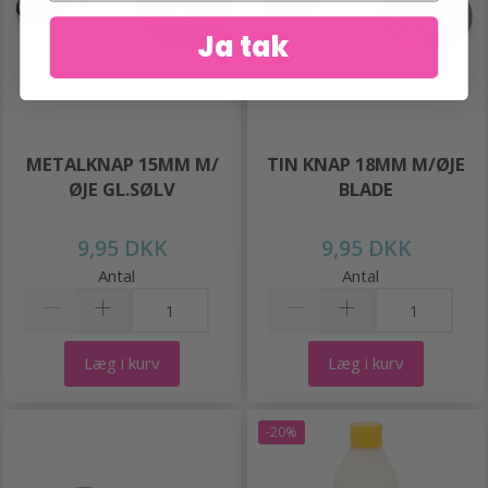
Ja tak
METALKNAP 15MM M/
TIN KNAP 18MM M/ØJE
ØJE GL.SØLV
BLADE
9,95 DKK
9,95 DKK
Antal
Antal
Læg i kurv
Læg i kurv
-20%