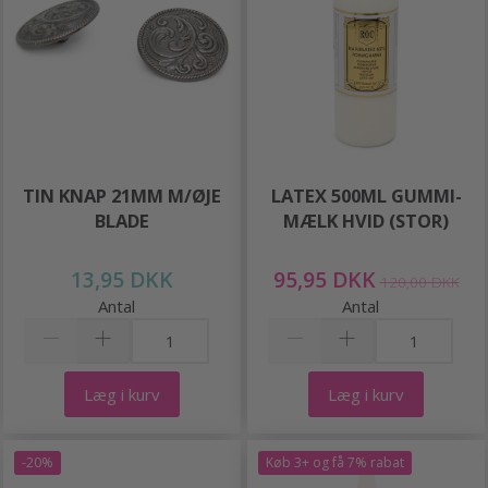
TIN KNAP 21MM M/ØJE
LATEX 500ML GUMMI-
BLADE
MÆLK HVID (STOR)
13,95 DKK
95,95 DKK
120,00 DKK
Antal
Antal
Læg i kurv
Læg i kurv
-20%
Køb 3+ og få 7% rabat