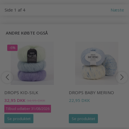
Side 1 af 4
Næste
ANDRE KØBTE OGSÅ
-6%
DROPS KID-SILK
DROPS BABY MERINO
32,95 DKK
22,95 DKK
34,95 DKK
Tilbud udløber 31/08/2026
Se produktet
Se produktet