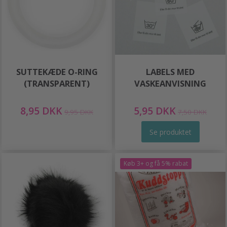
SUTTEKÆDE O-RING
LABELS MED
(TRANSPARENT)
VASKEANVISNING
8,95 DKK
5,95 DKK
9,95 DKK
7,50 DKK
Se produktet
Køb 3+ og få 5% rabat