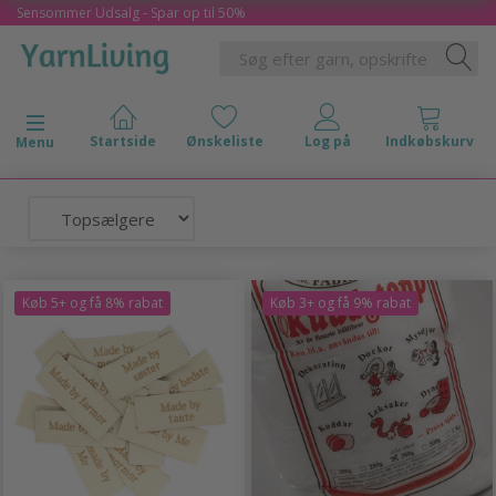
Sensommer Udsalg - Spar op til 50%
Skifte navigation
Menu
Køb 5+ og få 8% rabat
Køb 3+ og få 9% rabat