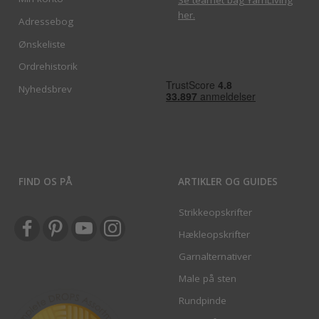
Se teamet bag YarnLiving
her
.
Adressebog
Ønskeliste
Ordrehistorik
Nyhedsbrev
FIND OS PÅ
ARTIKLER OG GUIDES
Strikkeopskrifter
Hækleopskrifter
Garnalternativer
Male på sten
Rundpinde