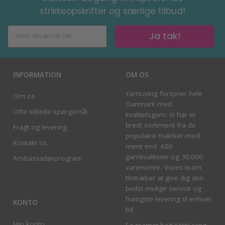
strikkeopskrifter og særlige tilbud!
Ja tak!
INFORMATION
OM OS
YarnLiving forsyner hele
Om os
Danmark med
Ofte stillede spørgsmål
kvalitetsgarn. Vi har et
bredt sortiment fra de
Fragt og levering
populære mærker med
Kontakt os
mere end 600
garnkvaliteter og 30.000
Ambassadørprogram
varenumre. Vores team
tilstræber at give dig den
bedst mulige service og
hurtigste levering til enhver
KONTO
tid.
Min konto