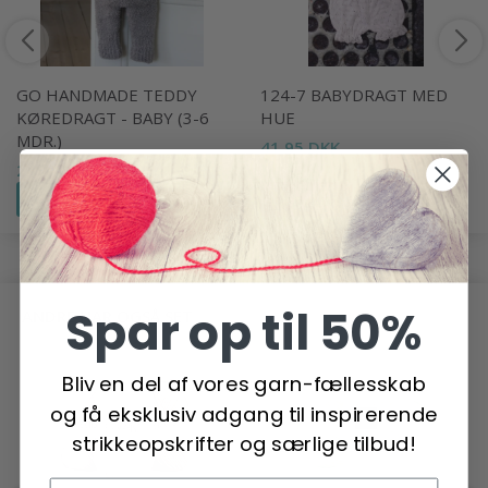
GO HANDMADE TEDDY
124-7 BABYDRAGT MED
KØREDRAGT - BABY (3-6
HUE
MDR.)
41,95 DKK
238,00 DKK
Se produktet
Læg i kurv
Spar op til 50%
ANDRE HAR OGSÅ SET
Bliv en del af vores garn-fællesskab
og få eksklusiv adgang til inspirerende
strikkeopskrifter og særlige tilbud!