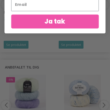
DROPS BIG MERINO
GJESTAL BABY ULL
24,95 DKK
39,95 DKK
Ja tak
Se produktet
Se produktet
ANBEFALET TIL DIG
-6%