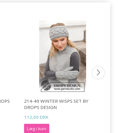
ROPS
214-49 WINTER WISPS SET BY
214-27 PE
DROPS DESIGN
DESIGN
112,00 DKK
71,95 DKK
Læg i kurv
Læg i kurv