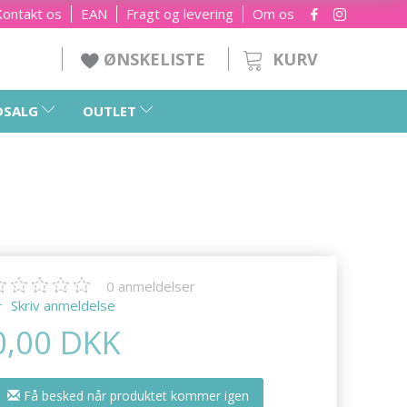
Kontakt os
EAN
Fragt og levering
Om os
KURV
ØNSKELISTE
DSALG
OUTLET
0
anmeldelser
Skriv anmeldelse
0,00 DKK
Få besked når produktet kommer igen