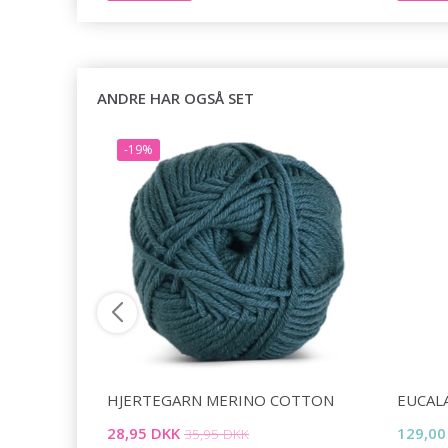
ANDRE HAR OGSÅ SET
-19%
NKET BY
HJERTEGARN MERINO COTTON
EUCAL
28,95 DKK
129,00
35,95 DKK