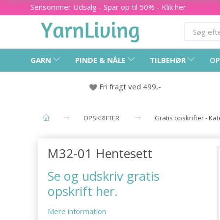
Sensommer Udsalg - Spar op til 50% - Klik her
GARN
PINDE & NÅLE
TILBEHØR
OP
Fri fragt ved 499,-
OPSKRIFTER
Gratis opskrifter - Ka
M32-01 Hentesett
Se og udskriv gratis
opskrift her.
Mere information