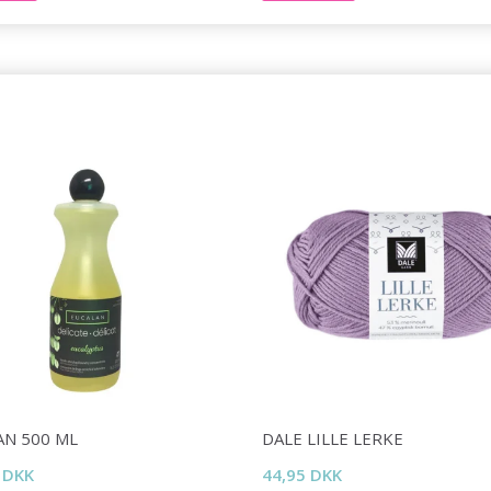
Spar op til 50%
Bliv en del af vores garn-fællesskab
og få eksklusiv adgang til inspirerende
strikkeopskrifter og særlige tilbud!
Ja tak
AN 500 ML
DALE LILLE LERKE
 DKK
44,95 DKK