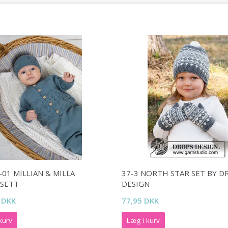
01 MILLIAN & MILLA
37-3 NORTH STAR SET BY D
SETT
DESIGN
 DKK
77,95 DKK
kurv
Læg i kurv