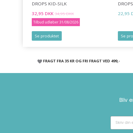
DROPS KID-SILK
DROPS
32,95 DKK
22,95 
34,95 DKK
Tilbud udløber 31/08/2026
Se produktet
Se pro
FRAGT FRA 35 KR OG FRI FRAGT VED 499,-
Bliv 