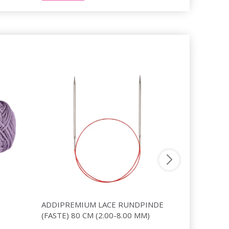
ADDIPREMIUM LACE RUNDPINDE
VIKING S
(FASTE) 80 CM (2.00-8.00 MM)
74,95 DKK