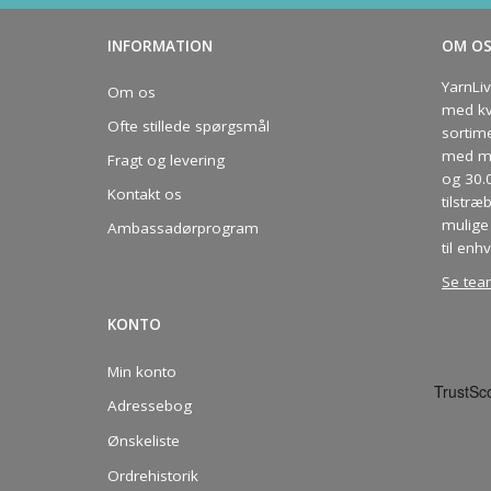
INFORMATION
OM O
YarnLi
Om os
med kva
Ofte stillede spørgsmål
sortim
med me
Fragt og levering
og 30.
Kontakt os
tilstræ
mulige 
Ambassadørprogram
til enhv
Se tea
KONTO
Min konto
Adressebog
Ønskeliste
Ordrehistorik