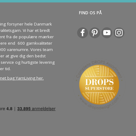
S
FIND OS PÅ
ving forsyner hele Danmark
litetsgarn. Vi har et bredt
ent fra de populære mærker
re end 600 garnkvaliteter
000 varenumre. Vores team
ber at give dig den bedst
service og hurtigste levering
er tid.
met bag YarnLiving her
.