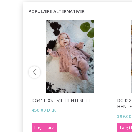
POPULÆRE ALTERNATIVER
 DESIGN
DG411-08 EVJE HENTESETT
DG422-
HENTE
450,00 DKK
399,00
Læg i kurv
Læg i 