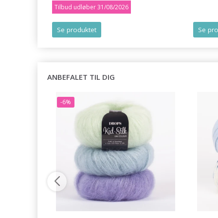
Tilbud udløber 31/08/2026
Se produktet
Se pro
ANBEFALET TIL DIG
-6%