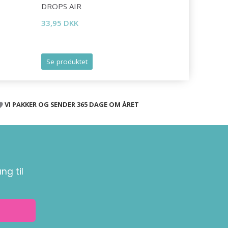
DROPS AIR
DROPS LI
33,95 DKK
16,95 DKK
Tilbud udlø
Se produktet
Se produk
VI PAKKER OG SENDER 365 DAGE OM ÅRET
ng til