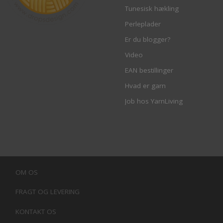
Tunesisk hækling
Perleplader
Er du blogger?
Video
EAN bestillinger
Hvad er garn
Job hos YarnLiving
OM OS
FRAGT OG LEVERING
KONTAKT OS