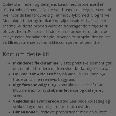
Oplev skønheden og detaljens kunst med broderisættet
"Christopher Emmet". Dette sæt bringer en elegant scene til
live, hvor du kan fordybe dig i et motiv fyldt med liv og farve.
Med bløde toner og intrikate detaljer inspireret af klassisk
charme, vil dette broderi være en fremragende tilføjelse til
ethvert hjem. Perfekt til både erfarne brodører og dem, der
er nye inden for håndarbejde, tilbydes et projekt, der er lige
så tilfredsstillende at fremstille som det er at beundre.
Kort om dette kit
Inkluderet fleksiramme:
Dette praktiske element gør
det nemt at brodere og fremvise det færdige resultat.
Høj kvalitet Aida stof:
Sy på Aida 357/00 med 5,4
tråde pr. cm i en ren hvid baggrund.
Rigt farveudvalg:
Brug 8 smukke nuancer af DMC
Mouliné tråd for at skabe en levende og detaljeret
scene.
Vejledning i avancerede stik:
Lær både korssting og
stikkesting med delt garn for ekstra dybde.
Dimensioner:
Perfekte proportioner med en sluttet