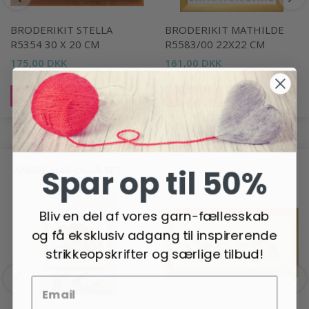
BRODERIKIT STELLA
BRODERIKIT MATHILDE
R5354 30 X 20 CM
R5583/00 22X22 CM
175,00 DKK
161,00 DKK
Læg i kurv
Læg i kurv
Spar op til 50%
ANDRE HAR OGSÅ SET
Bliv en del af vores garn-fællesskab
og få eksklusiv adgang til inspirerende
strikkeopskrifter og særlige tilbud!