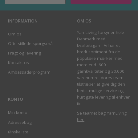
INFORMATION
OM OS
YarnLiving forsyner hele
Om os
Danmark med
Ofte stillede spørgsmål
kvalitetsgarn. Vi har et
bredt sortiment fra de
Fragt og levering
populære mærker med
Kontakt os
mere end 600
garnkvaliteter og 30.000
Ambassadørprogram
varenumre. Vores team
tilstræber at give dig den
bedst mulige service og
hurtigste levering til enhver
KONTO
tid.
Min konto
Se teamet bag YarnLiving
her
.
Adressebog
Ønskeliste