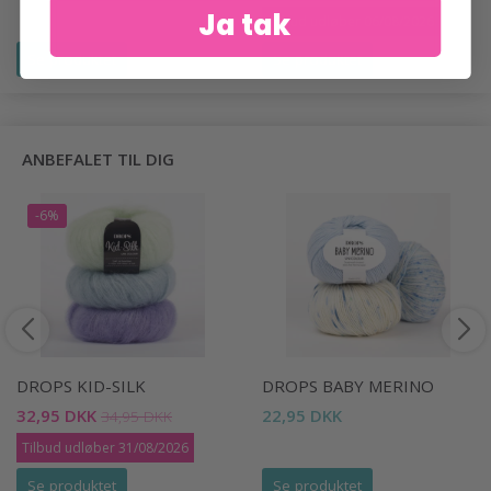
Ja tak
Tilbud udløber 06/08/2026
Se produktet
Se produktet
ANBEFALET TIL DIG
-6%
DROPS KID-SILK
DROPS BABY MERINO
32,95 DKK
22,95 DKK
34,95 DKK
Tilbud udløber 31/08/2026
Se produktet
Se produktet