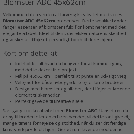
Blomster ABC 45x62cm
Velkommen til en verden af farverig kreativitet med vores
Blomster ABC 45x62cm
broderisæt. Dette smukke broderi
fanger essensen af blomster i fuld flor kombineret med det
elegante alfabet. Ideel til dem, der elsker naturens skønhed
og ønsker at tilføje et personligt touch til deres hjem.
Kort om dette kit
Indeholder alt hvad du behøver for at komme i gang
med dette dekorative projekt
Mål på 45x62 cm – perfekt til at pynte en udvalgt væg
Velegnet for både nybegyndere og erfarne brodører
Design med blomster og alfabet, der tilføjer et lærende
element til skønheden
Perfekt gaveidé til kreative sjæle
Sæt gang i din kreativitet med
Blomster ABC
. Uanset om du
er ny til broderi eller en erfaren hænder, vil dette sæt give dig
mange timers fornøjelse og stolthed, når du ser dit færdige
kunstværk pryde dit hjem. Gør et rum levende med denne