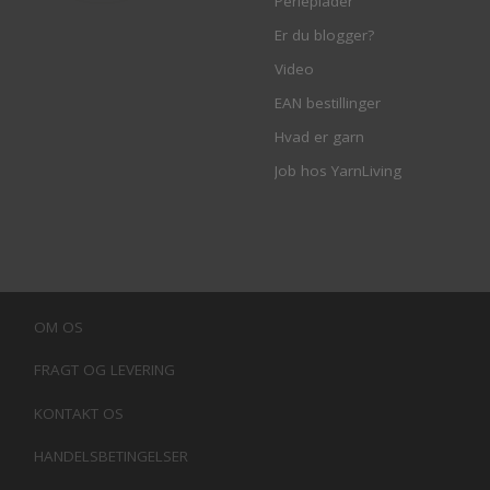
Perleplader
Er du blogger?
Video
EAN bestillinger
Hvad er garn
Job hos YarnLiving
OM OS
FRAGT OG LEVERING
KONTAKT OS
HANDELSBETINGELSER