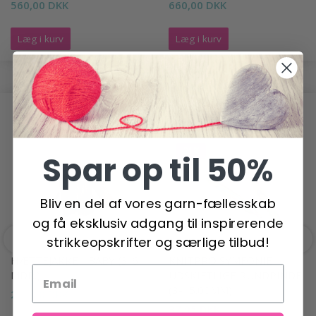
560,00 DKK
660,00 DKK
Læg i kurv
Læg i kurv
ANDRE HAR OGSÅ SET
-21%
Spar op til 50%
Bliv en del af vores garn-fællesskab
og få eksklusiv adgang til inspirerende
strikkeopskrifter og særlige tilbud!
HÆTTEJAKKE - BABY (3-6
KNITPRO SYMFONIE
MDR.)
UDSKIFTLIGE RUNDPINDE
(3-15.00MM)
210,00 DKK
37,95 DKK
47,95 DKK