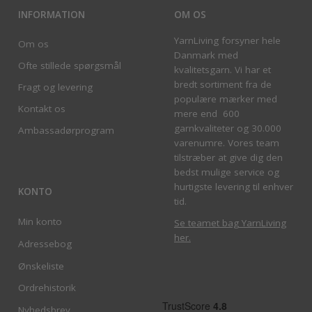
INFORMATION
OM OS
YarnLiving forsyner hele
Om os
Danmark med
Ofte stillede spørgsmål
kvalitetsgarn. Vi har et
bredt sortiment fra de
Fragt og levering
populære mærker med
Kontakt os
mere end 600
garnkvaliteter og 30.000
Ambassadørprogram
varenumre. Vores team
tilstræber at give dig den
bedst mulige service og
hurtigste levering til enhver
KONTO
tid.
Min konto
Se teamet bag YarnLiving
her
.
Adressebog
Ønskeliste
Ordrehistorik
Nyhedsbrev