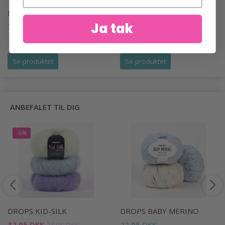
DROPS LOVES YOU 9
48-4 SPRING SMILES BY
DROPS DESIGN
Ja tak
7,95 DKK
138,00 DKK
Se produktet
Se produktet
ANBEFALET TIL DIG
-6%
DROPS KID-SILK
DROPS BABY MERINO
32,95 DKK
22,95 DKK