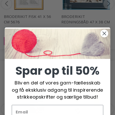
BRODERIKIT FISK 41 X 56
BRODERIKIT
CM 5676
REDNINGSBÅD 47 X 38 CM
355,00 DKK
545,00 DKK
Læg i kurv
Læg i kurv
Spar op til 50%
ANDRE HAR OGSÅ SET
Bliv en del af vores garn-fællesskab
og få eksklusiv adgang til inspirerende
strikkeopskrifter og særlige tilbud!