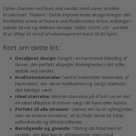
Oplev charmen ved livet ved vandet med vores smukke
broderisæt "Fiskere". Dette imponerende design bringer den
fredfyldte scene af fiskere ved flodbredden til live, indfanget i
subtile farver og delikate detaljer. Måler 47x41 cm - perfekt
til at tilføje et strejf af naturinspireret kunst til dit hjem.
Kort om dette kit:
Detaljeret design:
Fanget i en harmonisk blanding af
farver, der perfekt afspejler åndeligheden i det stille
øjeblik ved vandet.
Kvalitetsmaterialer:
Sættet indeholder materialer af
høj kvalitet, der sikrer holdbarhed og varigt skønhed i
det færdige værk.
Ideel størrelse:
Med en størrelse på 47x41 cm er det
en ideel tilføjelse til enhver væg i dit hjem eller kontor.
Perfekt til alle niveauer:
Uanset om du er nybegynder
eller en erfaren broderer, vil du finde dette kit både
udfordrende og tilfredsstillende.
Beroligende og givende:
Tilbring din fritid med et
projekt, der ikke kun er afslappende, men også