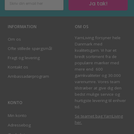
Ja tak!
INFORMATION
OM OS
YarnLiving forsyner hele
Om os
Danmark med
Ofte stillede spørgsmål
kvalitetsgarn. Vi har et
bredt sortiment fra de
Fragt og levering
populære mærker med
Kontakt os
mere end 600
garnkvaliteter og 30.000
Ambassadørprogram
varenumre. Vores team
tilstræber at give dig den
bedst mulige service og
hurtigste levering til enhver
KONTO
tid.
Min konto
Se teamet bag YarnLiving
her
.
Adressebog