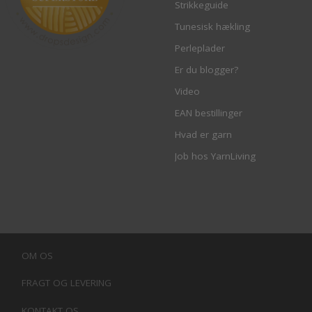
Strikkeguide
Tunesisk hækling
Perleplader
Er du blogger?
Video
EAN bestillinger
Hvad er garn
Job hos YarnLiving
OM OS
FRAGT OG LEVERING
KONTAKT OS