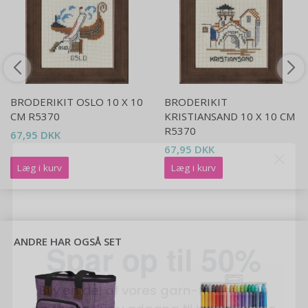
BRODERIKIT OSLO 10 X 10
BRODERIKIT
CM R5370
KRISTIANSAND 10 X 10 CM
R5370
67,95 DKK
67,95 DKK
Læg i kurv
Læg i kurv
Spar op til 50%
ANDRE HAR OGSÅ SET
Bliv en del af vores garn-fællesskab
og få eksklusiv adgang til inspirerende
strikkeopskrifter og særlige tilbud!