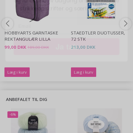
Ja tak
HOBBYARTS GARNTASKE
STAEDTLER DUOTUSSER,
REKTANGULÆR LILLA
72 STK
99,00 DKK
213,00 DKK
189,00 DKK
Læg i kurv
Læg i kurv
ANBEFALET TIL DIG
-6%