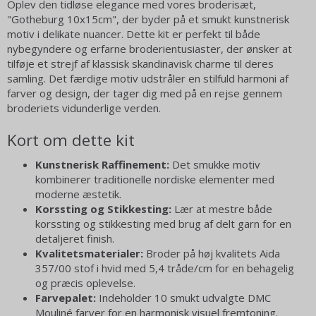
Oplev den tidløse elegance med vores broderisæt,
"Gotheburg 10x15cm", der byder på et smukt kunstnerisk
motiv i delikate nuancer. Dette kit er perfekt til både
nybegyndere og erfarne broderientusiaster, der ønsker at
tilføje et strejf af klassisk skandinavisk charme til deres
samling. Det færdige motiv udstråler en stilfuld harmoni af
farver og design, der tager dig med på en rejse gennem
broderiets vidunderlige verden.
Kort om dette kit
Kunstnerisk Raffinement:
Det smukke motiv
kombinerer traditionelle nordiske elementer med
moderne æstetik.
Korssting og Stikkesting:
Lær at mestre både
korssting og stikkesting med brug af delt garn for en
detaljeret finish.
Kvalitetsmaterialer:
Broder på høj kvalitets Aida
357/00 stof i hvid med 5,4 tråde/cm for en behagelig
og præcis oplevelse.
Farvepalet:
Indeholder 10 smukt udvalgte DMC
Mouliné farver for en harmonisk visuel fremtoning.