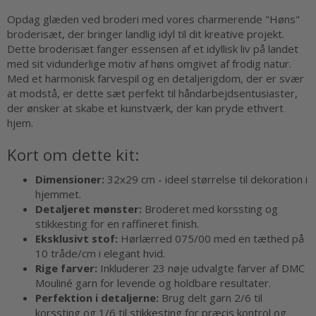
Opdag glæden ved broderi med vores charmerende "Høns"
broderisæt, der bringer landlig idyl til dit kreative projekt.
Dette broderisæt fanger essensen af et idyllisk liv på landet
med sit vidunderlige motiv af høns omgivet af frodig natur.
Med et harmonisk farvespil og en detaljerigdom, der er svær
at modstå, er dette sæt perfekt til håndarbejdsentusiaster,
der ønsker at skabe et kunstværk, der kan pryde ethvert
hjem.
Kort om dette kit:
Dimensioner:
32x29 cm - ideel størrelse til dekoration i
hjemmet.
Detaljeret mønster:
Broderet med korssting og
stikkesting for en raffineret finish.
Eksklusivt stof:
Hørlærred 075/00 med en tæthed på
10 tråde/cm i elegant hvid.
Rige farver:
Inkluderer 23 nøje udvalgte farver af DMC
Mouliné garn for levende og holdbare resultater.
Perfektion i detaljerne:
Brug delt garn 2/6 til
korssting og 1/6 til stikkesting for præcis kontrol og