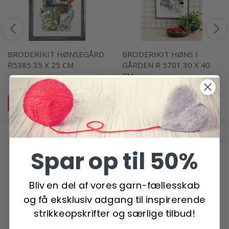
BRODERIKIT HØNSEGÅRD
BRODERIKIT HØNS I
R5385 35 X 25 CM
GÅRDEN R 5701 30 X 40
CM
310,00 DKK
372,00 DKK
Læg i kurv
Læg i kurv
Spar op til 50%
ANDRE HAR OGSÅ SET
Bliv en del af vores garn-fællesskab
og få eksklusiv adgang til inspirerende
strikkeopskrifter og særlige tilbud!