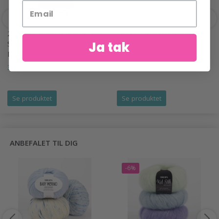
267-28 QUEEN OF CABLES
GO HANDMADE STOF
Ja tak
SWEATER BY DROPS
34,95 DKK
DESIGN
385,00 DKK
Se produktet
Se produktet
ANBEFALET TIL DIG
-6%