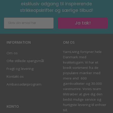
eksklusiv adgang til inspirerende
strikkeopskrifter og særlige tilbud!
Ja tak!
INFORMATION
OM OS
YarnLiving forsyner hele
Om os
Danmark med
Ofte stillede spørgsmål
kvalitetsgarn. Vi har et
bredt sortiment fra de
Fragt og levering
populære mærker med
Kontakt os
mere end 600
garnkvaliteter og 30.000
Ambassadørprogram
varenumre. Vores team
tilstræber at give dig den
bedst mulige service og
hurtigste levering til enhver
KONTO
tid.