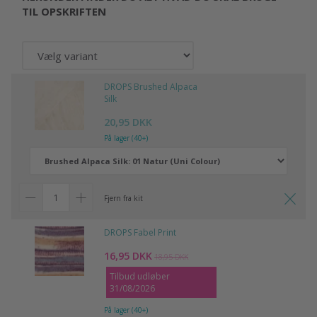
TIL OPSKRIFTEN
DROPS Brushed Alpaca
Silk
20,95 DKK
På lager (40+)
Fjern fra kit
DROPS Fabel Print
16,95 DKK
18,95 DKK
Tilbud udløber
31/08/2026
På lager (40+)