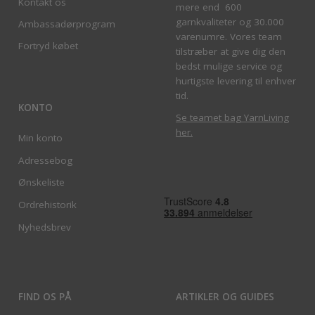
Kontakt os
mere end 600
garnkvaliteter og 30.000
Ambassadørprogram
varenumre. Vores team
Fortryd købet
tilstræber at give dig den
bedst mulige service og
hurtigste levering til enhver
tid.
KONTO
Se teamet bag YarnLiving
her
.
Min konto
Adressebog
Ønskeliste
Ordrehistorik
Nyhedsbrev
FIND OS PÅ
ARTIKLER OG GUIDES