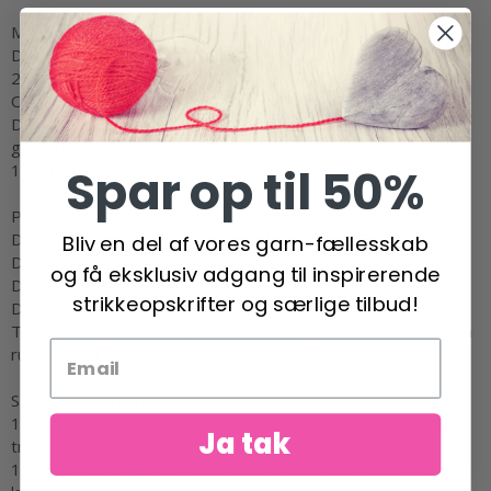
MATERIALER:
DROPS FABEL fra Garnstudio (tilhører garngruppe A)
200-200-250-250-250-300 g farve 904, lavendel
Og brug:
DROPS BRUSHED ALPACA SILK fra Garnstudio (tilhører
garngruppe C)
Spar op til 50%
125-150-150-175-175-200 g farve 01, natur
PINDE:
DROPS RUNDPINDE NR 8: Længde 40 cm og 80 cm.
Bliv en del af vores garn-fællesskab
DROPS RUNDPINDE NR 5: Længde 40 cm og 80 cm.
og få eksklusiv adgang til inspirerende
DROPS STRØMPEPINDE NR 8
strikkeopskrifter og særlige tilbud!
DROPS STRØMPEPINDE NR 5.
Teknikken MAGIC LOOP kan bruges – da behøver man kun en
rundpind på 80 cm i hvert pinde-nr.
STRIKKEFASTHED:
12 masker i bredden og 14 pinde i højden med glatstrik og 1
Ja tak
tråd i hver kvalitet = 10 x 10 cm.
15 masker i bredden på 10 cm med A.1 og 1 tråd i hver