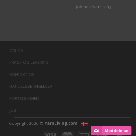
Job hos YarnLiving
OM OS
FRAGT OG LEVERING
KONTAKT OS
HANDELSBETINGELSER
FORTROLIGHED
JOB
Copyright 2026 ©
YarnLiving.com