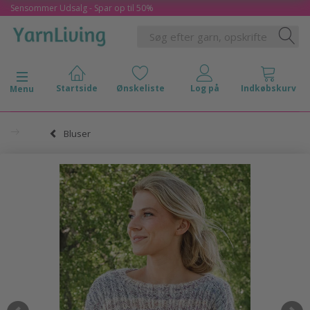
Sensommer Udsalg - Spar op til 50%
Skifte navigation
Menu
Bluser