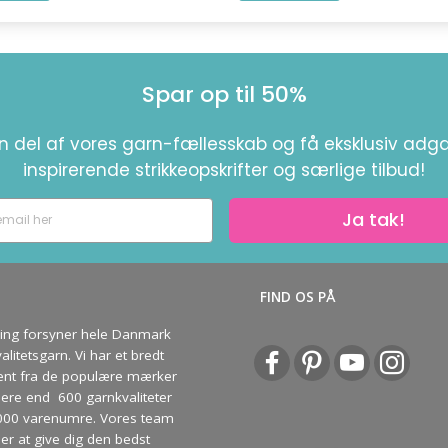
Spar op til 50%
en del af vores garn-fællesskab og få eksklusiv adga
inspirerende strikkeopskrifter og særlige tilbud!
Ja tak!
S
FIND OS PÅ
ving forsyner hele Danmark
litetsgarn. Vi har et bredt
ent fra de populære mærker
re end 600 garnkvaliteter
000 varenumre. Vores team
ber at give dig den bedst