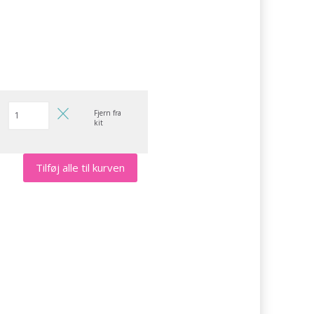
Fjern fra
kit
Tilføj alle til kurven