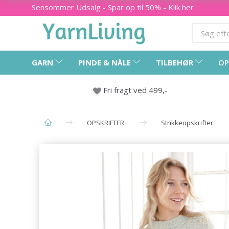
Sensommer Udsalg - Spar op til 50% - Klik her
GARN
PINDE & NÅLE
TILBEHØR
OP
Fri fragt ved 499,-
OPSKRIFTER
Strikkeopskrifter