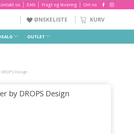
Kontakt os
EAN
Fragt og levering
Om os
KURV
ØNSKELISTE
DSALG
OUTLET
y DROPS Design
er by DROPS Design