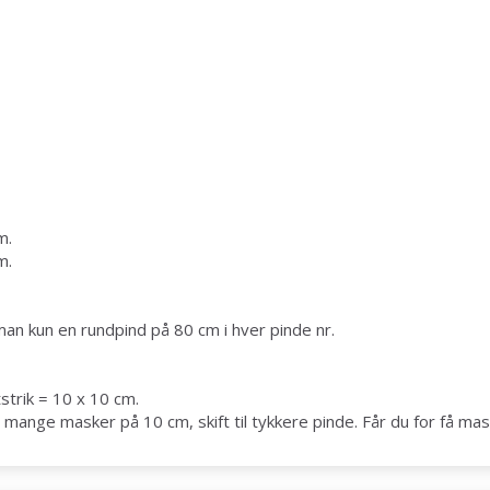
Spar op til 50%
m.
m.
Bliv en del af vores garn-fællesskab
og få eksklusiv adgang til inspirerende
 kun en rundpind på 80 cm i hver pinde nr.
strikkeopskrifter og særlige tilbud!
strik = 10 x 10 cm.
mange masker på 10 cm, skift til tykkere pinde. Får du for få mask