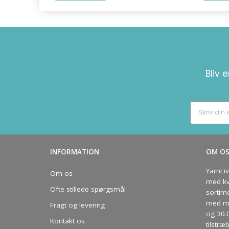
Bliv 
INFORMATION
OM O
YarnLi
Om os
med kva
Ofte stillede spørgsmål
sortim
med me
Fragt og levering
og 30.
Kontakt os
tilstræ