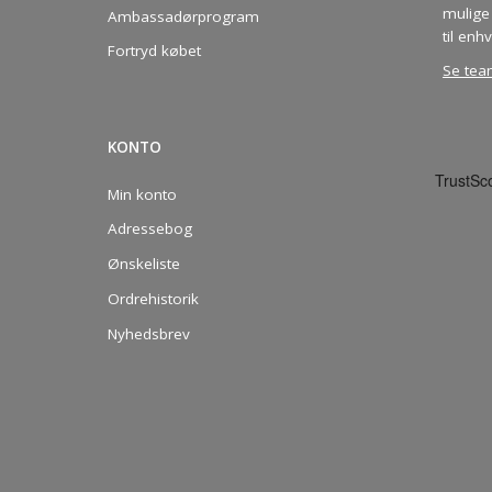
mulige 
Ambassadørprogram
til enhv
Fortryd købet
Se tea
KONTO
Min konto
Adressebog
Ønskeliste
Ordrehistorik
Nyhedsbrev