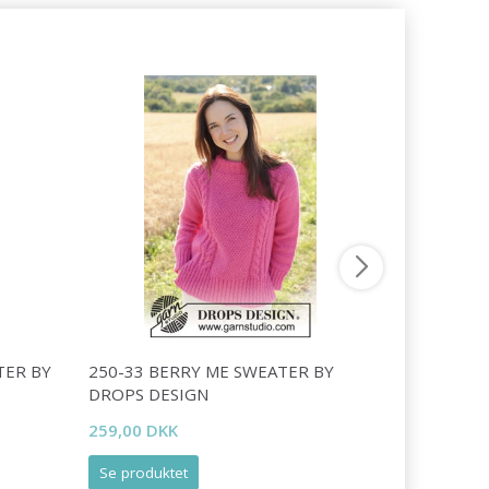
TER BY
250-33 BERRY ME SWEATER BY
244-9 FO
DROPS DESIGN
DROPS DE
259,00 DKK
285,00 DK
Se produktet
Læg i kurv