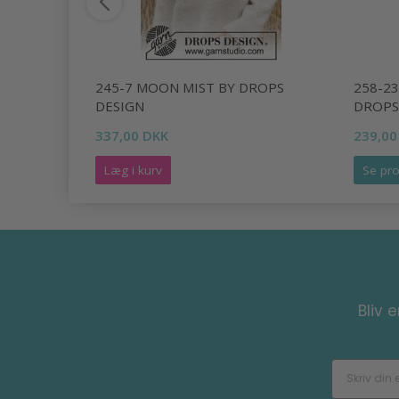
BY DROPS
245-7 MOON MIST BY DROPS
258-2
DESIGN
DROPS
337,00 DKK
239,00
Læg i kurv
Se pro
Bliv 