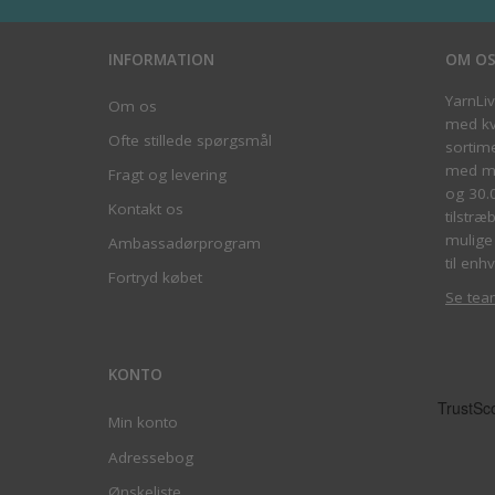
INFORMATION
OM O
YarnLi
Om os
med kva
Ofte stillede spørgsmål
sortim
med me
Fragt og levering
og 30.
Kontakt os
tilstræ
mulige 
Ambassadørprogram
til enhv
Fortryd købet
Se tea
KONTO
Min konto
Adressebog
Ønskeliste