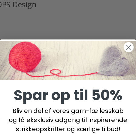
OPS Design
er garngruppe B)
Spar op til 50%
pe A)
Bliv en del af vores garn-fællesskab
m.
og få eksklusiv adgang til inspirerende
cm.
strikkeopskrifter og særlige tilbud!