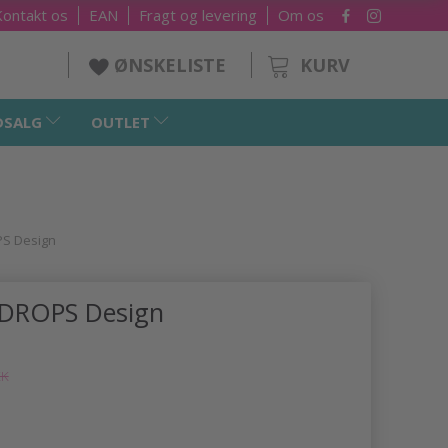
Kontakt os
EAN
Fragt og levering
Om os
KURV
ØNSKELISTE
DSALG
OUTLET
PS Design
 DROPS Design
KK