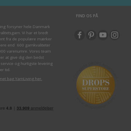
S
FIND OS PÅ
ving forsyner hele Danmark
litetsgarn. Vi har et bredt
ent fra de populære mærker
re end 600 garnkvaliteter
000 varenumre. Vores team
ber at give dig den bedst
service og hurtigste levering
er tid.
met bag YarnLiving her
.