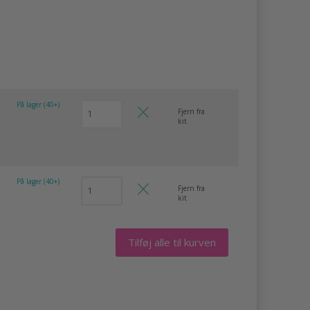
På lager (40+)
Fjern fra
kit
På lager (40+)
Fjern fra
kit
Tilføj alle til kurven