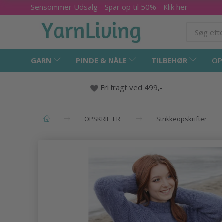
Sensommer Udsalg - Spar op til 50% - Klik her
GARN
PINDE & NÅLE
TILBEHØR
OP
Fri fragt ved 499,-
OPSKRIFTER
Strikkeopskrifter