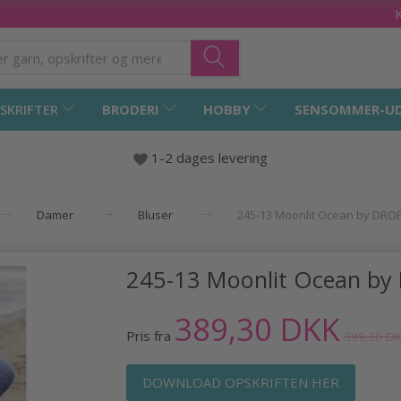
SKRIFTER
BRODERI
HOBBY
SENSOMMER-U
1-2 dages levering
Damer
Bluser
245-13 Moonlit Ocean by DRO
245-13 Moonlit Ocean by
389,30 DKK
Pris fra
399,30 D
DOWNLOAD OPSKRIFTEN HER