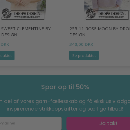
3 SWEET CLEMENTINE BY
255-11 ROSE MOON BY DRO
 DESIGN
DESIGN
 DKK
340,00 DKK
duktet
Se produktet
Spar op til 50%
en del af vores garn-fællesskab og få eksklusiv adga
inspirerende strikkeopskrifter og særlige tilbud!
Ja tak!