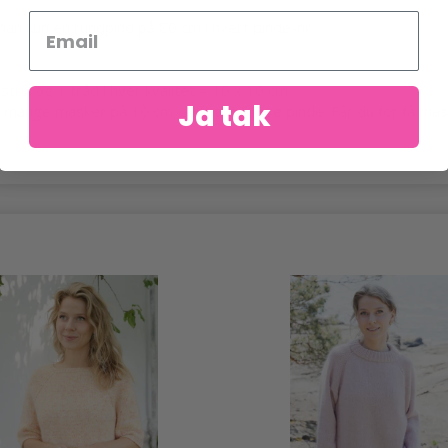
 kun en rundpind på 80 cm i hvert pinde-nr.
rik og 1 tråd i hver kvalitet = 10 x 10 cm.
Ja tak
mange masker på 10 cm, skift til tykkere pinde. Får du for få mask