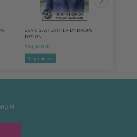
PS
254-5 SEA FEATHER BY DROPS
235-13 S
DESIGN
DROPS DE
304,00 DKK
306,00 DK
Se produktet
Læg i kurv
ng til