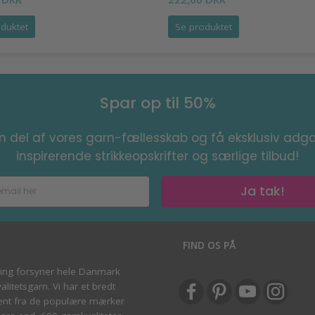
duktet
Se produktet
Spar op til 50%
en del af vores garn-fællesskab og få eksklusiv adga
inspirerende strikkeopskrifter og særlige tilbud!
Ja tak!
S
FIND OS PÅ
ving forsyner hele Danmark
litetsgarn. Vi har et bredt
ent fra de populære mærker