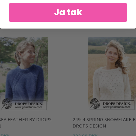
Ja tak
SEA FEATHER BY DROPS
249-4 SPRING SNOWFLAKE B
N
DROPS DESIGN
 DKK
222,00 DKK