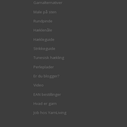
Garnalternativer
Male på sten
Rundpinde
Hæklenåle
Hækleguide
Strikkeguide
Tunesisk hækling
Perleplader
Er du blogger?
Video
EAN bestillinger
Hvad er garn
Job hos YarnLiving