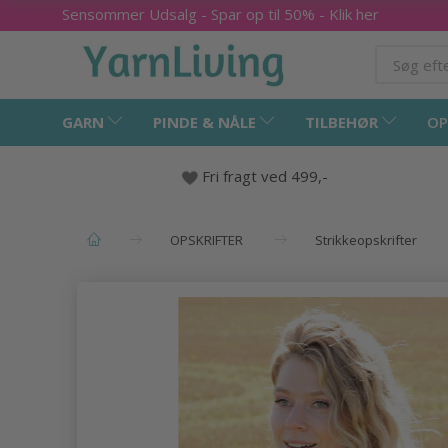
Sensommer Udsalg - Spar op til 50% - Klik her
GARN
PINDE & NÅLE
TILBEHØR
OP
Fri fragt ved 499,-
OPSKRIFTER
Strikkeopskrifter