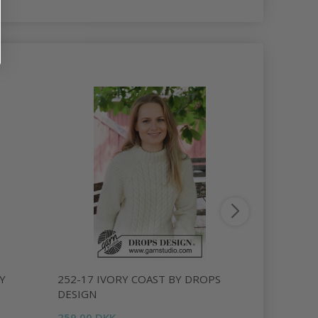
Y
252-17 IVORY COAST BY DROPS
248-17 W
DESIGN
DROPS DE
259,00 DKK
259,00 DK