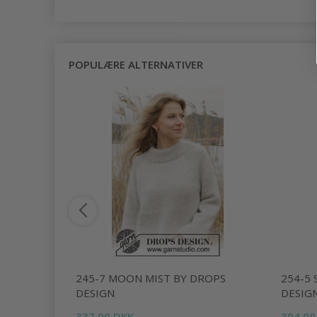
POPULÆRE ALTERNATIVER
 DROPS
245-7 MOON MIST BY DROPS
254-5 
DESIGN
DESIG
337,00 DKK
304,00