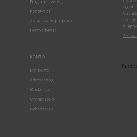
med me
Fragt og levering
og 30.
Kontakt os
tilstræ
mulige 
Ambassadørprogram
til enhv
Fortryd købet
Se tea
KONTO
Min konto
Adressebog
Ønskeliste
Ordrehistorik
Nyhedsbrev