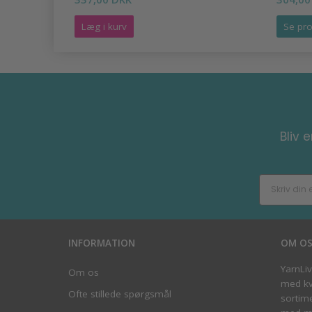
Læg i kurv
Se pro
Bliv 
INFORMATION
OM O
YarnLi
Om os
med kva
Ofte stillede spørgsmål
sortim