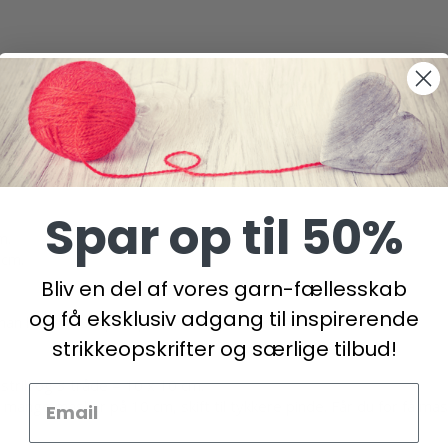
pe A)
Spar op til 50%
m.
cm.
Bliv en del af vores garn-fællesskab
og få eksklusiv adgang til inspirerende
man kun en
rundpind
på 80 cm i hvert pinde-nr.
strikkeopskrifter og særlige tilbud!
strik
og 3 tråde = 10 x 10 cm.
mange masker på 10 cm, skift til tykkere pinde. Får du for få mask