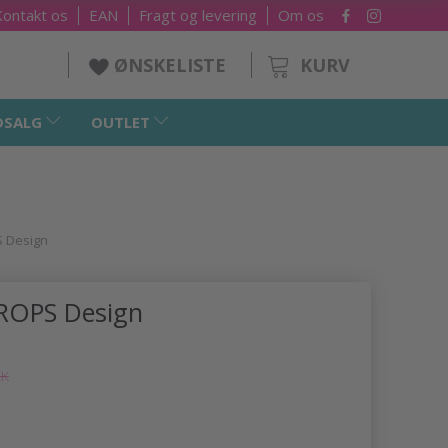
Kontakt os
EAN
Fragt og levering
Om os
KURV
ØNSKELISTE
DSALG
OUTLET
S Design
ROPS Design
KK