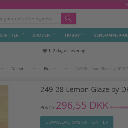
SKRIFTER
BRODERI
HOBBY
SENSOMMER-U
1-2 dages levering
Damer
Bluser
249-28 Lemon Glaze by DROP
249-28 Lemon Glaze by D
296,55 DKK
Pris fra
314,55 D
DOWNLOAD OPSKRIFTEN HER