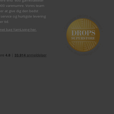
re end 600 garnkvaliteter
000 varenumre. Vores team
ber at give dig den bedst
service og hurtigste levering
er tid.
met bag YarnLiving her
.