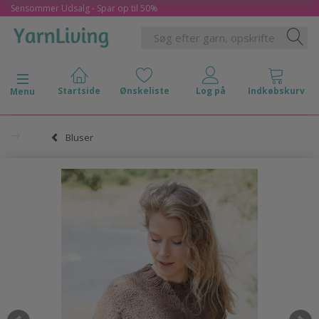
Sensommer Udsalg - Spar op til 50%
Skifte navigation
Menu
Bluser