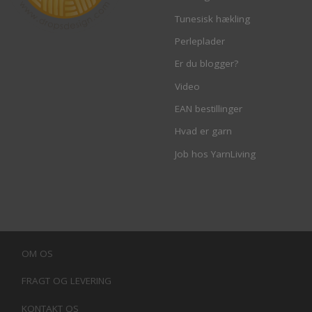
Tunesisk hækling
Perleplader
Er du blogger?
Video
EAN bestillinger
Hvad er garn
Job hos YarnLiving
OM OS
FRAGT OG LEVERING
KONTAKT OS