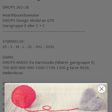
DROPS 262-28
#earthboundsweater
DROPS Design: Model an-079
Garngruppe
E eller C + C
-------------------------------------------------------
STØRRELSE:
XS - S - M - L - XL - XXL - XXXL
GARN:
DROPS ANDES fra Garnstudio (tilhører garngruppe E)
700-800-800-900-1000-1100-1200 g farve 9026,
Mellembrun
Eller brug:
DROPS SNOW fra Garnstudio (tilhører garngruppe E)
650-700-800-850-950-1000-1100 g farve 90, Toffee
PINDE:
DROPS RUNDPINDE NR 8: Længde 40 cm og 80 cm.