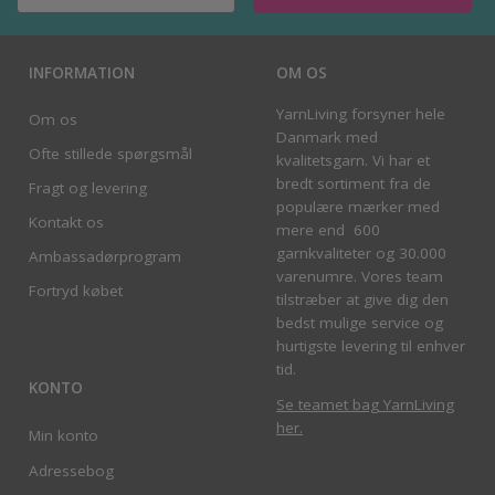
INFORMATION
OM OS
YarnLiving forsyner hele
Om os
Danmark med
Ofte stillede spørgsmål
kvalitetsgarn. Vi har et
bredt sortiment fra de
Fragt og levering
populære mærker med
Kontakt os
mere end 600
garnkvaliteter og 30.000
Ambassadørprogram
varenumre. Vores team
Fortryd købet
tilstræber at give dig den
bedst mulige service og
hurtigste levering til enhver
tid.
KONTO
Se teamet bag YarnLiving
her
.
Min konto
Adressebog