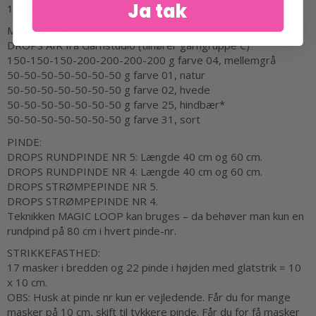
Ja tak
158/164
MATERIALER:
DROPS AIR fra Garnstudio (tilhører garngruppe C)
150-150-150-200-200-200-200 g farve 04, mellemgrå
50-50-50-50-50-50-50 g farve 01, natur
50-50-50-50-50-50-50 g farve 02, hvede
50-50-50-50-50-50-50 g farve 25, hindbær*
50-50-50-50-50-50-50 g farve 31, sort
PINDE:
DROPS RUNDPINDE NR 5: Længde 40 cm og 60 cm.
DROPS RUNDPINDE NR 4: Længde 40 cm og 60 cm.
DROPS STRØMPEPINDE NR 5.
DROPS STRØMPEPINDE NR 4.
Teknikken MAGIC LOOP kan bruges – da behøver man kun en
rundpind på 80 cm i hvert pinde-nr.
STRIKKEFASTHED:
17 masker i bredden og 22 pinde i højden med glatstrik = 10
x 10 cm.
OBS: Husk at pinde nr kun er vejledende. Får du for mange
masker på 10 cm, skift til tykkere pinde. Får du for få masker