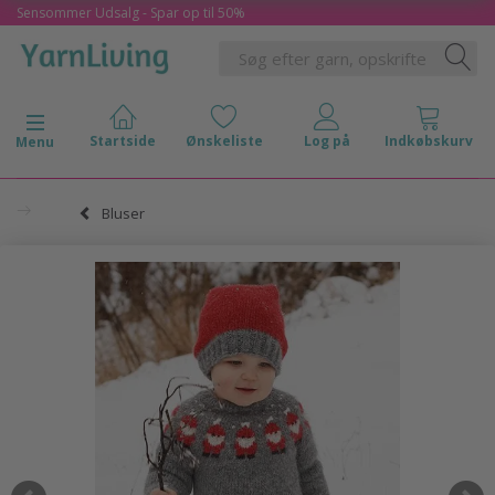
Sensommer Udsalg - Spar op til 50%
Skifte navigation
Menu
Bluser