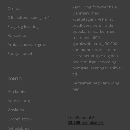
YarnLiving forsyner hele
Om os
Danmark med
Ofte stillede spørgsmål
kvalitetsgarn. Vi har et
bredt sortiment fra de
Fragt og levering
populære mærker med
Kontakt os
mere end 600
garnkvaliteter og 30.000
Ambassadørprogram
varenumre. Vores team
Fortryd købet
tilstræber at give dig den
bedst mulige service og
hurtigste levering til enhver
tid.
KONTO
Se teamet bag YarnLiving
her
.
Min konto
Adressebog
Ønskeliste
Ordrehistorik
Nyhedsbrev