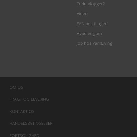
Er du blogger?
Video
EAN bestillinger
Hvad er garn
Job hos YarnLiving
OM OS
FRAGT OG LEVERING
KONTAKT OS
HANDELSBETINGELSER
FORTROLIGHED