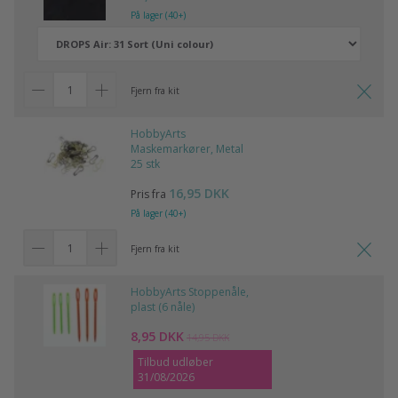
På lager (40+)
Fjern fra kit
HobbyArts
Maskemarkører, Metal
25 stk
16,95 DKK
Pris fra
På lager (40+)
Fjern fra kit
HobbyArts Stoppenåle,
plast (6 nåle)
8,95 DKK
14,95 DKK
Tilbud udløber
31/08/2026