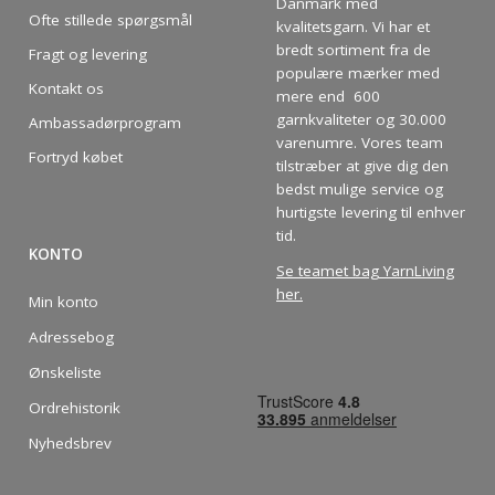
Spar op til 50%
Danmark med
Ofte stillede spørgsmål
kvalitetsgarn. Vi har et
bredt sortiment fra de
Bliv en del af vores garn-fællesskab
Fragt og levering
populære mærker med
og få eksklusiv adgang til inspirerende
Kontakt os
mere end 600
strikkeopskrifter og særlige tilbud!
garnkvaliteter og 30.000
Ambassadørprogram
varenumre. Vores team
Fortryd købet
tilstræber at give dig den
bedst mulige service og
hurtigste levering til enhver
tid.
Ja tak
KONTO
Se teamet bag YarnLiving
her
.
Min konto
Adressebog
Ønskeliste
Ordrehistorik
Nyhedsbrev