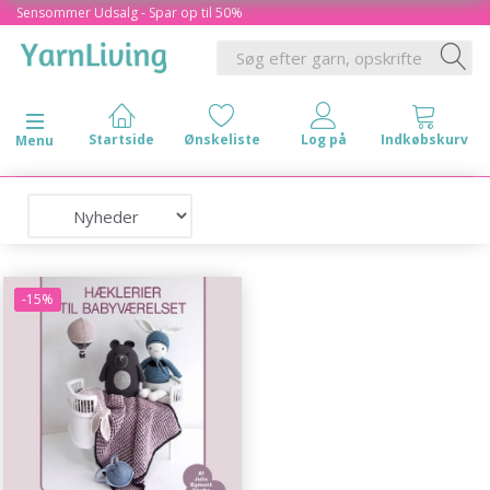
Sensommer Udsalg - Spar op til 50%
Skifte navigation
Menu
-15%