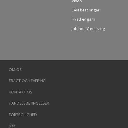
Video
EAN bestillinger
Hvad er garn
Job hos YarnLiving
OM OS
FRAGT OG LEVERING
KONTAKT OS
HANDELSBETINGELSER
FORTROLIGHED
JOB