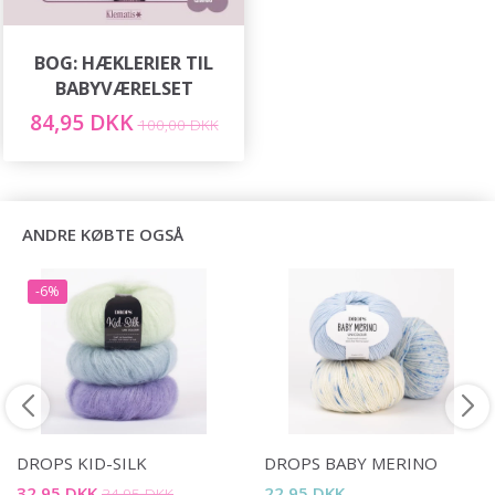
BOG: HÆKLERIER TIL
BABYVÆRELSET
84,95 DKK
100,00 DKK
ANDRE KØBTE OGSÅ
-6%
DROPS KID-SILK
DROPS BABY MERINO
32,95 DKK
22,95 DKK
34,95 DKK