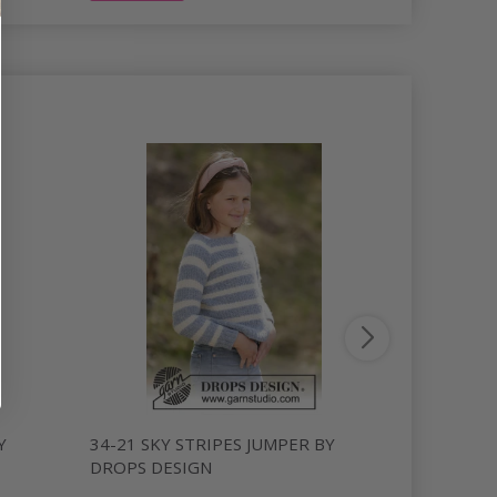
Y
34-21 SKY STRIPES JUMPER BY
244-25 A
DROPS DESIGN
BY DROPS