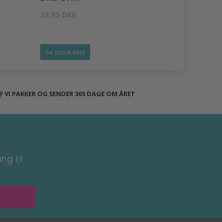
33,95 DKK
16,95 DKK
Tilbud udlø
Se produktet
Se produk
VI PAKKER OG SENDER 365 DAGE OM ÅRET
ng til