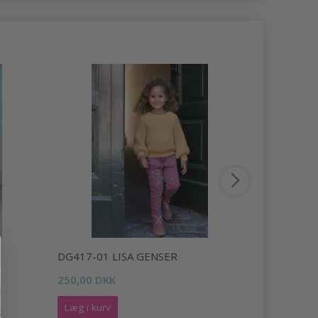
R
DG417-01 LISA GENSER
DSA91-05 
250,00 DKK
96,95 DKK
Læg i kurv
Læg i kurv