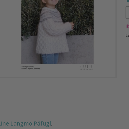
I
L
Line Langmo Påfugl
.