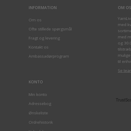
INFORMATION
OM O
YarnLi
Om os
med kva
Ofte stillede spørgsmål
sortim
med me
Fragt og levering
og 30.
Kontakt os
tilstræ
mulige 
Ambassadørprogram
til enhv
Se tea
KONTO
Min konto
Adressebog
Ønskeliste
Ordrehistorik