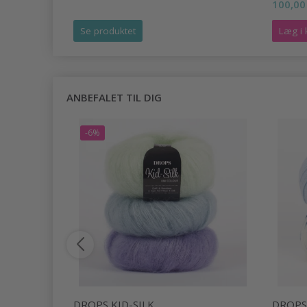
100,00
Se produktet
Læg i 
ANBEFALET TIL DIG
-6%
DROPS KID-SILK
DROPS