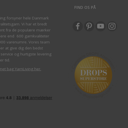
S
FIND OS PÅ
ving forsyner hele Danmark
litetsgarn. Vi har et bredt
ent fra de populære mærker
re end 600 garnkvaliteter
000 varenumre. Vores team
ber at give dig den bedst
service og hurtigste levering
er tid.
met bag YarnLiving her
.