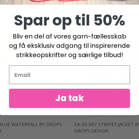
Spar op til 50%
Bliv en del af vores garn-fællesskab
og få eksklusiv adgang til inspirerende
strikkeopskrifter og særlige tilbud!
Ja tak
 BLUE WATERFALL BY DROPS
34-20 SKY STRIPES JACKET B
N
DROPS DESIGN