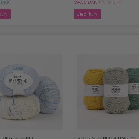
 DKK
94,95 DKK
119,00 DKK
kurv
Læg i kurv
 BABY MERINO
DROPS MERINO EXTRA FINE