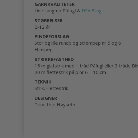
GARNKVALITETER
Line Langmo Påfugl &
DSA Bling
STØRRELSER
2-12 år
PINDEFORSLAG
Stor og lille rundp og strømpep nr 5 og 6
Hjælpep
STRIKKEFASTHED
15 m glatstrik med 1 tråd Påfugl eller 3 tråde Bl
20 m flettestrik på p nr 6 = 10 cm
TEKNIK
Strik, Flettestrik
DESIGNER
Trine Lise Høyseth