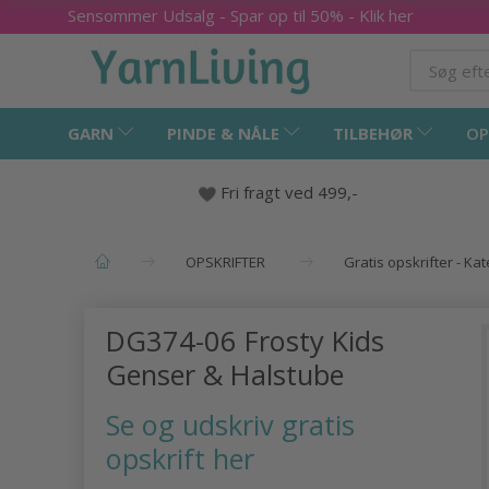
Sensommer Udsalg - Spar op til 50% - Klik her
GARN
PINDE & NÅLE
TILBEHØR
OP
Fri fragt ved 499,-
OPSKRIFTER
Gratis opskrifter - Ka
DG374-06 Frosty Kids
Genser & Halstube
Se og udskriv gratis
opskrift her