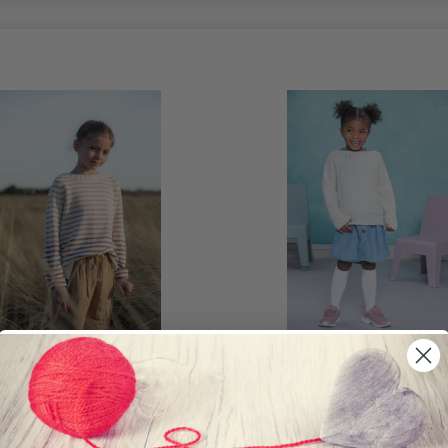
-09 YMRE GENSER
DSA76-02 GINA KIDS GENSE
 DKK
130,00 DKK
kurv
Læg i kurv