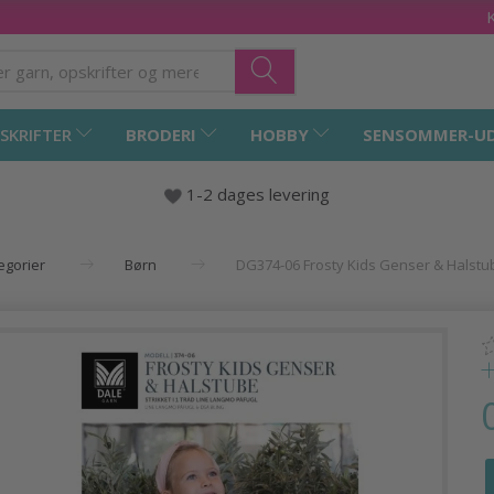
SKRIFTER
BRODERI
HOBBY
SENSOMMER-U
1-2 dages levering
tegorier
Børn
DG374-06 Frosty Kids Genser & Halstu