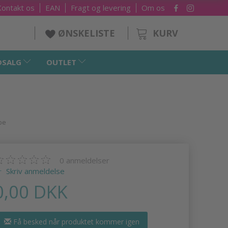
Kontakt os
EAN
Fragt og levering
Om os
KURV
ØNSKELISTE
DSALG
OUTLET
be
0
anmeldelser
Skriv anmeldelse
0,00 DKK
Få besked når produktet kommer igen