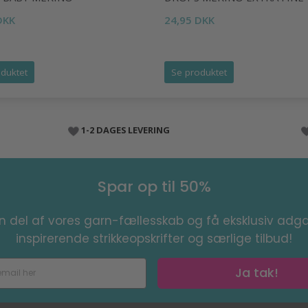
DKK
24,95 DKK
duktet
Se produktet
1-2 DAGES LEVERING
Spar op til 50%
en del af vores garn-fællesskab og få eksklusiv adga
inspirerende strikkeopskrifter og særlige tilbud!
Ja tak!