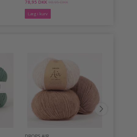
78,95 DKK
223,00 DK
98,95 DKK
Læg i kurv
Læg i kurv
DROPS AIR
DROPS LI